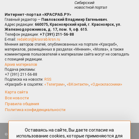
Сибирский
новостной портал
Интернет-портал «КРАСРАБ.РУ»
Главный редактор —
Павловский Владимир Евгеньевич.
Адрес редакции:
660075, Красноярский край, г. Красноярск, ул.
Железнодорожников, д. 17, пом. 9, оф. 615.
Телефон редакции:
+7 (391) 211-56-88
E-mail:
redaktor@krasrab.krsn.ru
Мнения авторов статей, опубликованных на портале «Красраб»,
материалов, размещённых в разделах «Мнения», «Молва», а также
комментариев пользователей к материалам сайта могут не совпадать
с позицией редакции.
Архив материалов
Подача рекламы:
+7 (391) 211-56-88
Подписка на новости:
RSS
«Красраб» в соцсетях:
«Телеграм»
,
«ВКонтакте»
,
«Одноклассники»
Карта сайта
Все новости
Правила общения
Политика конфиденциальности
Оставаясь на сайте, Вы даете согласие на
Все права защищены. Любые материалы, размещённые на портале
использование cookies, которые применяются для