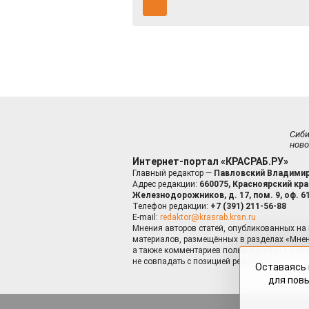
Сиб
ново
Интернет-портал «КРАСРАБ.РУ»
Главный редактор —
Павловский Владимир
Адрес редакции:
660075, Красноярский край
Железнодорожников, д. 17, пом. 9, оф. 6
Телефон редакции:
+7 (391) 211-56-88
E-mail:
redaktor@krasrab.krsn.ru
Мнения авторов статей, опубликованных на 
материалов, размещённых в разделах «Мнен
а также комментариев пользователей к мате
не совпадать с позицией редакции.
Оставаясь 
для пов