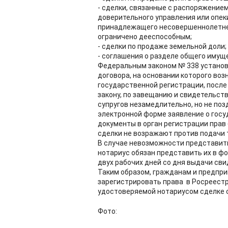
- сделки, связанные с распоряжени
доверительного управления или опек
принадлежащего несовершеннолетнем
ограничено дееспособным;
- сделки по продаже земельной доли;
- соглашения о разделе общего имуще
Федеральным законом № 338 установл
договора, на основании которого во
государственной регистрации, после
закону, по завещанию и свидетельст
супругов незамедлительно, но не поз
электронной форме заявление о госу
документы в орган регистрации прав 
сделки не возражают против подачи 
В случае невозможности представит
нотариус обязан представить их в ф
двух рабочих дней со дня выдачи сви
Таким образом, гражданам и предпр
зарегистрировать права в Росреест
удостоверяемой нотариусом сделке 
Фото: