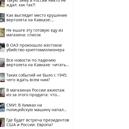
Такую зиму в России никто не
ждал: как так?!
Как выглядит место крушение
вертолета на Кавказе:
смотреть
Не ешьте эту готовую еду из
магазина: список
В ОАЭ произошло жестокое
убийство криптомиллионера
Все новости по падению
вертолета на Кавказе: читать
здесь
Таких событий не было с 1945:
чего ждать всем нам?
В магазинах России ажиотаж
из-за этого продукта: что
купить?
СМИ: В Химках на
полицейскую машину напали
и подожгли.
Где будет встреча президентов
США и России: Европа?