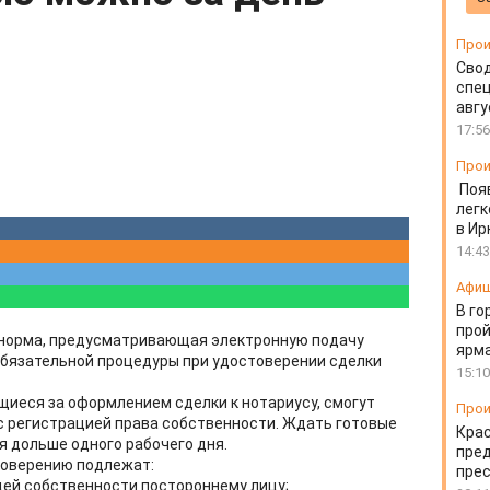
Прои
Свод
спец
авгу
17:56
Прои
Поя
легк
в Ир
14:43
Афи
В го
прой
у норма, предусматривающая электронную подачу
ярм
обязательной процедуры при удостоверении сделки
15:10
иеся за оформлением сделки к нотариусу, смогут
Прои
с регистрацией права собственности. Ждать готовые
Крас
я дольше одного рабочего дня.
пред
товерению подлежат:
пре
бщей собственности постороннему лицу;