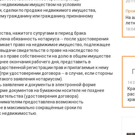
20:11
ем недвижимым имуществом на условиях
и, сделки по продаже недвижимого имущества,
Прои
у гражданину или гражданину, признанному
На а
лет
18:04
ства, нажитого супругами в период брака.
ена обязанность нотариуса -- после удостоверения
зникает право на недвижимое имущество, подлежащее
 выдачи свидетельств о праве на наследство по
ва о праве собственности на долю в общем имуществе
днее окончания рабочего дня, представить в
дарственной регистрации прав и прилагаемые к нему
(при удостоверении договора -- в случае, если стороны
такого заявления нотариусом).
14:3
ь заявление и документы в электронной форме
Кра
орме документов на бумажном носителе не позднее
рас
детельства (удостоверения договора).
хра
инимателям предоставлена возможность
ре в максимально сокращённые сроки по
с недвижимостью.