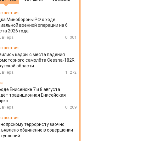
сшествия
ка Минобороны РФ о ходе
иальной военной операции на 6
ста 2026 года
, вчера
0
301
сшествия
вились кадры с места падения
омоторного самолёта Cessna-182R
кутской области
, вчера
1
272
ша
роде Енисейске 7 и 8 августа
дёт традиционная Енисейская
арка
, вчера
0
209
сшествия
ноярскому террористу заочно
ъявлено обвинение в совершении
ступлений