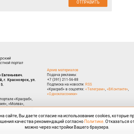
ирский
стной портал
Архив материалов
Подача рекламы:
 Евгеньевич.
+7 (391) 211-56-88
, г. Красноярск, ул.
Подписка на новости:
RSS
15.
«Красраб» в соцсетях:
«Телеграм»
,
«ВКонтакте»
,
«Одноклассники»
портале «Красраб»,
ия», «Молва»,
риалам сайта могут
на сайте, Вы даете согласие на использование cookies, которые 
ышения качества рекомендаций согласно
Политике
. Отказаться от
можно через настройки Вашего браузера.