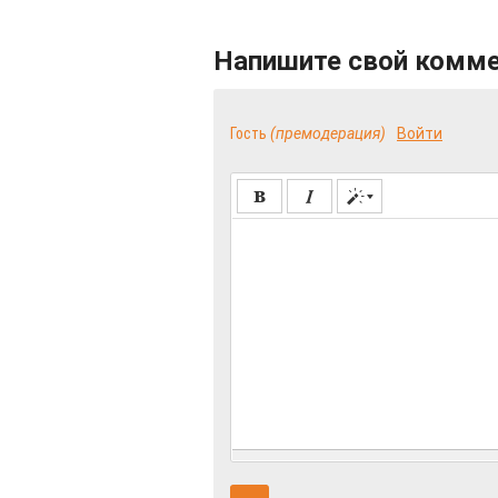
Напишите свой комм
Гость
(премодерация)
Войти