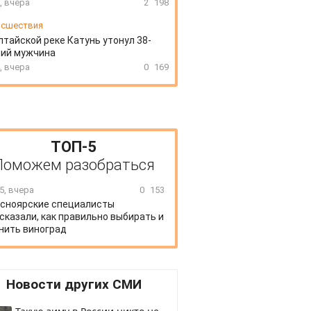
, вчера
2
198
сшествия
лтайской реке Катунь утонул 38-
ний мужчина
, вчера
0
169
ТОП-5
Поможем разобраться
5, вчера
0
153
сноярские специалисты
сказали, как правильно выбирать и
нить виноград
Новости других СМИ