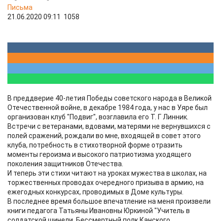
Письма
21.06.2020 09:11
1058
В преддверие 40-летия Победы советского народа в Великой
Отечественной войне, в декабре 1984 года, у нас в Уяре был
организован клуб "Подвиг", возглавила его Т. Г Линник.
Встречи с ветеранами, вдовами, матерями не вернувшихся с
полей сражений, рождали во мне, входящей в совет этого
клуба, потребность в стихотворной форме отразить
моменты героизма и высокого патриотизма уходящего
поколения защитников Отечества.
И теперь эти стихи читают на уроках мужества в школах, на
торжественных проводах очередного призыва в армию, на
ежегодных конкурсах, проводимых в Доме культуры.
В последнее время большое впечатление на меня произвели
книги педагога Татьяны Ивановны Юркиной "Учитель в
солдатской шинели. Бессмертный полк Канского