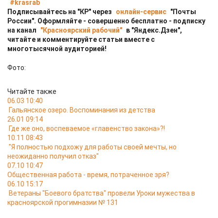
#krasrab
Подписывайтесь на "КР" через
онлайн-сервис
"Почты
России". Оформляйте - совершенно бесплатно - подписку
на канал
"Красноярский рабочий"
в "Яндекс.Дзен",
читайте и комментируйте статьи вместе с
многотысячной аудиторией!
Фото:
Читайте также
06.03 10:40
Гальянское озеро. Воспоминания из детства
26.01 09:14
Где же оно, воспеваемое «главенство закона»?!
10.11 08:43
"Я полностью подхожу для работы своей мечты, но
неожиданно получил отказ"
07.10 10:47
Общественная работа - время, потраченное зря?
06.10 15:17
Ветераны "Боевого братства" провели Уроки мужества в
красноярской прогимназии № 131