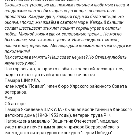
Сколько лет утекло, но мы помним поныне и любимых глаза, и
солдатские клятвы бить врагов до конца - ненавистных,
проклятых. Каждый день, каждый год, а их было четыре. Но
окончен поход, мы живём в светлом мире. Каждый бывший
солдат шестьдесят этих лет помнит горечь утрат и салюты
побед. Мирной жизни удачи, соловьиные трели... Не могло
быть иначе, мы так много успели. Нам завидовать можно,
нашей воле, терпенью. Мы ведь дали возможность жить другим
поколениям!
Как сегодня вам жить? Наш совет не указ? Но Отчизну любить
научитесь у нас".
Повторюсь: да, не просто любить, красотой восхищаться,
надо что-то отдать ей для полного счастья.
Тамара ШИКУЛА,
член клуба "Подвиг", член бюро Уярского районного Совета
ветеранов.
Уяр.
Об авторе
Тамара Яковлевна ШИКУЛА - бывшая воспитанница Канского
детского дома (1943-1953 годы), ветеран труда РФ.
Награждена медалью "Защитник Отечества", медалью
участника и почётным знаком призёра Всероссийского
ежегодного литературного конкурса "Герои Победы".