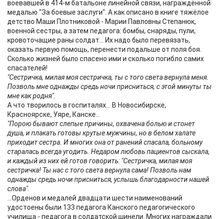
воевавшей в 414-м батальоне линейной связи, награждённой
медалью "За боевые заслуги". А как описано в книге тяжёлое
детство Маши Плотниковой - Марии Павловны Степанюк,
военной сестры, а затем педагога: бомбы, снаряды, пули,
кровоточащие раны солдат... Их надо было перевязать,
оказать первую помощь, перенести подальше от поля боя.
Сколько жизней было спасено ими и сколько погибло самих
спасателей!
"Сестричка, милая моя сестричка, ты с того света вернула меня.
Позволь мне однажды средь ночи присниться, с этой минуты ты
мне как родня".
А что творилось в госпиталях... В Новосибирске,
Красноярске, Уяре, Канске...
"Порою бывают слепые причины, охвачена болью и стонет
душа, и плакать готовы крутые мужчины, но в белом халате
приходит сестра. И многих она от ранений спасала, больному
старалась всегда угодить. Недаром любовь пациентов сыскала,
и каждый из них ей готов говорить: "Сестричка, милая моя
сестричка! Ты нас с того света вернула сама! Позволь нам
однажды средь ночи присниться, услышь благодарности нашей
слова".
...Орденов и медалей двадцати шести наименований
удостоены были 133 педагога Канского педагогического
училища - педагога в солдатской шинели. Многих награждали