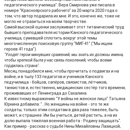
педагогического училища". Вера Смирнова уже писала в
номере "Красноярского рабочего" за 20 марта 2020 года о
том, что автор подарила их мне. И это, конечно же, тоже не
могло не отразиться на моём творчестве.
Самой высокой оценки заслуживает этот титанический труд
бывшего преподавателя истории Канского педагогического
училища, сумевшей сплотить вокруг этой темы
многочисленную поисковую группу "МИГ-41" ("Мы ищем
героев 41 года").
"Уходят герои минувших сражений, мы знать их должны имена,
чтобы крепкой была у нас связь поколений, чтобы всеми
гордилась страна".
Месяц понадобился мне, чтобы прочитать о подвигах и на
войне, и в тылу 133 педагогов и учеников Канского
педучилища - бойцов, сапёров, связистов, лётчиков,
танкистов и, естественно, медицинских сестёр того времени,
проживавших от Ленинграда до Сахалина.
К известному выражению "У войны не женское лицо" Татьяна
Юркина добавила: "...Но женщины на войне - это те же
солдаты, только этим солдатам в два раза тяжелее, быть
может, и страшнее. Им бы учиться, детей растить, а на их
долю выпала тяжёлая военная работа - Родину защищать".
Как пример - рассказ о судьбе Нины Михайловны Лазицкой,