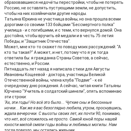
образовавшиеся недочёты перестройки, чтобы не потерять
Россию, не оставлять пустующими земли, не допустить,
чтобы на них хозяйничали другие народы.
Татьяна Юркина не участница войны, но она прошла всеми
дорогами со своими 133 бойцами "Бессмертного полка"
училища - и с погибшими, и с теми, кто вернулся домой. Она
достойна, чтобы вручить ей медали и в честь 75-летия
Победы, и "Защитник Отечества".
Может, мне кто-то скажет по поводу моих рассуждений: "А
кто ты такая?" А может, и нет, потому что я уж тогда
ответила бы: я гражданка Страны Советов, а сейчас,
естественно, и России.
Пятнадцать лет назад я написала стихи для Августы
Ивановны Кощеевой - доктора, участницы Великой
Отечественной войны, члена клуба "Подвиг" - к её
очередному дню рождения. А сейчас, читая книги Татьяны
Юрченко "Учитель в солдатский шинели", опять вспоминаю
эти строки:
"Ах, эти годы! Но всё это было... Чуткие сны и бессонные
ночки... Как же я вас безоглядно любила, утром, проснувшись,
ждала вечерочки. С высоты своих лет, их почти 90, понимаю,
что нет, всё сложилось не просто. Самой юной поры нашей
юности милой смяли годы войны и любимых могилы. Нам
тогда повезло, мы остались живыми.