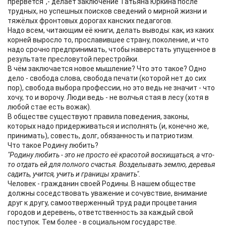
прервётся",- делает заключение Татьяна Юркина после
трудных, но успешных поисков сведений о мирной жизни и
тяжёлых фронтовых дорогах канских педагогов.
Надо всем, читающим её книги, делать выводы: как, из каких
корней выросло то, прославившее страну, поколение, и что
надо срочно предпринимать, чтобы наверстать упущенное в
результате пресловутой перестройки.
В чём заключается новое мышление? Что это такое? Одно
дело - свобода слова, свобода печати (которой нет до сих
пор), свобода выбора профессии, но это ведь не значит - что
хочу, то и ворочу. Люди ведь - не волчья стая в лесу (хотя в
любой стае есть вожак).
В обществе существуют правила поведения, законы,
которых надо придерживаться и исполнять (и, конечно же,
принимать), совесть, долг, обязанность и патриотизм.
Что такое Родину любить?
"Родину любить - это не просто её красотой восхищаться, а что-
то отдать ей для полного счастья. Возделывать землю, деревья
садить, учится, учить и границы хранить".
Человек - гражданин своей Родины. В нашем обществе
должны соседствовать уважение и сочувствие, внимание
друг к другу, самоотверженный труд ради процветания
городов и деревень, ответственность за каждый свой
поступок. Тем более - в социальном государстве.