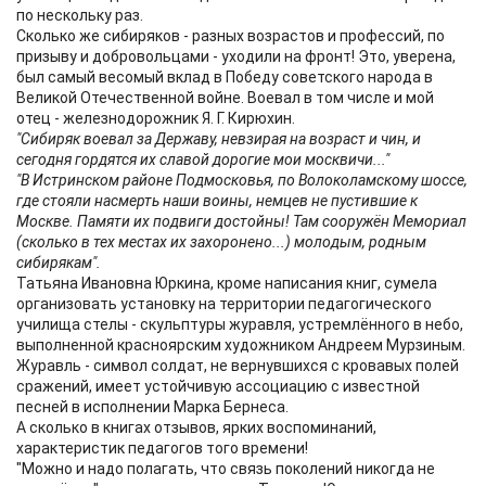
по нескольку раз.
Сколько же сибиряков - разных возрастов и профессий, по
призыву и добровольцами - уходили на фронт! Это, уверена,
был самый весомый вклад в Победу советского народа в
Великой Отечественной войне. Воевал в том числе и мой
отец - железнодорожник Я. Г. Кирюхин.
"Сибиряк воевал за Державу, невзирая на возраст и чин, и
сегодня гордятся их славой дорогие мои москвичи..."
"В Истринском районе Подмосковья, по Волоколамскому шоссе,
где стояли насмерть наши воины, немцев не пустившие к
Москве. Памяти их подвиги достойны! Там сооружён Мемориал
(сколько в тех местах их захоронено...) молодым, родным
сибирякам".
Татьяна Ивановна Юркина, кроме написания книг, сумела
организовать установку на территории педагогического
училища стелы - скульптуры журавля, устремлённого в небо,
выполненной красноярским художником Андреем Мурзиным.
Журавль - символ солдат, не вернувшихся с кровавых полей
сражений, имеет устойчивую ассоциацию с известной
песней в исполнении Марка Бернеса.
А сколько в книгах отзывов, ярких воспоминаний,
характеристик педагогов того времени!
"Можно и надо полагать, что связь поколений никогда не