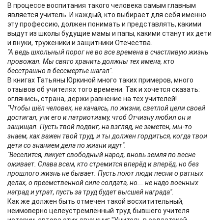
В процессе воспитания такого человека самым главным
является учитель. И каждый, кто выбирает для себя именно
эту профессию, должен понимать и представлять, какими
выдут из школы будущие мамы и папы, какими станут их дети
и внуки, труженики и защитники Отечества.
"А ведь школьный порог не во все времена в счастливую жизнь
провожал. Мы свято хранить должны тех имена, кто
бесстрашно в бессмертье шагал".
В книгах Татьяны Юркиной много таких примеров, много
отзывов об учителях того времени. Так и хочется сказать:
оглянись, страна, держи равнение на тех учителей!
"Чтобы шёл человек, не качаясь, по жизни, светлой цели своей
достигал, учи его и патриотизму, чтоб Отчизну любил он и
защищал. Пусть твой подвиг, на взгляд, не заметен, мы-то
знаем, как важен твой труд, и ты должен гордиться, когда твои
дети со знанием дела по жизни идут".
"Веселится, ликует свободный народ, вновь земля по весне
оживает. Слава всем, кто стремится вперёд и вперёд, но без
прошлого жизнь не бывает. Пусть поют люди песни о ратных
делах, о преемственной силе солдата, но... не надо военных
наград и утрат, пусть за труд будет высшей награда".
Как же должен быть отмечен такой восхитительный,
неимоверно целеустремлённый труд бывшего учителя