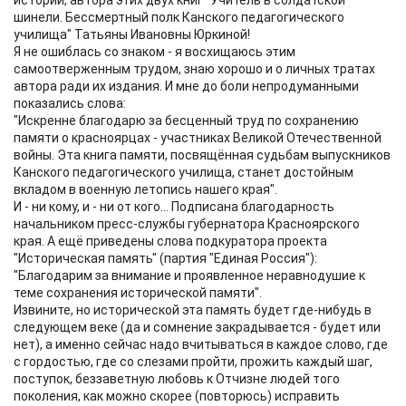
истории, автора этих двух книг "Учитель в солдатской
шинели. Бессмертный полк Канского педагогического
училища" Татьяны Ивановны Юркиной!
Я не ошиблась со знаком - я восхищаюсь этим
самоотверженным трудом, знаю хорошо и о личных тратах
автора ради их издания. И мне до боли непродуманными
показались слова:
"Искренне благодарю за бесценный труд по сохранению
памяти о красноярцах - участниках Великой Отечественной
войны. Эта книга памяти, посвящённая судьбам выпускников
Канского педагогического училища, станет достойным
вкладом в военную летопись нашего края".
И - ни кому, и - ни от кого... Подписана благодарность
начальником пресс-службы губернатора Красноярского
края. А ещё приведены слова подкуратора проекта
"Историческая память" (партия "Единая Россия"):
"Благодарим за внимание и проявленное неравнодушие к
теме сохранения исторической памяти".
Извините, но исторической эта память будет где-нибудь в
следующем веке (да и сомнение закрадывается - будет или
нет), а именно сейчас надо вчитываться в каждое слово, где
с гордостью, где со слезами пройти, прожить каждый шаг,
поступок, беззаветную любовь к Отчизне людей того
поколения, как можно скорее (повторюсь) исправить