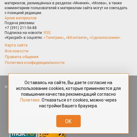
материалов, размещённых в разделах «Мнения», «Молва», а также
комментариев пользователей к материалам сайта могут не совпадать
с позицией редакции.
Архив материалов
Подача рекламы:
+7 (391) 211-56-88
Подписка на новости:
RSS
«Красраб» в соцсетях:
«Телеграм»
,
«ВКонтакте»
,
«Одноклассники»
Карта сайта
Все новости
Правила общения
Политика конфиденциальности
Оставаясь на сайте, Вы даете согласие на
Все права защищены. Любые материалы, размещённые на портале
использование cookies, которые применяются для
«Красраб.ру» сотрудниками редакции, нештатными авторами
повышения качества рекомендаций согласно
и читателями, являются объектами авторского права. Полное или
Политике
. Отказаться от cookies, можно через
частичное использование материалов, размещённых на портале
настройки Вашего браузера.
«Красраб.ру», допускается только с письменного согласия редакции
с указанием ссылки на источник. Все вопросы можно задать
по адресу
redaktor@krasrab.krsn.ru
.
OK