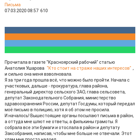
Письма
07.03.2020 08:57
610
Прочитала в газете "Красноярский рабочий" статью
Анатолия Ушарова
"Кто стоит на страже наших интересов"
,
и сильно она меня взволновала.
Я за три года прошла всё, что можно было пройти. Начала с
участковых, дальше - прокуратура, глава района,
генеральный директор сельского ЗАО, глава сельсовета,
депутат Законодательного Собрания, министерство
здравоохранения России, депутат Госдумы, который передал
моё письмо в полицию, хотя я об этом не просила.
И началось! Вышестоящие органы посылают письма в район,
а оттуда мне шлют не ответы, а филькины грамоты. Я
собрала все эти бумаги и отослала в район и депутату
Заксобрания, написав, чтобы мне больше не отвечали. Этот
хлам мне просто надоел.