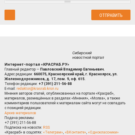
Сибирский
новостной портал
Интернет-портал «КРАСРАБ.РУ»
Главный редактор —
Павловский Владимир Евгеньевич.
Адрес редакции:
660075, Красноярский край, г. Красноярск, ул.
Железнодорожников, д. 17, пом. 9, оф. 615.
Телефон редакции:
+7 (391) 211-56-88
E-mail:
redaktor@krasrab.krsn.ru
Мнения авторов статей, опубликованных на портале «Красраб»,
материалов, размещённых в разделах «Мнения», «Молва», а также
комментариев пользователей к материалам сайта могут не совпадать
с позицией редакции.
Архив материалов
Подача рекламы:
+7 (391) 211-56-88
Подписка на новости:
RSS
«Красраб» в соцсетях:
«Телеграм»
,
«ВКонтакте»
,
«Одноклассники»