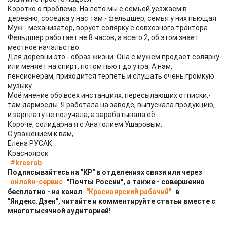
Коротко о проблеме. На лето мы с семьёй уезжаем в
деревню, соседка у нас там - фельдшер, семья у них пьющая.
Муж - механизатор, ворует солярку с совхозного трактора.
Фельдшер работает не 8 часов, а всего 2, об этом знает
местное начальство.
Для деревни это - образ жизни. Она с мужем продаёт солярку
или меняет на спирт, потом пьют до утра. А нам,
пенсионерам, приходится терпеть и слушать очень громкую
музыку.
Моё мнение обо всех инстанциях, пересылающих отписки,-
там дармоеды. Я работала на заводе, выпускала продукцию,
и зарплату не получала, а зарабатывала её.
Короче, солидарна я с Анатолием Ушаровым.
С уважением к вам,
Елена РУСАК.
Красноярск.
#krasrab
Подписывайтесь на "КР" в отделениях связи или через
онлайн-сервис
"Почты России", а также - совершенно
бесплатно - на канал
"Красноярский рабочий"
в
"Яндекс.Дзен", читайте и комментируйте статьи вместе с
многотысячной аудиторией!