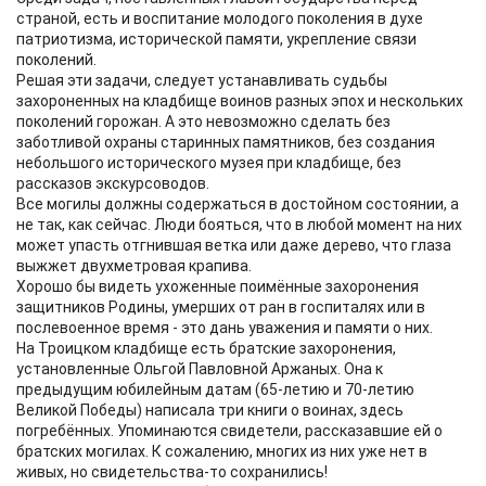
страной, есть и воспитание молодого поколения в духе
патриотизма, исторической памяти, укрепление связи
поколений.
Решая эти задачи, следует устанавливать судьбы
захороненных на кладбище воинов разных эпох и нескольких
поколений горожан. А это невозможно сделать без
заботливой охраны старинных памятников, без создания
небольшого исторического музея при кладбище, без
рассказов экскурсоводов.
Все могилы должны содержаться в достойном состоянии, а
не так, как сейчас. Люди бояться, что в любой момент на них
может упасть отгнившая ветка или даже дерево, что глаза
выжжет двухметровая крапива.
Хорошо бы видеть ухоженные поимённые захоронения
защитников Родины, умерших от ран в госпиталях или в
послевоенное время - это дань уважения и памяти о них.
На Троицком кладбище есть братские захоронения,
установленные Ольгой Павловной Аржаных. Она к
предыдущим юбилейным датам (65-летию и 70-летию
Великой Победы) написала три книги о воинах, здесь
погребённых. Упоминаются свидетели, рассказавшие ей о
братских могилах. К сожалению, многих из них уже нет в
живых, но свидетельства-то сохранились!