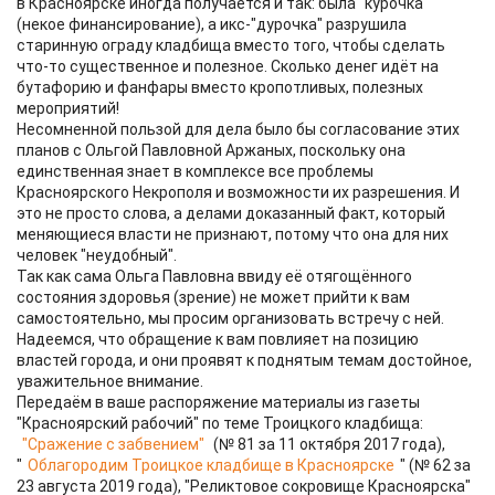
в Красноярске иногда получается и так: была "курочка"
(некое финансирование), а икс-"дурочка" разрушила
старинную ограду кладбища вместо того, чтобы сделать
что-то существенное и полезное. Сколько денег идёт на
бутафорию и фанфары вместо кропотливых, полезных
мероприятий!
Несомненной пользой для дела было бы согласование этих
планов с Ольгой Павловной Аржаных, поскольку она
единственная знает в комплексе все проблемы
Красноярского Некрополя и возможности их разрешения. И
это не просто слова, а делами доказанный факт, который
меняющиеся власти не признают, потому что она для них
человек "неудобный".
Так как сама Ольга Павловна ввиду её отягощённого
состояния здоровья (зрение) не может прийти к вам
самостоятельно, мы просим организовать встречу с ней.
Надеемся, что обращение к вам повлияет на позицию
властей города, и они проявят к поднятым темам достойное,
уважительное внимание.
Передаём в ваше распоряжение материалы из газеты
"Красноярский рабочий" по теме Троицкого кладбища:
"Сражение с забвением"
(№ 81 за 11 октября 2017 года),
"
Облагородим Троицкое кладбище в Красноярске
" (№ 62 за
23 августа 2019 года), "Реликтовое сокровище Красноярска"