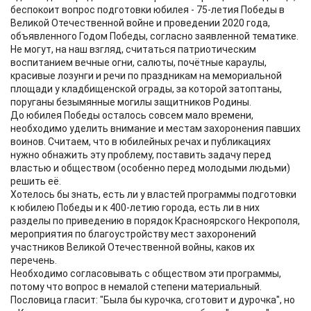
беспокоит вопрос подготовки юбилея - 75-летия Победы в
Великой Отечественной войне и проведении 2020 года,
объявленного Годом Победы, согласно заявленной тематике.
Не могут, на наш взгляд, считаться патриотическим
воспитанием вечные огни, салюты, почётные караулы,
красивые лозунги и речи по праздникам на мемориальной
площади у кладбищенской ограды, за которой затоптаны,
поруганы безымянные могилы защитников Родины.
До юбилея Победы осталось совсем мало времени,
необходимо уделить внимание и местам захоронения павших
воинов. Считаем, что в юбилейных речах и публикациях
нужно обнажить эту проблему, поставить задачу перед
властью и обществом (особенно перед молодыми людьми)
решить её.
Хотелось бы знать, есть ли у властей программы подготовки
к юбилею Победы и к 400-летию города, есть ли в них
разделы по приведению в порядок Красноярского Некрополя,
мероприятия по благоустройству мест захоронений
участников Великой Отечественной войны, каков их
перечень.
Необходимо согласовывать с обществом эти программы,
потому что вопрос в немалой степени материальный.
Пословица гласит: "Была бы курочка, сготовит и дурочка", но