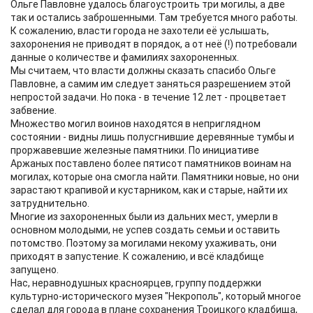
Ольге Павловне удалось благоустроить три могилы, а две
так и остались заброшенными. Там требуется много работы.
К сожалению, власти города не захотели её услышать,
захоронения не приводят в порядок, а от неё (!) потребовали
данные о количестве и фамилиях захороненных.
Мы считаем, что власти должны сказать спасибо Ольге
Павловне, а самим им следует заняться разрешением этой
непростой задачи. Но пока - в течение 12 лет - процветает
забвение.
Множество могил воинов находятся в неприглядном
состоянии - видны лишь полусгнившие деревянные тумбы и
проржавевшие железные памятники. По инициативе
Аржаных поставлено более пятисот памятников воинам на
могилах, которые она смогла найти. Памятники новые, но они
зарастают крапивой и кустарником, как и старые, найти их
затруднительно.
Многие из захороненных были из дальних мест, умерли в
основном молодыми, не успев создать семьи и оставить
потомство. Поэтому за могилами некому ухаживать, они
приходят в запустение. К сожалению, и всё кладбище
запущено.
Нас, неравнодушных красноярцев, группу поддержки
культурно-исторического музея "Некрополь", который многое
сделал для города в плане сохранения Троицкого кладбища,