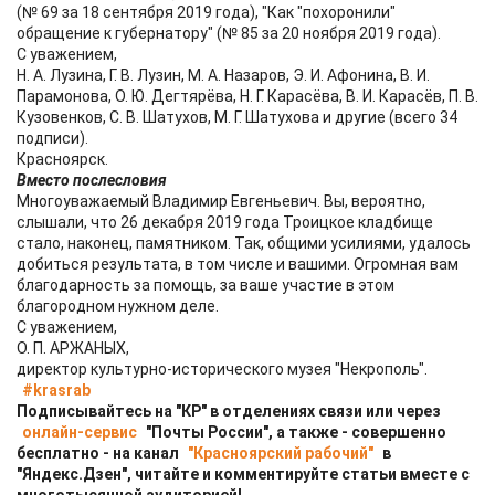
(№ 69 за 18 сентября 2019 года), "Как "похоронили"
обращение к губернатору" (№ 85 за 20 ноября 2019 года).
С уважением,
Н. А. Лузина, Г. В. Лузин, М. А. Назаров, Э. И. Афонина, В. И.
Парамонова, О. Ю. Дегтярёва, Н. Г. Карасёва, В. И. Карасёв, П. В.
Кузовенков, С. В. Шатухов, М. Г. Шатухова и другие (всего 34
подписи).
Красноярск.
Вместо послесловия
Многоуважаемый Владимир Евгеньевич. Вы, вероятно,
слышали, что 26 декабря 2019 года Троицкое кладбище
стало, наконец, памятником. Так, общими усилиями, удалось
добиться результата, в том числе и вашими. Огромная вам
благодарность за помощь, за ваше участие в этом
благородном нужном деле.
С уважением,
О. П. АРЖАНЫХ,
директор культурно-исторического музея "Некрополь".
#krasrab
Подписывайтесь на "КР" в отделениях связи или через
онлайн-сервис
"Почты России", а также - совершенно
бесплатно - на канал
"Красноярский рабочий"
в
"Яндекс.Дзен", читайте и комментируйте статьи вместе с