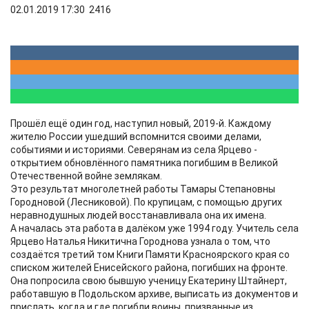
02.01.2019 17:30
2416
Прошёл ещё один год, наступил новый, 2019-й. Каждому
жителю России ушедший вспомнится своими делами,
событиями и историями. Северянам из села Ярцево -
открытием обновлённого памятника погибшим в Великой
Отечественной войне землякам.
Это результат многолетней работы Тамары Степановны
Городновой (Лесниковой). По крупицам, с помощью других
неравнодушных людей восстанавливала она их имена.
А началась эта работа в далёком уже 1994 году. Учитель села
Ярцево Наталья Никитична Городнова узнала о том, что
создаётся третий том Книги Памяти Красноярского края со
списком жителей Енисейского района, погибших на фронте.
Она попросила свою бывшую ученицу Екатерину Штайнерт,
работавшую в Подольском архиве, выписать из документов и
прислать, когда и где погибли воины, призванные из