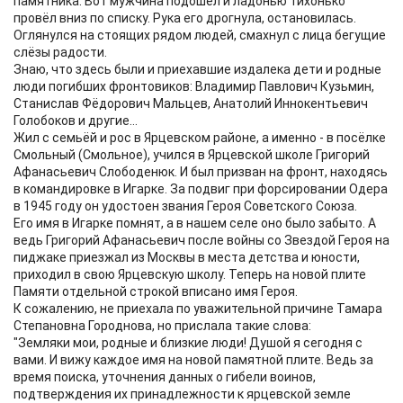
памятника. Вот мужчина подошёл и ладонью тихонько
провёл вниз по списку. Рука его дрогнула, остановилась.
Оглянулся на стоящих рядом людей, смахнул с лица бегущие
слёзы радости.
Знаю, что здесь были и приехавшие издалека дети и родные
люди погибших фронтовиков: Владимир Павлович Кузьмин,
Станислав Фёдорович Мальцев, Анатолий Иннокентьевич
Голобоков и другие...
Жил с семьёй и рос в Ярцевском районе, а именно - в посёлке
Смольный (Смольное), учился в Ярцевской школе Григорий
Афанасьевич Слободенюк. И был призван на фронт, находясь
в командировке в Игарке. За подвиг при форсировании Одера
в 1945 году он удостоен звания Героя Советского Союза.
Его имя в Игарке помнят, а в нашем селе оно было забыто. А
ведь Григорий Афанасьевич после войны со Звездой Героя на
пиджаке приезжал из Москвы в места детства и юности,
приходил в свою Ярцевскую школу. Теперь на новой плите
Памяти отдельной строкой вписано имя Героя.
К сожалению, не приехала по уважительной причине Тамара
Степановна Городнова, но прислала такие слова:
"Земляки мои, родные и близкие люди! Душой я сегодня с
вами. И вижу каждое имя на новой памятной плите. Ведь за
время поиска, уточнения данных о гибели воинов,
подтверждения их принадлежности к ярцевской земле