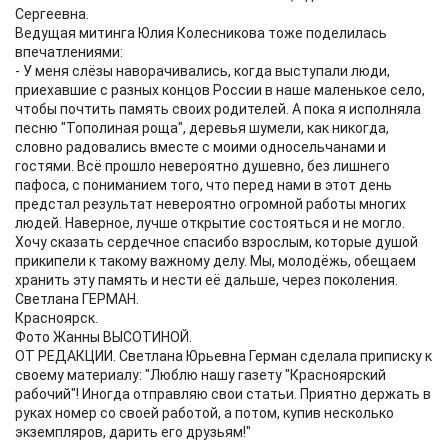
Сергеевна.
Ведущая митинга Юлия Колесникова тоже поделилась
впечатлениями:
- У меня слёзы наворачивались, когда выступали люди,
приехавшие с разных концов России в наше маленькое село,
чтобы почтить память своих родителей. А пока я исполняла
песню "Тополиная роща", деревья шумели, как никогда,
словно радовались вместе с моими односельчанами и
гостями. Всё прошло невероятно душевно, без лишнего
пафоса, с пониманием того, что перед нами в этот день
предстал результат невероятно огромной работы многих
людей. Наверное, лучше открытие состояться и не могло.
Хочу сказать сердечное спасибо взрослым, которые душой
прикипели к такому важному делу. Мы, молодёжь, обещаем
хранить эту память и нести её дальше, через поколения.
Светлана ГЕРМАН.
Красноярск.
Фото Жанны ВЫСОТИНОЙ.
ОТ РЕДАКЦИИ. Светлана Юрьевна Герман сделала приписку к
своему материалу: "Люблю нашу газету "Красноярский
рабочий"! Иногда отправляю свои статьи. Приятно держать в
руках номер со своей работой, а потом, купив несколько
экземпляров, дарить его друзьям!"