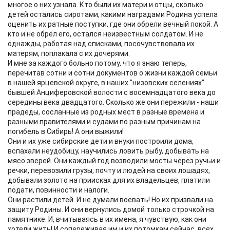
многое о них узнала. Кто были их матери и отцы, сколько
детей остались сиротами, какими наградами Родина успела
оценить их ратные поступки, где они обрели вечный покой. А
кто и не обрёл его, остался неизвестным солдатом. И не
однажды, работая над списками, посочувствовала их
матерям, поплакала с их дочерями.
И мне за каждого больно потому, что я знаю теперь,
перечитав сотни и сотни документов о жизни каждой семьи
в нашей ярцевской округе, в наших "низовских селениях"
бывшей Анциферовской волости с восемнадцатого века до
середины века двадцатого. Сколько же они пережили - наши
прадеды, сосланные из родных мест в разные времена и
разными правителями и судами по разным причинам на
погибель в Сибирь! А они выжили!
Они и их уже сибирские дети и внуки построили дома,
вспахали неудобицу, научились ловить рыбу, добывать на
мясо зверей. Они каждый год возводили мосты через ручьи и
речки, перевозили грузы, почту и людей на своих лошадях,
добывали золото на приисках для их владельцев, платили
подати, повинности и налоги.
Они растили детей. И не думали воевать! Но их призвали на
защиту Родины. И они вернулись домой только строчкой на
памятнике. И, вчитываясь в их имена, я чувствую, как они
хотели жить! И сопереживая им и их потомкам сейчас, всех