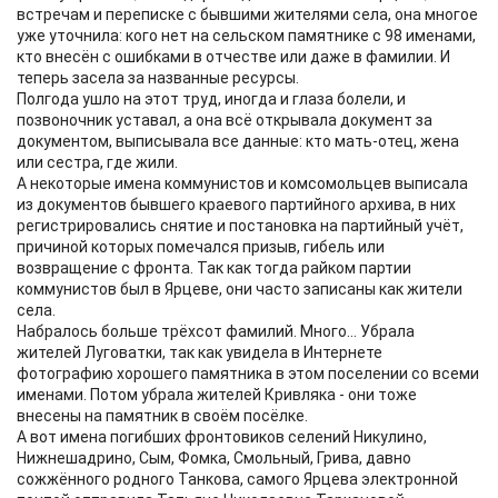
встречам и переписке с бывшими жителями села, она многое
уже уточнила: кого нет на сельском памятнике с 98 именами,
кто внесён с ошибками в отчестве или даже в фамилии. И
теперь засела за названные ресурсы.
Полгода ушло на этот труд, иногда и глаза болели, и
позвоночник уставал, а она всё открывала документ за
документом, выписывала все данные: кто мать-отец, жена
или сестра, где жили.
А некоторые имена коммунистов и комсомольцев выписала
из документов бывшего краевого партийного архива, в них
регистрировались снятие и постановка на партийный учёт,
причиной которых помечался призыв, гибель или
возвращение с фронта. Так как тогда райком партии
коммунистов был в Ярцеве, они часто записаны как жители
села.
Набралось больше трёхсот фамилий. Много... Убрала
жителей Луговатки, так как увидела в Интернете
фотографию хорошего памятника в этом поселении со всеми
именами. Потом убрала жителей Кривляка - они тоже
внесены на памятник в своём посёлке.
А вот имена погибших фронтовиков селений Никулино,
Нижнешадрино, Сым, Фомка, Смольный, Грива, давно
сожжённого родного Танкова, самого Ярцева электронной