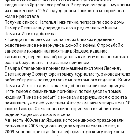
тогдашнего Ярцевского района. В первую очередь - мужчины
из сожжённой в 1957 году деревни Танково, в которой она
жила и работала.
Получив список, Наталья Никитична попросила свою дочь
Тамару Степановну передать его в редколлегию Книги
Памяти. И тихо добавила:
- Тридцать человек из числа твоих близких и дальних
родственников не вернулись домой с войны. С просьбой о
занесении их имён на памятник в Ярцеве, куда нас,
танковцев, перевезли, обращалась к активу села несколько
раз, но безуспешно - по разным причинам.
Тамара Степановна принесла мамины листочки Леониду
Степановичу Зюзину, фронтовику, журналисту, руководителю
рабочей группы по подготовке многотомного издания - Книги
Памяти. И с того дня стала его добровольной помощницей.
Пять томов с фамилиями погибших, потом десять томов
издания "Никто не забыт" с именами вернувшихся с фронта
появились уже с её участием. Авторские экземпляры всех 18
томов Тамара Степановна лично привезла в библиотеки
родной Ярцевской школы и села.
А в честь 400-летия Ярцева, которое широко праздновали
сельчане в 2005 году, она издала через несколько лет, в
2009-м, полноцветную большеформатную книгу очерков и