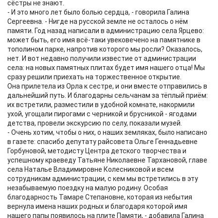
сёстры не знают.
- И это много лет было болью сердца, - говорила Галина
Сергеевна. - Нигде на русской земле не осталось о нём
памяти. Год назад написали в администрацию села Ярцево:
может быть, его имя всё-таки увековечено на памятнике в
тополином парке, напротив которого мы росли? Оказалось,
нет. И вот недавно получили известие от администрации
села: на новых памятных плитах будет имя нашего отца! Мы
сразу решили приехать на торжественное открытие.
Она прилетела из Орла к сестре, и они вместе отправились в
дальнейший путь. И благодарны сельчанам за тёплый приём:
их встретили, разместили в удобной комнате, накормили
ухой, угощали пирогами с черникой и брусникой - ягодами
детства, провели экскурсию по селу, показали музей.
- Очень хотим, чтобы о них, о наших земляках, было написано
в газете: спасибо депутату райсовета Ольге Геннадьевне
Горбуновой, методисту Центра детского творчества и
успешному краеведу Татьяне Николаевне Тархановой, главе
села Наталье Владимировне Колесниковой и всем
сотрудникам администрации, с кем мы встретились в эту
незабываемую поездку на малую родину. Особая
благодарность Тамаре Степановне, которая из небытия
вернула имена наших родных и благодаря которой имя
нашего папы появилось на плите Памяти, - добавила Галина