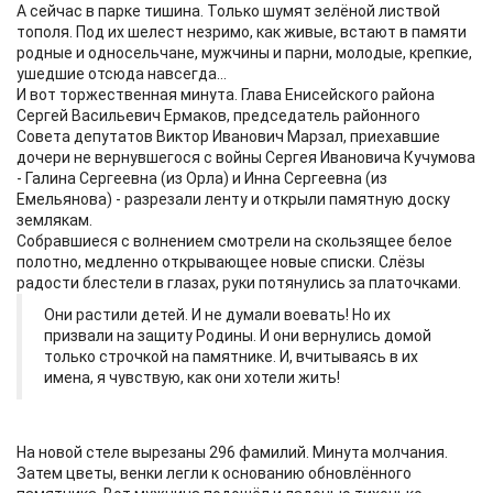
А сейчас в парке тишина. Только шумят зелёной листвой
тополя. Под их шелест незримо, как живые, встают в памяти
родные и односельчане, мужчины и парни, молодые, крепкие,
ушедшие отсюда навсегда...
И вот торжественная минута. Глава Енисейского района
Сергей Васильевич Ермаков, председатель районного
Совета депутатов Виктор Иванович Марзал, приехавшие
дочери не вернувшегося с войны Сергея Ивановича Кучумова
- Галина Сергеевна (из Орла) и Инна Сергеевна (из
Емельянова) - разрезали ленту и открыли памятную доску
землякам.
Собравшиеся с волнением смотрели на скользящее белое
полотно, медленно открывающее новые списки. Слёзы
радости блестели в глазах, руки потянулись за платочками.
Они растили детей. И не думали воевать! Но их
призвали на защиту Родины. И они вернулись домой
только строчкой на памятнике. И, вчитываясь в их
имена, я чувствую, как они хотели жить!
На новой стеле вырезаны 296 фамилий. Минута молчания.
Затем цветы, венки легли к основанию обновлённого