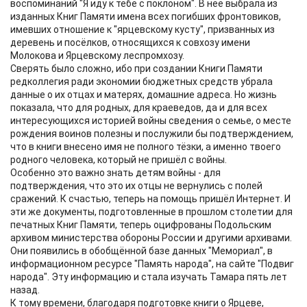
воспоминаний "Я иду к тебе с поклоном". В неё выбрала из
изданных Книг Памяти имена всех погибших фронтовиков,
имевших отношение к "ярцевскому кусту", призванных из
деревень и посёлков, относящихся к совхозу имени
Молокова и Ярцевскому леспромхозу.
Сверять было сложно, ибо при создании Книги Памяти
редколлегия ради экономии бюджетных средств убрала
данные о их отцах и матерях, домашние адреса. Но жизнь
показала, что для родных, для краеведов, да и для всех
интересующихся историей войны сведения о семье, о месте
рождения воинов полезны и послужили бы подтверждением,
что в книги внесено имя не полного тёзки, а именно твоего
родного человека, который не пришёл с войны.
Особенно это важно знать детям войны - для
подтверждения, что это их отцы не вернулись с полей
сражений. К счастью, теперь на помощь пришёл Интернет. И
эти же документы, подготовленные в прошлом столетии для
печатных Книг Памяти, теперь оцифрованы Подольским
архивом министерства обороны России и другими архивами.
Они появились в обобщённой базе данных "Мемориал", в
информационном ресурсе "Память народа", на сайте "Подвиг
народа". Эту информацию и стала изучать Тамара пять лет
назад.
К тому времени, благодаря подготовке книги о Ярцеве,