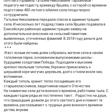
почтой отправила Татьяне Николаевне Тархановой -
педагогу-методисту, краеведу Ярцева, с которой со времени
подготовки 400-летнего юбилея села плодотворно
сотрудничала.
Татьяна Николаевна передала список в администрацию
села. И несколько лет подряд глава села Ярцево подавала в
Енисейскую районную администрацию заявку на
дополнительное внесение на сельский памятник
выявленных, уточнённых фамилий. В 2018 году деньги для
этого были найдены.
* * *
И вот ясным летним днём собрались жители села в своём
тополином парке, основанном выпускниками школы -
будущими солдатами Победы. Подходили к высоким
крепкоствольным тополям, бережно прикасались к
шершавой коре могучих деревьев, долго стояли возле них,
вспоминая...
Каждый тополь хранит тепло посадивших его
старшеклассников, защитников нашего Отечества.
На скамеечки сели дети военного времени, работники тыла. С
каждым годом ряды их постепенно тают... Радостно на душе,
что пришедшие дожили до этого светлого дня и помнят те
времена, рассказывают о трудных днях военного времени
детям, внукам.