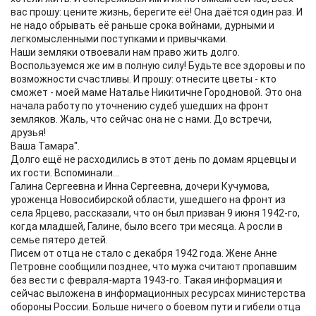
вас прошу: цените жизнь, берегите её! Она даётся один раз. И
не надо обрывать её раньше срока войнами, дурными и
легкомысленными поступками и привычками.
Наши земляки отвоевали нам право жить долго.
Воспользуемся же им в полную силу! Будьте все здоровы и по
возможности счастливы. И прошу: отнесите цветы - кто
сможет - моей маме Наталье Никитичне Городновой. Это она
начала работу по уточнению судеб ушедших на фронт
земляков. Жаль, что сейчас она не с нами. До встречи,
друзья!
Ваша Тамара".
Долго ещё не расходились в этот день по домам ярцевцы и
их гости. Вспоминали...
Галина Сергеевна и Инна Сергеевна, дочери Кучумова,
уроженца Новосибирской области, ушедшего на фронт из
села Ярцево, рассказали, что он был призван 9 июня 1942-го,
когда младшей, Галине, было всего три месяца. А росли в
семье пятеро детей.
Писем от отца не стало с декабря 1942 года. Жене Анне
Петровне сообщили позднее, что мужа считают пропавшим
без вести с февраля-марта 1943-го. Такая информация и
сейчас выложена в информационных ресурсах министерства
обороны России. Больше ничего о боевом пути и гибели отца