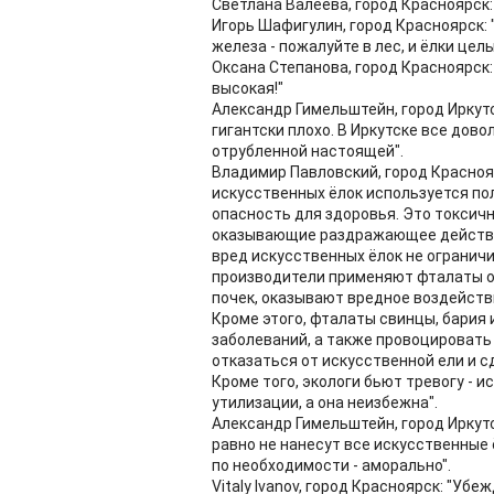
Светлана Валеева, город Красноярск:
Игорь Шафигулин, город Красноярск: 
железа - пожалуйте в лес, и ёлки целы
Оксана Степанова, город Красноярск:
высокая!"
Александр Гимельштейн, город Иркутск
гигантски плохо. В Иркутске все дово
отрубленной настоящей".
Владимир Павловский, город Краснояр
искусственных ёлок используется п
опасность для здоровья. Это токсич
оказывающие раздражающее действие
вред искусственных ёлок не огранич
производители применяют фталаты ол
почек, оказывают вредное воздейств
Кроме этого, фталаты свинцы, бария 
заболеваний, а также провоцировать
отказаться от искусственной ели и с
Кроме того, экологи бьют тревогу - 
утилизации, а она неизбежна".
Александр Гимельштейн, город Иркутс
равно не нанесут все искусственные ё
по необходимости - аморально".
Vitaly Ivanov, город Красноярск: "Уб