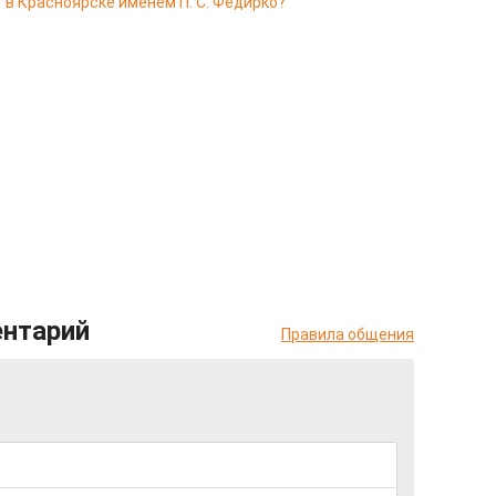
 в Красноярске именем П. С. Федирко?
ентарий
Правила общения