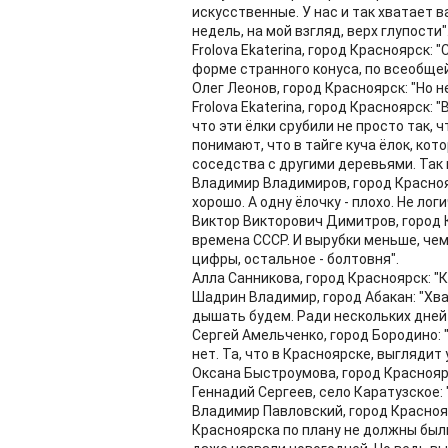
искусственные. У нас и так хватает 
недель, на мой взгляд, верх глупости"
Frolova Ekaterina, город Красноярск: 
форме странного конуса, по всеобще
Олег Леонов, город Красноярск: "Но не
Frolova Ekaterina, город Красноярск: 
что эти ёлки срубили не просто так, ч
понимают, что в тайге куча ёлок, кот
соседства с другими деревьями. Так 
Владимир Владимиров, город Краснояр
хорошо. А одну ёлочку - плохо. Не ло
Виктор Викторович Димитров, город К
времена СССР. И вырубки меньше, чем
цифры, остальное - болтовня".
Алла Санникова, город Красноярск: "К
Шадрин Владимир, город Абакан: "Хва
дышать будем. Ради нескольких дней 
Сергей Амельченко, город Бородино: 
нет. Та, что в Красноярске, выглядит
Оксана Быстроумова, город Красноярс
Геннадий Сергеев, село Каратузское: 
Владимир Павловский, город Красноя
Красноярска по плану не должны были