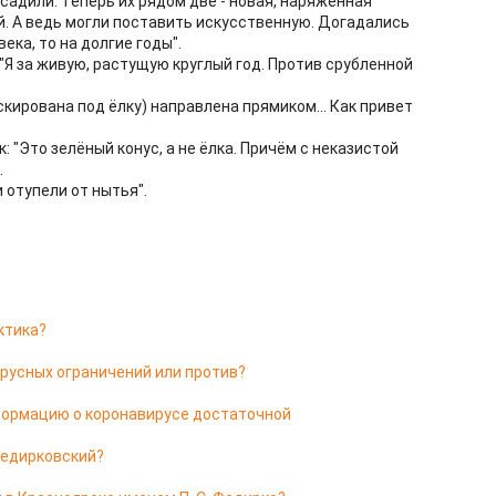
садили. Теперь их рядом две - новая, наряженная
ний. А ведь могли поставить искусственную. Догадались
века, то на долгие годы".
Я за живую, растущую круглый год. Против срубленной
кирована под ёлку) направлена прямиком... Как привет
 "Это зелёный конус, а не ёлка. Причём с неказистой
.
 отупели от нытья".
ктика?
ирусных ограничений или против?
формацию о коронавирусе достаточной
Федирковский?