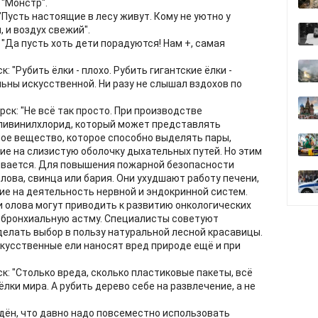
 "Монстр".
"Пусть настоящие в лесу живут. Кому не уютно у
, и воздух свежий".
 "Да пусть хоть дети порадуются! Нам +, самая
: "Рубить ёлки - плохо. Рубить гигантские ёлки -
льны искусственной. Ни разу не слышал вздохов по
ск: "Не всё так просто. При производстве
оливинилхлорид, который может представлять
ное вещество, которое способно выделять пары,
 на слизистую оболочку дыхательных путей. Но этим
ивается. Для повышения пожарной безопасности
ова, свинца или бария. Они ухудшают работу печени,
ие на деятельность нервной и эндокринной систем.
и олова могут приводить к развитию онкологических
 бронхиальную астму. Специалисты советуют
делать выбор в пользу натуральной лесной красавицы.
искусственные ели наносят вред природе ещё и при
к: "Столько вреда, сколько пластиковые пакеты, всё
лки мира. А рубить дерево себе на развлечение, а не
еждён, что давно надо повсеместно использовать