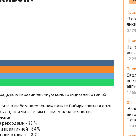
Прои
В ср
ликв
07:29
Прои
На т
сего
12:26
Прои
Свод
спец
авгу
17:56
оздкую в Евразии ёлочную конструкцию высотой 55
Общ
и, что в любом населённом пункте Сибири главная ёлка
Усп
мы задали читателям в самом начале января.
авто
акция:
Туг
а рекордами - 33 %
10:43
и практичней - 64 %
вали ставить - 3 %