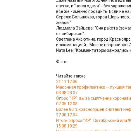
даже назвали новогодней. Но ведь вы
слегка, и "новогодняя" - без украше
всё же - именно посадить. Если не на 
Серёжа Большаков, город Шарыпово: "
живой!"
Людмила Зайцева: "Сия ракета (замас
от сибиряков".
Светлана Аксютина, город Красноярск:
иллюминацией... Мне не понравилась"
Nata Lee: "Комментаторы зажрались и
Фото:
Читайте также
21.11 17:36
Масочная профилактика -- лучшая та
03.08 23:07
Опрос "КР": вы за смягчение коронав
07.05 12:08
Более 80 % красноярцев считают ин
27.08 17:04
Итоги опроса "КР": Октябрьский или 
15.08 18:29