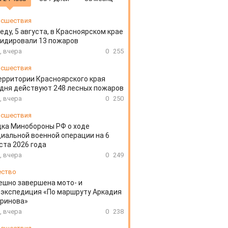
сшествия
еду, 5 августа, в Красноярском крае
идировали 13 пожаров
, вчера
0
255
сшествия
ерритории Красноярского края
дня действуют 248 лесных пожаров
, вчера
0
250
сшествия
ка Минобороны РФ о ходе
иальной военной операции на 6
ста 2026 года
, вчера
0
249
ество
ешно завершена мото- и
экспедиция «По маршруту Аркадия
аринова»
, вчера
0
238