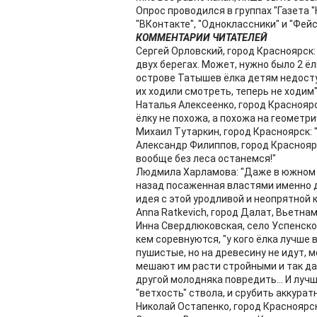
Опрос проводился в группах "Газета 
"ВКонтакте", "Одноклассники" и "Фейс
КОММЕНТАРИИ ЧИТАТЕЛЕЙ
Сергей Орловский, город Красноярск: 
двух берегах. Может, нужно было 2 ёл
острове Татышев ёлка детям недосту
их ходили смотреть, теперь не ходим"
Наталья Алексеенко, город Красноярск
ёлку не похожа, а похожа на геометр
Михаил Тутаркин, город Красноярск: "
Александр Филиппов, город Красноярск
вообще без леса останемся!"
Людмила Харламова: "Даже в южном 
назад посаженная властями именно д
идея с этой уродливой и неопрятной 
Anna Ratkevich, город Далат, Вьетнам
Инна Свердлюковская, село Успенское,
кем соревнуются, "у кого ёлка лучше 
пушистые, но на древесину не идут, 
мешают им расти стройными и так дал
другой молодняка повредить... И луч
"ветхость" ствола, и срубить аккуратн
Николай Остапенко, город Красноярск: