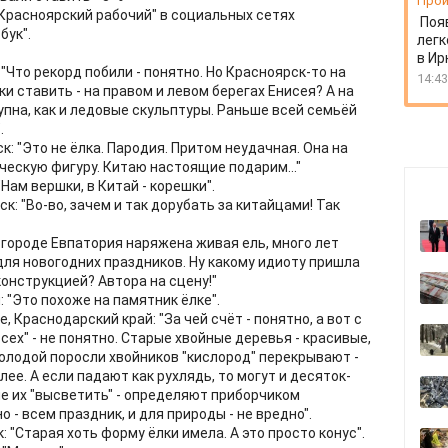
Прои
"Красноярский рабочий" в социальных сетях
Поя
бук".
легк
в Ир
"Что рекорд побили - понятно. Но Красноярск-то на
14:43
ки ставить - на правом и левом берегах Енисея? А на
пна, как и ледовые скульптуры. Раньше всей семьёй
.
: "Это не ёлка. Пародия. Притом неудачная. Она на
ическую фигуру. Китаю настоящие подарим..."
Нам вершки, в Китай - корешки".
: "Во-во, зачем и так дорубать за китайцами! Так
городе Евпатория наряжена живая ель, много лет
ля новогодних праздников. Ну какому идиоту пришла
конструкцией? Автора на сцену!"
: "Это похоже на памятник ёлке".
 Краснодарский край: "За чей счёт - понятно, а вот с
всех" - не понятно. Старые хвойные деревья - красивые,
молодой поросли хвойников "кислород" перекрывают -
ее. А если падают как рухлядь, то могут и десяток-
ше их "высветить" - определяют приборчиком
о - всем праздник, и для природы - не вредно".
 "Старая хоть форму ёлки имела. А это просто конус".