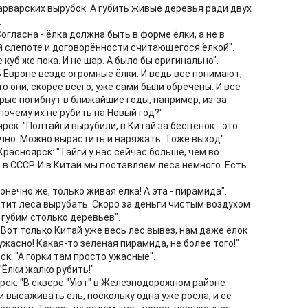
варварских вырубок. А губить живые деревья ради двух
.
"Согласна - ёлка должна быть в форме ёлки, а не в
й слепоте и договорённости считающегося ёлкой".
 куб же пока. И не шар. А было бы оригинально".
"В Европе везде огромные ёлки. И ведь все понимают,
то они, скорее всего, уже сами были обречены. И все
орые погибнут в ближайшие годы, например, из-за
почему их не рубить на Новый год?"
ск: "Полтайги вырубили, в Китай за бесценок - это
гично. Можно вырастить и наряжать. Тоже выход".
расноярск: "Тайги у нас сейчас больше, чем во
 в СССР. И в Китай мы поставляем леса немного. Есть
онечно же, только живая ёлка! А эта - пирамида".
тит леса вырубать. Скоро за деньги чистым воздухом
губим столько деревьев".
"Вот только Китай уже весь лес вывез, нам даже ёлок
 ужасно! Какая-то зелёная пирамида, не более того!"
к: "А горки там просто ужасные".
"Ёлки жалко рубить!"
рск: "В сквере "Уют" в Железнодорожном районе
 высаживать ель, поскольку одна уже росла, и её