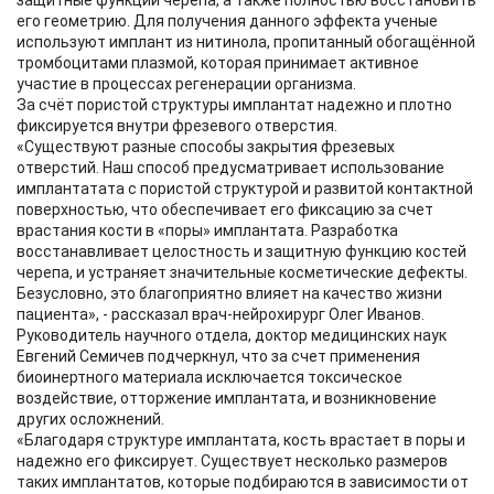
защитные функции черепа, а также полностью восстановить
его геометрию. Для получения данного эффекта ученые
используют имплант из нитинола, пропитанный обогащённой
тромбоцитами плазмой, которая принимает активное
участие в процессах регенерации организма.
За счёт пористой структуры имплантат надежно и плотно
фиксируется внутри фрезевого отверстия.
«Существуют разные способы закрытия фрезевых
отверстий. Наш способ предусматривает использование
имплантатата с пористой структурой и развитой контактной
поверхностью, что обеспечивает его фиксацию за счет
врастания кости в «поры» имплантата. Разработка
восстанавливает целостность и защитную функцию костей
черепа, и устраняет значительные косметические дефекты.
Безусловно, это благоприятно влияет на качество жизни
пациента», - рассказал врач-нейрохирург Олег Иванов.
Руководитель научного отдела, доктор медицинских наук
Евгений Семичев подчеркнул, что за счет применения
биоинертного материала исключается токсическое
воздействие, отторжение имплантата, и возникновение
других осложнений.
«Благодаря структуре имплантата, кость врастает в поры и
надежно его фиксирует. Существует несколько размеров
таких имплантатов, которые подбираются в зависимости от