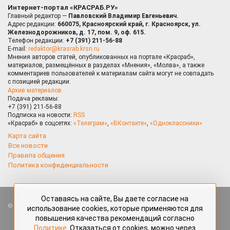
Интернет-портал «КРАСРАБ.РУ»
Главный редактор —
Павловский Владимир Евгеньевич.
Адрес редакции:
660075, Красноярский край, г. Красноярск, ул.
Железнодорожников, д. 17, пом. 9, оф. 615.
Телефон редакции:
+7 (391) 211-56-88
E-mail:
redaktor@krasrab.krsn.ru
Мнения авторов статей, опубликованных на портале «Красраб»,
материалов, размещённых в разделах «Мнения», «Молва», а также
комментариев пользователей к материалам сайта могут не совпадать
с позицией редакции.
Архив материалов
Подача рекламы:
+7 (391) 211-56-88
Подписка на новости:
RSS
«Красраб» в соцсетях:
«Телеграм»
,
«ВКонтакте»
,
«Одноклассники»
Карта сайта
Все новости
Правила общения
Политика конфиденциальности
Оставаясь на сайте, Вы даете согласие на
Все права защищены. Любые материалы, размещённые на портале
использование cookies, которые применяются для
«Красраб.ру» сотрудниками редакции, нештатными авторами
повышения качества рекомендаций согласно
и читателями, являются объектами авторского права. Полное или
Политике
. Отказаться от cookies, можно через
частичное использование материалов, размещённых на портале