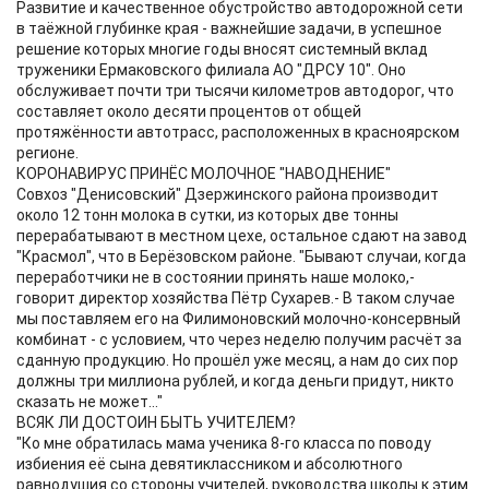
Развитие и качественное обустройство автодорожной сети
в таёжной глубинке края - важнейшие задачи, в успешное
решение которых многие годы вносят системный вклад
труженики Ермаковского филиала АО "ДРСУ 10". Оно
обслуживает почти три тысячи километров автодорог, что
составляет около десяти процентов от общей
протяжённости автотрасс, расположенных в красноярском
регионе.
КОРОНАВИРУС ПРИНЁС МОЛОЧНОЕ "НАВОДНЕНИЕ"
Совхоз "Денисовский" Дзержинского района производит
около 12 тонн молока в сутки, из которых две тонны
перерабатывают в местном цехе, остальное сдают на завод
"Красмол", что в Берёзовском районе. "Бывают случаи, когда
переработчики не в состоянии принять наше молоко,-
говорит директор хозяйства Пётр Сухарев.- В таком случае
мы поставляем его на Филимоновский молочно-консервный
комбинат - с условием, что через неделю получим расчёт за
сданную продукцию. Но прошёл уже месяц, а нам до сих пор
должны три миллиона рублей, и когда деньги придут, никто
сказать не может..."
ВСЯК ЛИ ДОСТОИН БЫТЬ УЧИТЕЛЕМ?
"Ко мне обратилась мама ученика 8-го класса по поводу
избиения её сына девятиклассником и абсолютного
равнодушия со стороны учителей, руководства школы к этим