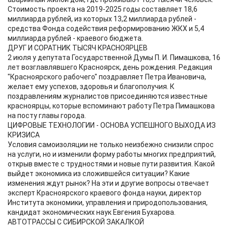
Стоимость проекта на 2019-2025 годы составляет 18,6
миллиарда рублей, из которых 13,2 миллиарда рублей -
средства Фонда содействия реформированию ЖКХ и 5,4
миллиарда рублей - краевого бюджета.
ДРУГ И СОРАТНИК ТЫСЯЧ КРАСНОЯРЦЕВ
2 июля у депутата Государственной Думы П. И. Пимашкова, 16
лет возглавлявшего Красноярск, день рождения. Редакция
"Красноярского рабочего" поздравляет Петра Ивановича,
желает ему успехов, здоровья и благополучия. К
поздравлениям журналистов присоединяются известные
красноярцы, которые вспоминают работу Петра Пимашкова
на посту главы города.
ЦИФРОВЫЕ ТЕХНОЛОГИИ - ОСНОВА УСПЕШНОГО ВЫХОДА ИЗ
КРИЗИСА
Условия самоизоляции не только неизбежно снизили спрос
на услуги, но и изменили форму работы многих предприятий,
открыв вместе с трудностями и новые пути развития. Какой
выйдет экономика из сложившейся ситуации? Какие
изменения ждут рынок? На эти и другие вопросы отвечает
эксперт Красноярского краевого фонда науки, директор
Института экономики, управления и природопользования,
кандидат экономических наук Евгения Бухарова.
АВТОТРАССЫ С СИБИРСКОЙ ЗАКАЛКОЙ