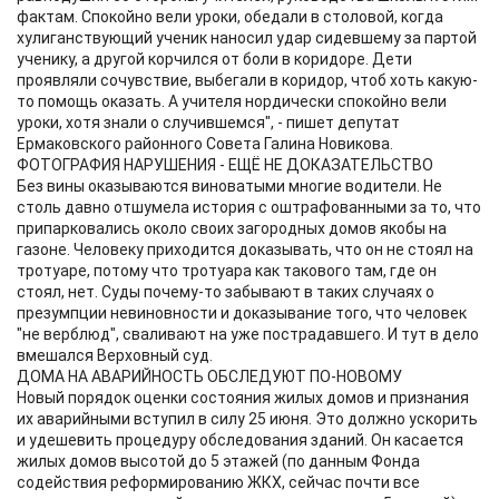
фактам. Спокойно вели уроки, обедали в столовой, когда
хулиганствующий ученик наносил удар сидевшему за партой
ученику, а другой корчился от боли в коридоре. Дети
проявляли сочувствие, выбегали в коридор, чтоб хоть какую-
то помощь оказать. А учителя нордически спокойно вели
уроки, хотя знали о случившемся", - пишет депутат
Ермаковского районного Совета Галина Новикова.
ФОТОГРАФИЯ НАРУШЕНИЯ - ЕЩЁ НЕ ДОКАЗАТЕЛЬСТВО
Без вины оказываются виноватыми многие водители. Не
столь давно отшумела история с оштрафованными за то, что
припарковались около своих загородных домов якобы на
газоне. Человеку приходится доказывать, что он не стоял на
тротуаре, потому что тротуара как такового там, где он
стоял, нет. Суды почему-то забывают в таких случаях о
презумпции невиновности и доказывание того, что человек
"не верблюд", сваливают на уже пострадавшего. И тут в дело
вмешался Верховный суд.
ДОМА НА АВАРИЙНОСТЬ ОБСЛЕДУЮТ ПО-НОВОМУ
Новый порядок оценки состояния жилых домов и признания
их аварийными вступил в силу 25 июня. Это должно ускорить
и удешевить процедуру обследования зданий. Он касается
жилых домов высотой до 5 этажей (по данным Фонда
содействия реформированию ЖКХ, сейчас почти все