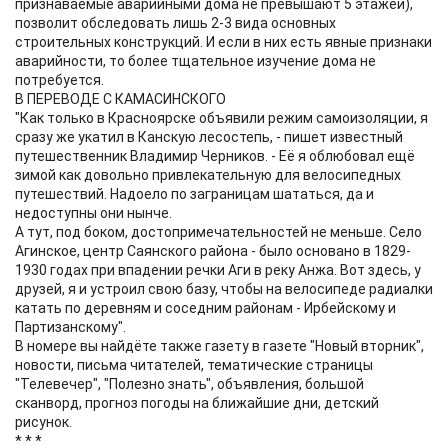
признаваемые аварийными дома не превышают 5 этажей),
позволит обследовать лишь 2-3 вида основных
строительных конструкций. И если в них есть явные признаки
аварийности, то более тщательное изучение дома не
потребуется.
В ПЕРЕВОДЕ С КАМАСИНСКОГО
"Как только в Красноярске объявили режим самоизоляции, я
сразу же укатил в Канскую лесостепь, - пишет известный
путешественник Владимир Черников. - Её я облюбовал ещё
зимой как довольно привлекательную для велосипедных
путешествий. Надоело по заграницам шататься, да и
недоступны они нынче.
А тут, под боком, достопримечательностей не меньше. Село
Агинское, центр Саянского района - было основано в 1829-
1930 годах при впадении речки Аги в реку Анжа. Вот здесь, у
друзей, я и устроил свою базу, чтобы на велосипеде радиалки
катать по деревням и соседним районам - Ирбейскому и
Партизанскому".
В номере вы найдёте также газету в газете "Новый вторник",
новости, письма читателей, тематические страницы
"Телевечер", "Полезно знать", объявления, большой
сканворд, прогноз погоды на ближайшие дни, детский
рисунок.
* * *