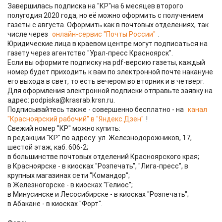
Завершилась подписка на "КР"на 6 месяцев второго
полугодия 2020 года, но её можно оформить с получением
газеты с августа. Оформить как в почтовых отделениях, так
числе через
онлайн-сервис "Почты России"
.
Юридические лица в краевом центре могут подписаться на
газету через агентство "Урал-пресс Красноярск".
Если вы оформите подписку на pdf-версию газеты, каждый
номер будет приходить к вам по электронной почте накануне
его выхода в свет, то есть вечером во вторник и в четверг.
Для оформления электронной подписки отправьте заявку на
адрес: podpiska@krasrab.krsn.ru.
Подписывайтесь также - совершенно бесплатно - на
канал
"Красноярский рабочий" в "Яндекс.Дзен"
!
Свежий номер "КР" можно купить:
в редакции "КР" по адресу: ул. Железнодорожников, 17,
шестой этаж, каб. 606-2;
в большинстве почтовых отделений Красноярского края;
в Красноярске - в киосках "Розпечать", "Лига-пресс", в
крупных магазинах сети "Командор";
в Железногорске - в киосках "Гелиос";
в Минусинске и Лесосибирске - в киосках "Розпечать";
в Абакане - в киосках "Форт".