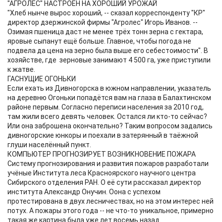
"АГРОЛЕС" НАСТРОЕН НА ХОРОШИЙ УРОЖАЙ
"Хлеб нынче вырос хороший, -- сказал корреспонденту "КР"
директор дзержинской фирмы "Агролес" Игорь Иванов. --
Озимая пшеница даст не менее трёх тонн зерна с гектара,
яровые сыпанут ещё больше. Главное, чтобы погода не
подвела да цена на зерно была выше его себестоимости". В
хозяйстве, где зерновые занимают 4 500 га, уже приступили
к жатве.
ГАСНУЩИЕ ОГОНЬКИ
Если ехать из Дивногорска в южном направлении, указатель
на деревню Огоньки попадётся вам на глаза в Балахтинском
районе первым. Согласно переписи населения за 2010 год,
там жили всего девять человек. Остался ли кто-то сейчас?
Или она заброшена окончательно? Таким вопросом задались
дивногорские юнкоры и поехали в затерянный в таёжной
глуши населённый пункт.
КОМПЬЮТЕР ПРОГНОЗИРУЕТ ВОЗНИКНОВЕНИЕ ПОЖАРА
Систему прогнозирования и развития пожаров разработали
учёные Института леса Красноярского научного центра
Сибирского отделения РАН. О её сути рассказал директор
института Александр Онучин. Оона с успехом
протестирована в двух лесничествах, но на этом интерес ней
потух. А пожары этого года -- не что-то уникальное, примерно
такая же картина была уже лет восемь назад.