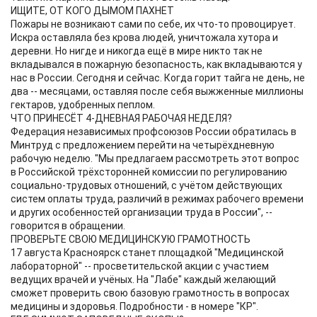
ИЩИТЕ, ОТ КОГО ДЫМОМ ПАХНЕТ
Пожары не возникают сами по себе, их что-то провоцирует.
Искра оставляла без крова людей, уничтожала хутора и
деревни. Но нигде и никогда ещё в мире никто так не
вкладывался в пожарную безопасность, как вкладываются у
нас в России. Сегодня и сейчас. Когда горит тайга не день, не
два -- месяцами, оставляя после себя выжженные миллионы
гектаров, удобренных пеплом.
ЧТО ПРИНЕСЁТ 4-ДНЕВНАЯ РАБОЧАЯ НЕДЕЛЯ?
Федерация независимых профсоюзов России обратилась в
Минтруд с предложением перейти на четырёхдневную
рабочую неделю. "Мы предлагаем рассмотреть этот вопрос
в Российской трёхсторонней комиссии по регулированию
социально-трудовых отношений, с учётом действующих
систем оплаты труда, различий в режимах рабочего времени
и других особенностей организации труда в России", --
говорится в обращении.
ПРОВЕРЬТЕ СВОЮ МЕДИЦИНСКУЮ ГРАМОТНОСТЬ
17 августа Красноярск станет площадкой "Медицинской
лабораторной" -- просветительской акции с участием
ведущих врачей и учёных. На "Лабе" каждый желающий
сможет проверить свою базовую грамотность в вопросах
медицины и здоровья. Подробности - в номере "КР".