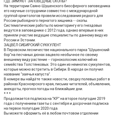
ГДЕ ЗИМУЮТ ЗАПОВЕДНЫЕ СКОПЫ?
На территории Саяно-Шушенского биосферного заповедника
его научные сотрудники совместно с международной
группой орнитологов провели исследования редкого для
России рыбоядного пернатого хищника -- скопы.
Систематические работы по мониторингу его гнездовых
ведутся в заповеднике с 2012 года, однако впервые в них
приняли участие ведущие специалисты по данному виду из
России и Эстонии.
ЗАЦВЁЛ СИБИРСКИЙ СУККУЛЕНТ
В Перовском лесничестве национального парка "Шушенский
бор"на песчаных дюнах зацвело необычное по своему
внешнему виду растение -- горноколосник колючий из
семейства Толстянковых. Это один из немногих суккулентов,
которые можно встретить в Сибири. В народе он получил
название "заячья капуста".
В номере вы найдёте также новости, сводку полевых работ в
районах Красноярского края, письма читателей, объявления,
анекдоты, прогноз погоды на ближайшие дни.
* * *
Продолжается подписка на "КР" на второе полугодие 2019
года с получением газеты с сентября и досрочная подписка
на первое полугодие 2020 года.
Вы можете оформить её в любом почтовом отделении