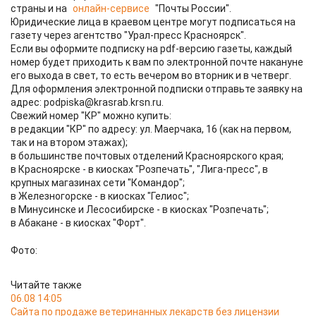
страны и на
онлайн-сервисе
"Почты России".
Юридические лица в краевом центре могут подписаться на
газету через агентство "Урал-пресс Красноярск".
Если вы оформите подписку на pdf-версию газеты, каждый
номер будет приходить к вам по электронной почте накануне
его выхода в свет, то есть вечером во вторник и в четверг.
Для оформления электронной подписки отправьте заявку на
адрес: podpiska@krasrab.krsn.ru.
Свежий номер "КР" можно купить:
в редакции "КР" по адресу: ул. Маерчака, 16 (как на первом,
так и на втором этажах);
в большинстве почтовых отделений Красноярского края;
в Красноярске - в киосках "Розпечать", "Лига-пресс", в
крупных магазинах сети "Командор";
в Железногорске - в киосках "Гелиос";
в Минусинске и Лесосибирске - в киосках "Розпечать";
в Абакане - в киосках "Форт".
Фото:
Читайте также
06.08 14:05
Сайта по продаже ветеринанных лекарств без лицензии