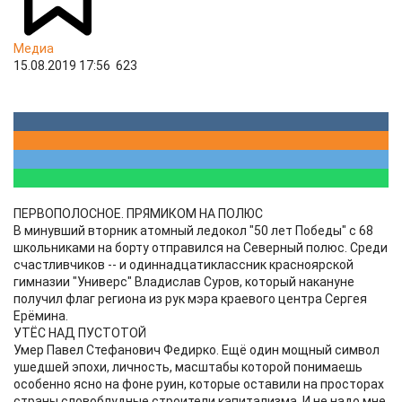
Медиа
15.08.2019 17:56
623
ПЕРВОПОЛОСНОЕ. ПРЯМИКОМ НА ПОЛЮС
В минувший вторник атомный ледокол "50 лет Победы" с 68
школьниками на борту отправился на Северный полюс. Среди
счастливчиков -- и одиннадцатиклассник красноярской
гимназии "Универс" Владислав Суров, который накануне
получил флаг региона из рук мэра краевого центра Сергея
Ерёмина.
УТЁС НАД ПУСТОТОЙ
Умер Павел Стефанович Федирко. Ещё один мощный символ
ушедшей эпохи, личность, масштабы которой понимаешь
особенно ясно на фоне руин, которые оставили на просторах
страны словоблудные строители капитализма. И не надо мне