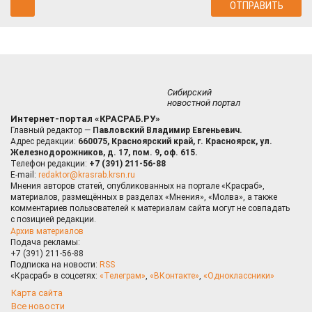
Сибирский
новостной портал
Интернет-портал «КРАСРАБ.РУ»
Главный редактор —
Павловский Владимир Евгеньевич.
Адрес редакции:
660075, Красноярский край, г. Красноярск, ул.
Железнодорожников, д. 17, пом. 9, оф. 615.
Телефон редакции:
+7 (391) 211-56-88
E-mail:
redaktor@krasrab.krsn.ru
Мнения авторов статей, опубликованных на портале «Красраб»,
материалов, размещённых в разделах «Мнения», «Молва», а также
комментариев пользователей к материалам сайта могут не совпадать
с позицией редакции.
Архив материалов
Подача рекламы:
+7 (391) 211-56-88
Подписка на новости:
RSS
«Красраб» в соцсетях:
«Телеграм»
,
«ВКонтакте»
,
«Одноклассники»
Карта сайта
Все новости