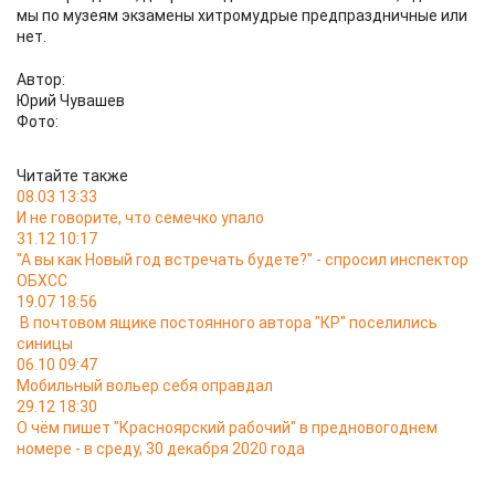
мы по музеям экзамены хитромудрые предпраздничные или
нет.
Автор:
Юрий Чувашев
Фото:
Читайте также
08.03 13:33
И не говорите, что семечко упало
31.12 10:17
"А вы как Новый год встречать будете?" - спросил инспектор
ОБХСС
19.07 18:56
В почтовом ящике постоянного автора "КР" поселились
синицы
06.10 09:47
Мобильный вольер себя оправдал
29.12 18:30
О чём пишет "Красноярский рабочий" в предновогоднем
номере - в среду, 30 декабря 2020 года