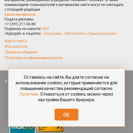
комментариев пользователей к материалам сайта могут не совпадать
с позицией редакции.
Архив материалов
Подача рекламы:
+7 (391) 211-56-88
Подписка на новости:
RSS
«Красраб» в соцсетях:
«Телеграм»
,
«ВКонтакте»
,
«Одноклассники»
Карта сайта
Все новости
Правила общения
Политика конфиденциальности
Оставаясь на сайте, Вы даете согласие на
Все права защищены. Любые материалы, размещённые на портале
использование cookies, которые применяются для
«Красраб.ру» сотрудниками редакции, нештатными авторами
повышения качества рекомендаций согласно
и читателями, являются объектами авторского права. Полное или
Политике
. Отказаться от cookies, можно через
частичное использование материалов, размещённых на портале
настройки Вашего браузера.
«Красраб.ру», допускается только с письменного согласия редакции
с указанием ссылки на источник. Все вопросы можно задать
по адресу
redaktor@krasrab.krsn.ru
.
OK