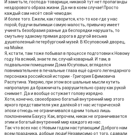
И заметьте, господа-товарищи, никакой тут нет пропаганды
нездорового образа жизни. Да ни в коем случае! Просто
каждый сам несёт свой чемодан.
И более того. Ежели, как говорится, кто-то кое-где у нас
порой, будучи выпимши самую малость, привычку имеет
учинять безобразия разные да беспорядки нарушать, то
смутьяну эдакому прямая дорога в другой весьма
душеполезный петербургский музей. В Юсуповский дворец,
на Мойке.
Я, кстати, там тоже побывал в процессе подготовки к Новому
году. На всякий, знаете ли, случай коварный. И там, в
подвальном помещении Дома Юсуповых, вгляделся
повнимательнее в печальные глаза ещё одного легендарного
персонажа российской истории - Григория Ефимовича
Распутина. Уверяю, при этом все шальные мысли кутить
напропалую да бражничать разрушительно сразу как рукой
снимает. Да и вообще остужает голову изрядно.
Хотя, конечно, своеобразно богатый внутренний мир этого
яркого представителя уже далёкой от нас исторической
эпохи отнюдь не ограничивался одним только лишь
поклонением Бахусу. Как, впрочем, никак не ограничивается
этим и богатый внутренний мир каждого из нас.
Так что всех нас с Новым годом наступающим! Доброго нам
всем праздника, добрые люди! Независимо от того, сдавали