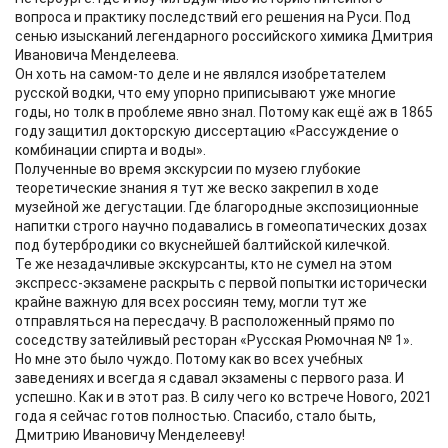
вопроса и практику последствий его решения на Руси. Под
сенью изысканий легендарного российского химика Дмитрия
Ивановича Менделеева.
Он хоть на самом-то деле и не являлся изобретателем
русской водки, что ему упорно приписывают уже многие
годы, но толк в проблеме явно знал. Потому как ещё аж в 1865
году защитил докторскую диссертацию «Рассуждение о
комбинации спирта и воды».
Полученные во время экскурсии по музею глубокие
теоретические знания я тут же веско закрепил в ходе
музейной же дегустации. Где благородные экспозиционные
напитки строго научно подавались в гомеопатических дозах
под бутербродики со вкуснейшей балтийской килечкой.
Те же незадачливые экскурсанты, кто не сумел на этом
экспресс-экзамене раскрыть с первой попытки исторически
крайне важную для всех россиян тему, могли тут же
отправляться на пересдачу. В расположенный прямо по
соседству затейливый ресторан «Русская Рюмочная № 1».
Но мне это было чуждо. Потому как во всех учебных
заведениях и всегда я сдавал экзамены с первого раза. И
успешно. Как и в этот раз. В силу чего ко встрече Нового, 2021
года я сейчас готов полностью. Спасибо, стало быть,
Дмитрию Ивановичу Менделееву!