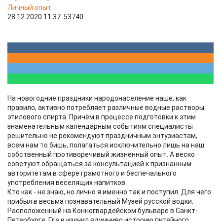
Личный опыт
28.12.2020 11:37
53740
На новогодние праздники народонаселение наше, как
правило, активно потребляет различные водные растворы
этилового спирта. Причём в процессе подготовки к этим
знаменательным календарным событиям специалисты
решительно не рекомендуют праздничным энтузиастам,
всем нам то бишь, полагаться исключительно лишь на наш
собственный противоречивый жизненный опыт. А веско
советуют обращаться за консультацией к признанным
авторитетам в сфере грамотного и беспечального
употребления веселящих напитков.
Кто как - не знаю, но лично я именно так и поступил. Для чего
прибыл в весьма познавательный Музей русской водки.
Расположенный на Конногвардейском бульваре в Санкт-
Петербурге. Где и изучил вдумчиво историю питейного