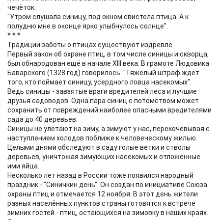
чечёток.
"Утром слушала синицу, под окном свистела птица. А к
полудню мне в оконце ярко улыбнулось солнце".
* * *
Традиции заботы о птицах существуют издревле.
Первый закон об охране птиц, в том числе синицы и скворца,
был обнародован ещё в начале XIII века. В грамоте Людовика
Баварского (1328 год) говорилось: "Тяжёлый штраф ждёт
того, кто поймает синицу, усердного ловца насекомых".
Ведь синицы - завзятые враги вредителей леса и лучшие
друзья садоводов. Одна пара синиц с потомством может
сохранить от повреждений наиболее опасными вредителями
сада до 40 деревьев.
Синицы не улетают на зиму, а зимуют у нас, перекочёвывая с
наступлением холодов поближе к человеческому жилью.
Целыми днями обследуют в саду голые ветки и стволы
деревьев, уничтожая зимующих насекомых и отложенные
ими яйца.
Несколько лет назад в России тоже появился народный
праздник - "Синичкин день". Он создан по инициативе Союза
охраны птиц и отмечается 12 ноября. В этот день жители
разных населённых пунктов страны готовятся к встрече
зимних гостей - птиц, остающихся на зимовку в наших краях.