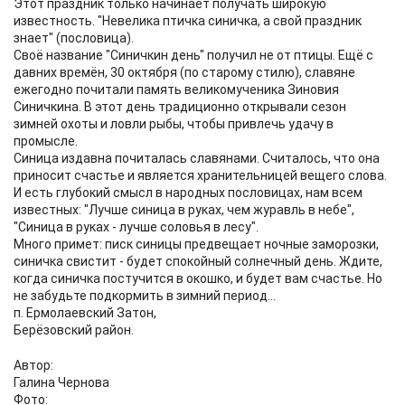
Этот праздник только начинает получать широкую
известность. "Невелика птичка синичка, а свой праздник
знает" (пословица).
Своё название "Синичкин день" получил не от птицы. Ещё с
давних времён, 30 октября (по старому стилю), славяне
ежегодно почитали память великомученика Зиновия
Синичкина. В этот день традиционно открывали сезон
зимней охоты и ловли рыбы, чтобы привлечь удачу в
промысле.
Синица издавна почиталась славянами. Считалось, что она
приносит счастье и является хранительницей вещего слова.
И есть глубокий смысл в народных пословицах, нам всем
известных: "Лучше синица в руках, чем журавль в небе",
"Синица в руках - лучше соловья в лесу".
Много примет: писк синицы предвещает ночные заморозки,
синичка свистит - будет спокойный солнечный день. Ждите,
когда синичка постучится в окошко, и будет вам счастье. Но
не забудьте подкормить в зимний период...
п. Ермолаевский Затон,
Берёзовский район.
Автор:
Галина Чернова
Фото: