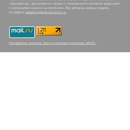
«Красраб.ру», допускается только с письменного согласия редакции
с указанием ссылки на источник. Все вопросы можно задать
по адресу
redaktor@krasrab.krsn.ru
.
Разработка портала:
Центр интернет-проектов «МОЁ!»