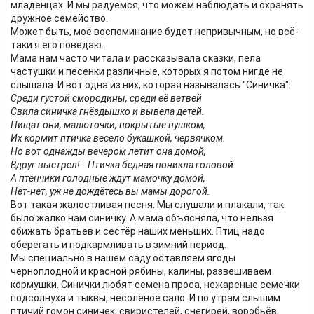
младенцах. И мы радуемся, что можем наблюдать и охранять
дружное семейство.
Может быть, моё воспоминание будет непривычным, но всё-
таки я его поведаю.
Мама нам часто читала и рассказывала сказки, пела
частушки и песенки различные, которых я потом нигде не
слышала. И вот одна из них, которая называлась "Синичка":
Среди густой смородины, среди её ветвей
Свила синичка гнёздышко и вывела детей.
Пищат они, малюточки, покрытые пушком,
Их кормит птичка весело букашкой, червячком.
Но вот однажды вечером летит она домой,
Вдруг выстрел!.. Птичка бедная поникла головой.
А птенчики голодные ждут мамочку домой,
Нет-нет, уж не дождётесь вы мамы дорогой.
Вот такая жалостливая песня. Мы слушали и плакали, так
было жалко нам синичку. А мама объясняла, что нельзя
обижать братьев и сестёр наших меньших. Птиц надо
оберегать и подкармливать в зимний период.
Мы специально в нашем саду оставляем ягоды
черноплодной и красной рябины, калины, развешиваем
кормушки. Синички любят семена проса, нежареные семечки
подсолнуха и тыквы, несолёное сало. И по утрам слышим
птичий гомон синичек, свиристелей, снегирей, воробьёв,