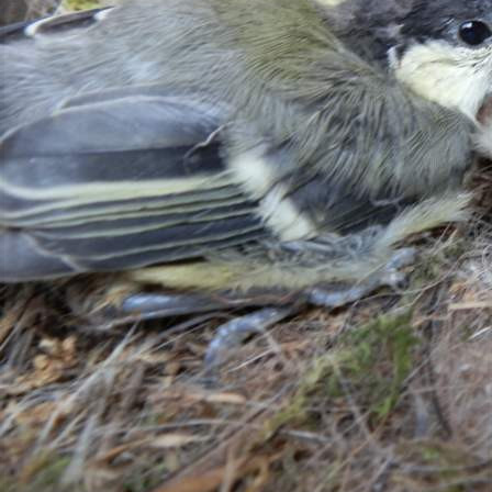
Личный опыт
19.07.2022 18:56
51815
1
Фото:
Галина Чернова
Фото:
Галина Чернова
Фото:
Галина Чернова
Фото:
Галина Чернова
Фото:
Галина Чернова