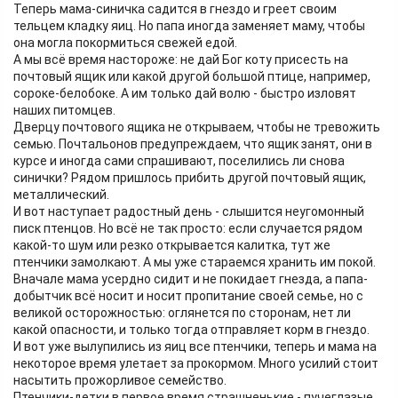
Теперь мама-синичка садится в гнездо и греет своим
тельцем кладку яиц. Но папа иногда заменяет маму, чтобы
она могла покормиться свежей едой.
А мы всё время настороже: не дай Бог коту присесть на
почтовый ящик или какой другой большой птице, например,
сороке-белобоке. А им только дай волю - быстро изловят
наших питомцев.
Дверцу почтового ящика не открываем, чтобы не тревожить
семью. Почтальонов предупреждаем, что ящик занят, они в
курсе и иногда сами спрашивают, поселились ли снова
синички? Рядом пришлось прибить другой почтовый ящик,
металлический.
И вот наступает радостный день - слышится неугомонный
писк птенцов. Но всё не так просто: если случается рядом
какой-то шум или резко открывается калитка, тут же
птенчики замолкают. А мы уже стараемся хранить им покой.
Вначале мама усердно сидит и не покидает гнезда, а папа-
добытчик всё носит и носит пропитание своей семье, но с
великой осторожностью: оглянется по сторонам, нет ли
какой опасности, и только тогда отправляет корм в гнездо.
И вот уже вылупились из яиц все птенчики, теперь и мама на
некоторое время улетает за прокормом. Много усилий стоит
насытить прожорливое семейство.
Птенчики-детки в первое время страшненькие - пучеглазые,