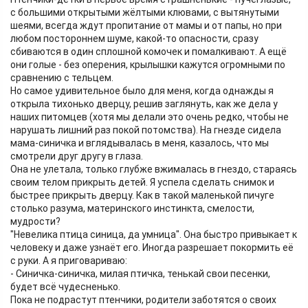
с большими открытыми жёлтыми клювами, с вытянутыми
шеями, всегда ждут пропитание от мамы и от папы, но при
любом постороннем шуме, какой-то опасности, сразу
сбиваются в один сплошной комочек и помалкивают. А ещё
они голые - без оперения, крылышки кажутся огромными по
сравнению с тельцем.
Но самое удивительное было для меня, когда однажды я
открыла тихонько дверцу, решив заглянуть, как же дела у
наших питомцев (хотя мы делали это очень редко, чтобы не
нарушать лишний раз покой потомства). На гнезде сидела
мама-синичка и вглядывалась в меня, казалось, что мы
смотрели друг другу в глаза.
Она не улетала, только глубже вжималась в гнездо, стараясь
своим телом прикрыть детей. Я успела сделать снимок и
быстрее прикрыть дверцу. Как в такой маленькой пичуге
столько разума, материнского инстинкта, смелости,
мудрости?
"Невелика птица синица, да умница". Она быстро привыкает к
человеку и даже узнаёт его. Иногда разрешает покормить её
с руки. А я приговариваю:
- Синичка-синичка, милая птичка, тенькай свои песенки,
будет всё чудесненько.
Пока не подрастут птенчики, родители заботятся о своих