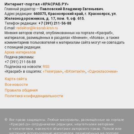
Интернет-портал «КРАСРАБ.РУ»
Главный редактор —
Павловский Владимир Евгеньевич.
Адрес редакции:
660075, Красноярский край, г. Красноярск, ул.
Железнодорожников, д. 17, пом. 9, оф. 615.
Телефон редакции:
+7 (391) 211-56-88
E-mail:
redaktor@krasrab.krsn.ru
Мнения авторов статей, опубликованных на портале «Красраб»,
материалов, размещённых в разделах «Мнения», «Молва», а также
комментариев пользователей к материалам сайта могут не совпадать
с позицией редакции.
Архив материалов
Подача рекламы:
+7 (391) 211-56-88
Подписка на новости:
RSS
«Красраб» в соцсетях:
«Телеграм»
,
«ВКонтакте»
,
«Одноклассники»
Карта сайта
Все новости
Правила общения
Политика конфиденциальности
Все права защищены. Любые материалы, размещённые на портале
«Красраб.ру» сотрудниками редакции, нештатными авторами
и читателями, являются объектами авторского права. Полное или
частичное использование материалов, размещённых на портале