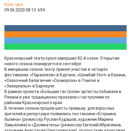
Культура
09.06.2020 08:13
694
Красноярский театр кукол завершил 82-й сезон. Открытие
нового сезона планируется в сентябре.
В минувшем сезоне театр принял участие в четырёх
фестивалях: «Параллели» в Кургане, «Шомбай-fest» в Казани,
«Сказочный балаганчик «Скомороха» в Томске и
«Зазеркалье» в Барнауле.
В рамках проекта «Большие гастроли» артисты побывали в
Рязани и уже традиционно проехали с гастролями по
районам Красноярского края.
В течение сезона прошли шесть премьер: для взрослых
зрителей в репертуаре появились постановки «Егоркина
былина» (режиссёр Руслан Кудашов, художник Марина
Завьялова) и «Деликатесы» (режиссёр Евгений Ибрагимов,
художник Анастасия Шенталинская), подросткам адресован