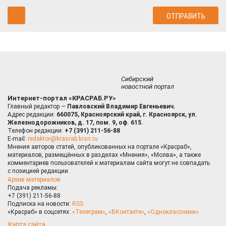
Сибирский
новостной портал
Интернет-портал «КРАСРАБ.РУ»
Главный редактор —
Павловский Владимир Евгеньевич.
Адрес редакции:
660075, Красноярский край, г. Красноярск, ул.
Железнодорожников, д. 17, пом. 9, оф. 615.
Телефон редакции:
+7 (391) 211-56-88
E-mail:
redaktor@krasrab.krsn.ru
Мнения авторов статей, опубликованных на портале «Красраб»,
материалов, размещённых в разделах «Мнения», «Молва», а также
комментариев пользователей к материалам сайта могут не совпадать
с позицией редакции.
Архив материалов
Подача рекламы:
+7 (391) 211-56-88
Подписка на новости:
RSS
«Красраб» в соцсетях:
«Телеграм»
,
«ВКонтакте»
,
«Одноклассники»
Карта сайта