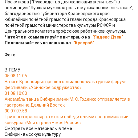
Лоскуткова ("Руководство для желающих жениться") в
номинации "Лучшая мужская роль в музыкальном спектакле",
благодарностью губернатора Красноярского края,
юбилейной почётной грамотой главы города Красноярска,
почётной грамотой министерства культуры РСФСР и
Центрального комитета профсоюза работников культуры.
Читайте и комментируйте интервью на
"Яндекс Дзен"
.
Полписывайтесь на наш канал
"Красраб"
.
Фото:
В ТЕМУ
05.08 11:05
На юге Красноярья прошёл социально-культурный форум-
фестиваль «Усинское содружество»
01.08 10:00
Ансамбль танца Сибири имени М. С. Годенко отправляется в
гастроли на Дальний Восток
30.07 07:58
Три юных красноярца стали победителями спецноминации
конкурса «Моя страна – моя Россия»
Смотреть все материалы в теме
Сибири - высокую культуру!