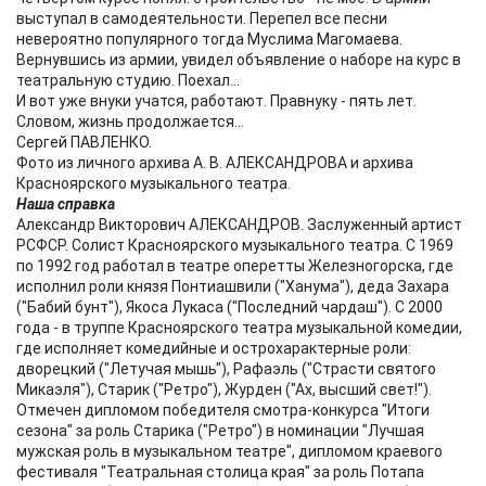
выступал в самодеятельности. Перепел все песни
невероятно популярного тогда Муслима Магомаева.
Вернувшись из армии, увидел объявление о наборе на курс в
театральную студию. Поехал...
И вот уже внуки учатся, работают. Правнуку - пять лет.
Словом, жизнь продолжается...
Сергей ПАВЛЕНКО.
Фото из личного архива А. В. АЛЕКСАНДРОВА и архива
Красноярского музыкального театра.
Наша справка
Александр Викторович АЛЕКСАНДРОВ. Заслуженный артист
РСФСР. Солист Красноярского музыкального театра. С 1969
по 1992 год работал в театре оперетты Железногорска, где
исполнил роли князя Понтиашвили ("Ханума"), деда Захара
("Бабий бунт"), Якоса Лукаса ("Последний чардаш"). С 2000
года - в труппе Красноярского театра музыкальной комедии,
где исполняет комедийные и острохарактерные роли:
дворецкий ("Летучая мышь"), Рафаэль ("Страсти святого
Микаэля"), Старик ("Ретро"), Журден ("Ах, высший свет!").
Отмечен дипломом победителя смотра-конкурса "Итоги
сезона" за роль Старика ("Ретро") в номинации "Лучшая
мужская роль в музыкальном театре", дипломом краевого
фестиваля "Театральная столица края" за роль Потапа