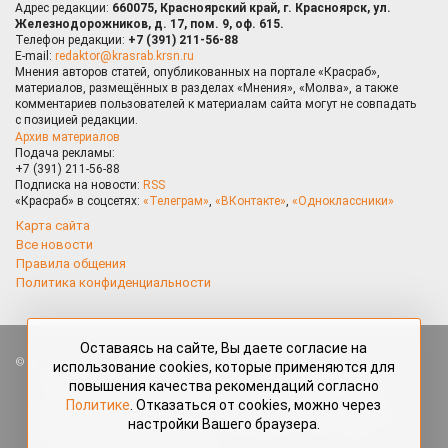
Адрес редакции:
660075, Красноярский край, г. Красноярск, ул.
Железнодорожников, д. 17, пом. 9, оф. 615.
Телефон редакции:
+7 (391) 211-56-88
E-mail:
redaktor@krasrab.krsn.ru
Мнения авторов статей, опубликованных на портале «Красраб»,
материалов, размещённых в разделах «Мнения», «Молва», а также
комментариев пользователей к материалам сайта могут не совпадать
с позицией редакции.
Архив материалов
Подача рекламы:
+7 (391) 211-56-88
Подписка на новости:
RSS
«Красраб» в соцсетях:
«Телеграм»
,
«ВКонтакте»
,
«Одноклассники»
Карта сайта
Все новости
Правила общения
Политика конфиденциальности
Оставаясь на сайте, Вы даете согласие на
Все права защищены. Любые материалы, размещённые на портале
использование cookies, которые применяются для
«Красраб.ру» сотрудниками редакции, нештатными авторами
повышения качества рекомендаций согласно
и читателями, являются объектами авторского права. Полное или
Политике
. Отказаться от cookies, можно через
частичное использование материалов, размещённых на портале
настройки Вашего браузера.
«Красраб.ру», допускается только с письменного согласия редакции
с указанием ссылки на источник. Все вопросы можно задать