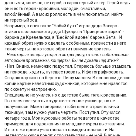
данным я, конечно, не герой, а характерный актёр. Герой ведь
он и есть герой - красивый, молодой, счастливый,
влюблённый. А в моих ролях есть в чём покопаться, найти
интересный ход.
Например, в спектакле "Бабий бунт" играл деда Захара -
этакого шолоховского деда Щукаря, в "Принцессе цирка" -
барона де Кревельяка, в "Весёлой вдове" барона Зета... И
каждый образ нужно сделать особенным, привнести в него
такие черты, на которые обратит внимание зритель.
- Некоторые актёры уходят в антрепризу, готовят собственные
авторские программы, концерты. Вы не думали над этим?
- Нет. Видно, немножко подустал. Стараюсь больше отдыхать
на природе, ходить, путешествовать. И фотографировать.
Создаю картины на бересте. Пишу маслом. В основном делаю
копии картин известных художников, которые мне нравятся
по сюжету и настроению.
Специально не учился, но с детства была тяга к рисованию.
Пытался поступать в художественное училище, но не
получилось. Мама говорила, чтобы шёл в строительный
техникум, там нужно уметь чертить. Поступил. Отучился
четыре года. Мои курсовые работы педагоги в качестве
примеров для подражания на младшие курсы выставляли.
И в это же время участвовал в самодеятельности. На
четвёртом курсе понял: строительство - не моё. В армии