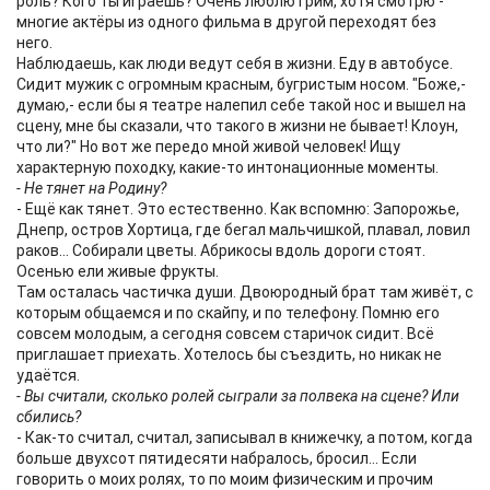
роль? Кого ты играешь? Очень люблю грим, хотя смотрю -
многие актёры из одного фильма в другой переходят без
него.
Наблюдаешь, как люди ведут себя в жизни. Еду в автобусе.
Сидит мужик с огромным красным, бугристым носом. "Боже,-
думаю,- если бы я театре налепил себе такой нос и вышел на
сцену, мне бы сказали, что такого в жизни не бывает! Клоун,
что ли?" Но вот же передо мной живой человек! Ищу
характерную походку, какие-то интонационные моменты.
- Не тянет на Родину?
- Ещё как тянет. Это естественно. Как вспомню: Запорожье,
Днепр, остров Хортица, где бегал мальчишкой, плавал, ловил
раков... Собирали цветы. Абрикосы вдоль дороги стоят.
Осенью ели живые фрукты.
Там осталась частичка души. Двоюродный брат там живёт, с
которым общаемся и по скайпу, и по телефону. Помню его
совсем молодым, а сегодня совсем старичок сидит. Всё
приглашает приехать. Хотелось бы съездить, но никак не
удаётся.
- Вы считали, сколько ролей сыграли за полвека на сцене? Или
сбились?
- Как-то считал, считал, записывал в книжечку, а потом, когда
больше двухсот пятидесяти набралось, бросил... Если
говорить о моих ролях, то по моим физическим и прочим