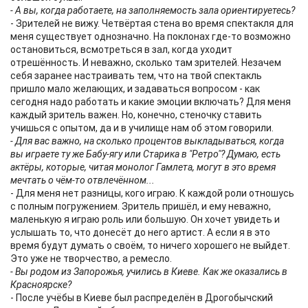
- А вы, когда работаете, на заполняемость зала ориентируетесь?
- Зрителей не вижу. Четвёртая стена во время спектакля для
меня существует однозначно. На поклонах где-то возможно
остановиться, всмотреться в зал, когда уходит
отрешённость. И неважно, сколько там зрителей. Незачем
себя заранее настраивать тем, что на твой спектакль
пришло мало желающих, и задаваться вопросом - как
сегодня надо работать и какие эмоции включать? Для меня
каждый зритель важен. Но, конечно, стеночку ставить
учишься с опытом, да и в училище нам об этом говорили.
- Для вас важно, на сколько процентов выкладываться, когда
вы играете ту же Бабу-ягу или Старика в "Ретро"? Думаю, есть
актёры, которые, читая монолог Гамлета, могут в это время
мечтать о чём-то отвлечённом...
- Для меня нет разницы, кого играю. К каждой роли отношусь
с полным погружением. Зритель пришёл, и ему неважно,
маленькую я играю роль или большую. Он хочет увидеть и
услышать то, что донесёт до него артист. А если я в это
время будут думать о своём, то ничего хорошего не выйдет.
Это уже не творчество, а ремесло.
- Вы родом из Запорожья, учились в Киеве. Как же оказались в
Красноярске?
- После учёбы в Киеве был распределён в Дрогобычский