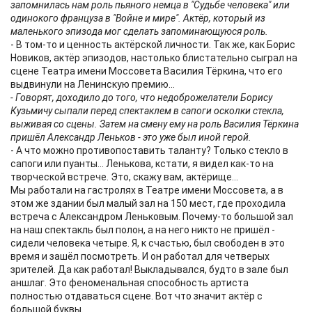
запомнилась нам роль пьяного немца в "Судьбе человека" или
одинокого француза в "Войне и мире". Актёр, который из
маленького эпизода мог сделать запоминающуюся роль.
- В том-то и ценность актёрской личности. Так же, как Борис
Новиков, актёр эпизодов, настолько блистательно сыграл на
сцене Театра имени Моссовета Василия Тёркина, что его
выдвинули на Ленинскую премию...
- Говорят, доходило до того, что недоброжелатели Борису
Кузьмичу сыпали перед спектаклем в сапоги осколки стекла,
выживая со сцены. Затем на смену ему на роль Василия Тёркина
пришёл Александр Леньков - это уже был иной герой.
- А что можно противопоставить таланту? Только стекло в
сапоги или пуанты... Ленькова, кстати, я видел как-то на
творческой встрече. Это, скажу вам, актёрище...
Мы работали на гастролях в Театре имени Моссовета, а в
этом же здании был малый зал на 150 мест, где проходила
встреча с Александром Леньковым. Почему-то большой зал
на наш спектакль был полон, а на него никто не пришёл -
сидели человека четыре. Я, к счастью, был свободен в это
время и зашёл посмотреть. И он работал для четверых
зрителей. Да как работал! Выкладывался, будто в зале был
аншлаг. Это феноменальная способность артиста
полностью отдаваться сцене. Вот что значит актёр с
большой буквы.