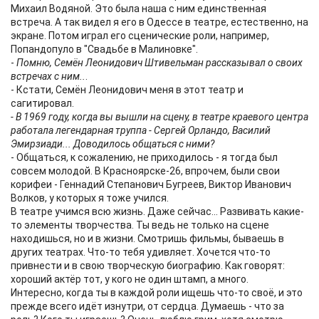
Михаил Водяной. Это была наша с ним единственная
встреча. А так видел я его в Одессе в театре, естественно, на
экране. Потом играл его сценические роли, например,
Попандопуло в "Свадьбе в Малиновке".
-
Помню, Семён Леонидович Штивельман рассказывал о своих
встречах с ним..
.
- Кстати, Семён Леонидович меня в этот театр и
сагитировал.
- В 1969 году, когда вы вышли на сцену, в театре краевого центра
работала легендарная труппа - Сергей Орландо, Василий
Эмирзиади... Доводилось общаться с ними?
- Общаться, к сожалению, не приходилось - я тогда был
совсем молодой. В Красноярске-26, впрочем, были свои
корифеи - Геннадий Степанович Бугреев, Виктор Иванович
Волков, у которых я тоже учился.
В театре учимся всю жизнь. Даже сейчас... Развивать какие-
то элементы творчества. Ты ведь не только на сцене
находишься, но и в жизни. Смотришь фильмы, бываешь в
других театрах. Что-то тебя удивляет. Хочется что-то
привнести и в свою творческую биографию. Как говорят:
хороший актёр тот, у кого не один штамп, а много.
Интересно, когда ты в каждой роли ищешь что-то своё, и это
прежде всего идёт изнутри, от сердца. Думаешь - что за