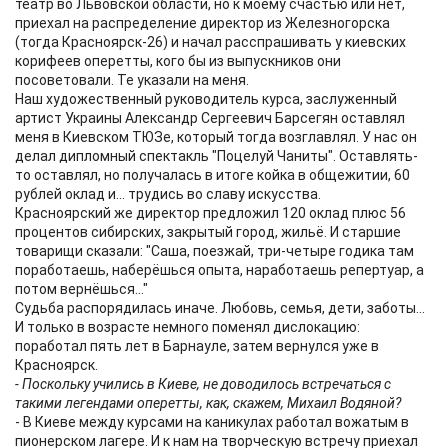
театр во Львовской области, но к моему счастью или нет,
приехал на распределение директор из Железногорска
(тогда Красноярск-26) и начал расспрашивать у киевских
корифеев оперетты, кого бы из выпускников они
посоветовали. Те указали на меня.
Наш художественный руководитель курса, заслуженный
артист Украины Александр Сергеевич Барсегян оставлял
меня в Киевском ТЮЗе, который тогда возглавлял. У нас он
делал дипломный спектакль "Поцелуй Чаниты". Оставлять-
то оставлял, но получалась в итоге койка в общежитии, 60
рублей оклад и... трудись во славу искусства.
Красноярский же директор предложил 120 оклад плюс 56
процентов сибирских, закрытый город, жильё. И старшие
товарищи сказали: "Саша, поезжай, три-четыре годика там
поработаешь, наберёшься опыта, наработаешь репертуар, а
потом вернёшься..."
Судьба распорядилась иначе. Любовь, семья, дети, заботы...
И только в возрасте немного поменял дислокацию:
поработал пять лет в Барнауле, затем вернулся уже в
Красноярск.
- Поскольку учились в Киеве, не доводилось встречаться с
такими легендами оперетты, как, скажем, Михаил Водяной?
- В Киеве между курсами на каникулах работал вожатым в
пионерском лагере. И к нам на творческую встречу приехал