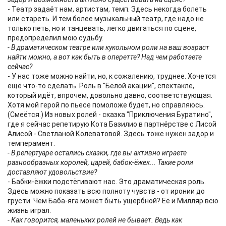
- Театр задаёт нам, артистам, темп. Здесь некогда болеть
или стареть. И тем более музыкальный театр, где надо не
только петь, но и танцевать, легко двигаться по сцене,
предопределил мою судьбу.
- В драматическом театре или кукольном роли на ваш возраст
найти можно, а вот как быть в оперетте? Над чем работаете
сейчас?
- У нас тоже можно найти, но, к сожалению, труднее. Хочется
ещё что-то сделать. Роль в "Белой акации", спектакле,
который идёт, впрочем, довольно давно, соответствующая.
Хотя мой герой по пьесе помоложе будет, но справляюсь.
(Смеётся.) Из новых ролей - сказка "Приключения Буратино",
где я сейчас репетирую Кота Базилио в партнёрстве с Лисой
Алисой - Светланой Колеватовой. Здесь тоже нужен задор и
темперамент.
- В репертуаре остались сказки, где вы активно играете
разнообразных королей, царей, бабок-ёжек... Такие роли
доставляют удовольствие?
- Бабки-ёжки подстёгивают нас. Это драматическая роль.
Здесь можно показать всю полноту чувств - от иронии до
грусти. Чем Баба-яга может быть ущербной? Её и Милляр всю
жизнь играл.
- Как говорится, маленьких ролей не бывает. Ведь как