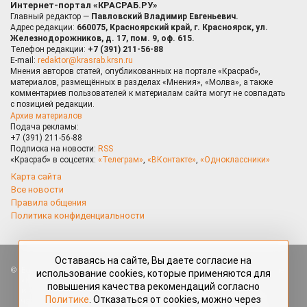
Интернет-портал «КРАСРАБ.РУ»
Главный редактор —
Павловский Владимир Евгеньевич.
Адрес редакции:
660075, Красноярский край, г. Красноярск, ул.
Железнодорожников, д. 17, пом. 9, оф. 615.
Телефон редакции:
+7 (391) 211-56-88
E-mail:
redaktor@krasrab.krsn.ru
Мнения авторов статей, опубликованных на портале «Красраб»,
материалов, размещённых в разделах «Мнения», «Молва», а также
комментариев пользователей к материалам сайта могут не совпадать
с позицией редакции.
Архив материалов
Подача рекламы:
+7 (391) 211-56-88
Подписка на новости:
RSS
«Красраб» в соцсетях:
«Телеграм»
,
«ВКонтакте»
,
«Одноклассники»
Карта сайта
Все новости
Правила общения
Политика конфиденциальности
Оставаясь на сайте, Вы даете согласие на
Все права защищены. Любые материалы, размещённые на портале
использование cookies, которые применяются для
«Красраб.ру» сотрудниками редакции, нештатными авторами
повышения качества рекомендаций согласно
и читателями, являются объектами авторского права. Полное или
Политике
. Отказаться от cookies, можно через
частичное использование материалов, размещённых на портале