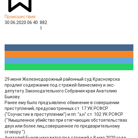
Происшествия
30.06.2020 06:40
882
1
29 июня Железнодорожный районный суд Красноярска
продлил содержание под стражей бизнесмену и экс-
депутату Законодательного Собрания края Анатолию
Быкову.
Ранее ему было предъявлено обвинение в совершении
преступлений, предусмотренных ст. 17 УК РСФСР
("Соучастие в преступлении") и пп. "з,н" ст. 102 УК РСФСР
("Умышленное убийство при отягчающих обстоятельствах
двух или более лиц,совершенное по предварительному
сговору ").
Анатолий Быков находится под стражей с 8 мая 2020 года.