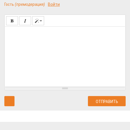
Гость
(премодерация)
Войти