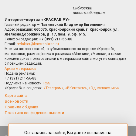
Сибирский
новостной портал
Интернет-портал «КРАСРАБ.РУ»
Главный редактор —
Павловский Владимир Евгеньевич.
Адрес редакции:
660075, Красноярский край, г. Красноярск, ул.
Железнодорожников, д. 17, пом. 9, оф. 615.
Телефон редакции:
+7 (391) 211-56-88
E-mail:
redaktor@krasrab.krsn.ru
Мнения авторов статей, опубликованных на портале «Красраб»,
материалов, размещённых в разделах «Мнения», «Молва», а также
комментариев пользователей к материалам сайта могут не совпадать
с позицией редакции.
Архив материалов
Подача рекламы:
+7 (391) 211-56-88
Подписка на новости:
RSS
«Красраб» в соцсетях:
«Телеграм»
,
«ВКонтакте»
,
«Одноклассники»
Карта сайта
Все новости
Правила общения
Политика конфиденциальности
Оставаясь на сайте, Вы даете согласие на