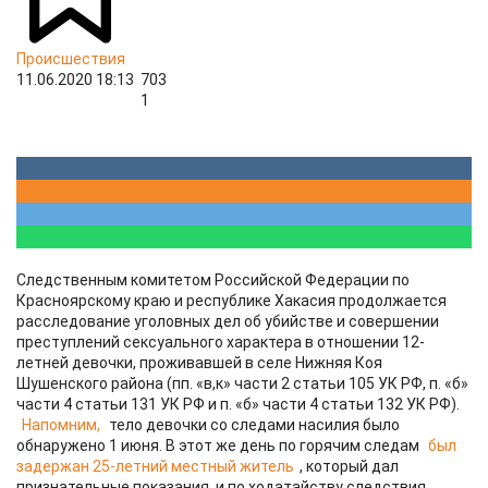
Происшествия
11.06.2020 18:13
703
1
Следственным комитетом Российской Федерации по
Красноярскому краю и республике Хакасия продолжается
расследование уголовных дел об убийстве и совершении
преступлений сексуального характера в отношении 12-
летней девочки, проживавшей в селе Нижняя Коя
Шушенского района (пп. «в,к» части 2 статьи 105 УК РФ, п. «б»
части 4 статьи 131 УК РФ и п. «б» части 4 статьи 132 УК РФ).
Напомним,
тело девочки со следами насилия было
обнаружено 1 июня. В этот же день по горячим следам
был
задержан 25-летний местный житель
, который дал
признательные показания, и по ходатайству следствия