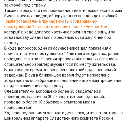
заключён под стражу.
Также по результатам проведения генетической экспертизы
биологических следов, обнаруженных на одежде погибшей,
была установлена причастность к совершению
преступлений 19-летнего жителя посёлка Нижняя Коя
,
который в ходе допроса частично признал свою вину, и по
ходатайству следствия по решению суда заключён под
стражу.
В ходе допросов, один из соучастников дал показания о
причастности к преступлению 14-летнего подростка, ранее
попадавшего в поле зрения правоохранительных органов и
отрицательно характеризующегося по месту жительства.
В настоящее время несовершеннолетний подозреваемый
задержан. В суд в ближайшее время будет направлено
ходатайство об избрании в отношении него меры пресечения
в виде заключения под стражу.
Следователями допрошено более 30 свидетелей и
очевидцев, назначено 30 экспертных исследований,
проведено более 10 обысков и осмотров места
происшествия.
Ход расследования уголовного дела находится на контроле в
центральном аппарате Следственного комитета России.