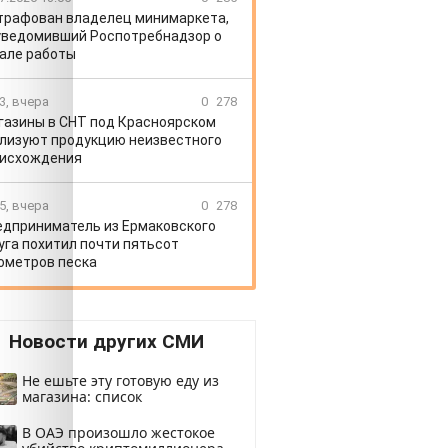
рафован владелец минимаркета,
уведомивший Роспотребнадзор о
але работы
3, вчера
0
278
газины в СНТ под Красноярском
лизуют продукцию неизвестного
исхождения
5, вчера
0
278
едприниматель из Ермаковского
уга похитил почти пятьсот
ометров песка
Новости других СМИ
Не ешьте эту готовую еду из
магазина: список
В ОАЭ произошло жестокое