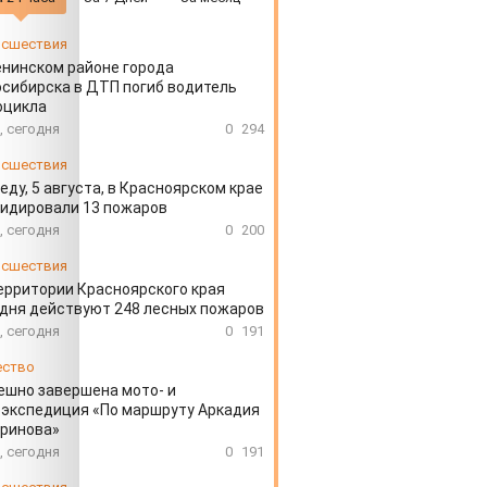
сшествия
енинском районе города
сибирска в ДТП погиб водитель
оцикла
, сегодня
0
294
сшествия
еду, 5 августа, в Красноярском крае
идировали 13 пожаров
, сегодня
0
200
сшествия
ерритории Красноярского края
дня действуют 248 лесных пожаров
, сегодня
0
191
ество
ешно завершена мото- и
экспедиция «По маршруту Аркадия
аринова»
, сегодня
0
191