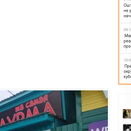
Ошт
не 
нач
09:1
Ма
реа
про
10:0
Пр
окр
куб