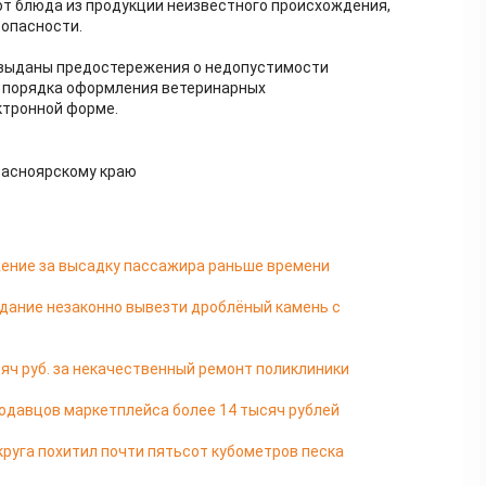
т блюда из продукции неизвестного происхождения,
зопасности.
 выданы предостережения о недопустимости
 порядка оформления ветеринарных
ктронной форме.
расноярскому краю
ение за высадку пассажира раньше времени
дание незаконно вывезти дроблёный камень с
яч руб. за некачественный ремонт поликлиники
одавцов маркетплейса более 14 тысяч рублей
руга похитил почти пятьсот кубометров песка