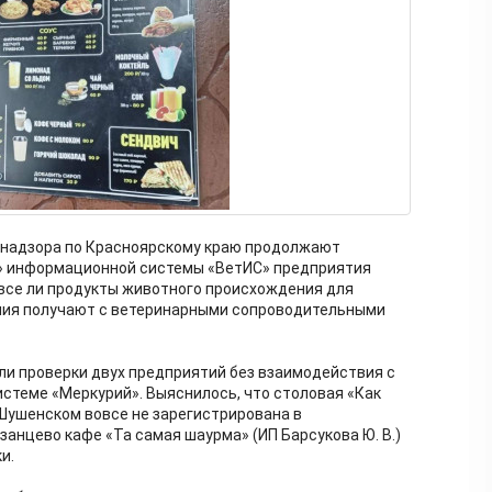
надзора по Красноярскому краю продолжают
» информационной системы «ВетИС» предприятия
все ли продукты животного происхождения для
ния получают с ветеринарными сопроводительными
шли проверки двух предприятий без взаимодействия с
истеме «Меркурий». Выяснилось, что столовая «Как
 Шушенском вовсе не зарегистрирована в
анцево кафе «Та самая шаурма» (ИП Барсукова Ю. В.)
и.