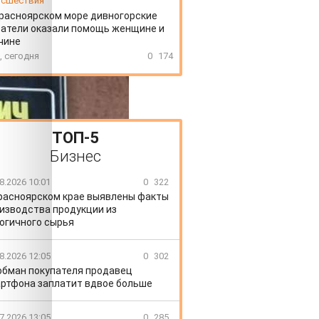
сшествия
расноярском море дивногорские
атели оказали помощь женщине и
чине
, сегодня
0
174
ТОП-5
Бизнес
8.2026 10:01
0
322
расноярском крае выявлены факты
изводства продукции из
огичного сырья
8.2026 12:05
0
302
обман покупателя продавец
ртфона заплатит вдвое больше
7.2026 13:05
0
285