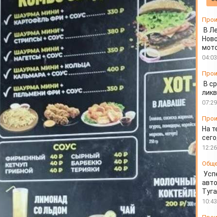
звестного
Прои
я
В Л
Ново
мот
04:03
Прои
В ср
ликв
07:29
Прои
На т
сего
12:26
Общ
Усп
авто
Туг
10:43