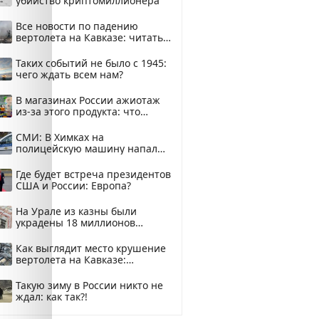
убийство криптомиллионера
Все новости по падению
вертолета на Кавказе: читать
здесь
Таких событий не было с 1945:
чего ждать всем нам?
В магазинах России ажиотаж
из-за этого продукта: что
купить?
СМИ: В Химках на
полицейскую машину напали
и подожгли.
Где будет встреча президентов
США и России: Европа?
На Урале из казны были
украдены 18 миллионов
рублей
Как выглядит место крушение
вертолета на Кавказе:
смотреть
Такую зиму в России никто не
ждал: как так?!