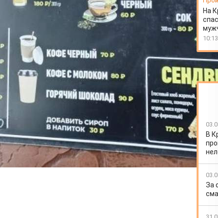
Прои
На К
спас
муж
10:13
03.0
В К
про
нел
03.0
За 
сма
31.0