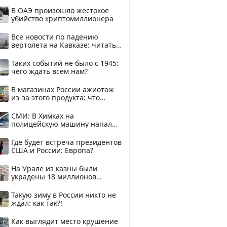
В ОАЭ произошло жестокое
убийство криптомиллионера
Все новости по падению
вертолета на Кавказе: читать
здесь
Таких событий не было с 1945:
чего ждать всем нам?
В магазинах России ажиотаж
из-за этого продукта: что
купить?
СМИ: В Химках на
полицейскую машину напали
и подожгли.
Где будет встреча президентов
США и России: Европа?
На Урале из казны были
украдены 18 миллионов
рублей
Такую зиму в России никто не
ждал: как так?!
Как выглядит место крушение