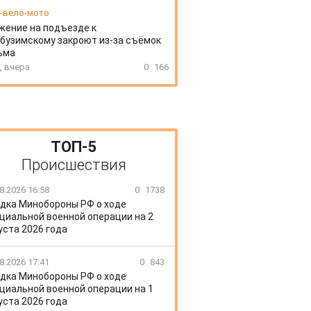
-вело-мото
ение на подъезде к
бузимскому закроют из-за съёмок
ьма
, вчера
0
166
ТОП-5
Происшествия
8.2026 16:58
0
1738
дка Минобороны РФ о ходе
циальной военной операции на 2
уста 2026 года
8.2026 17:41
0
843
дка Минобороны РФ о ходе
циальной военной операции на 1
уста 2026 года