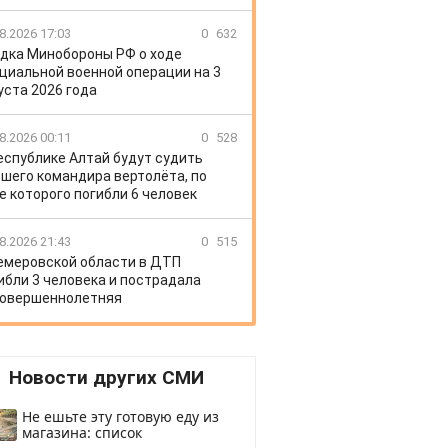
8.2026 17:03
0
632
дка Минобороны РФ о ходе
циальной военной операции на 3
уста 2026 года
8.2026 00:11
0
528
еспублике Алтай будут судить
шего командира вертолёта, по
е которого погибли 6 человек
8.2026 21:43
0
515
емеровской области в ДТП
ибли 3 человека и пострадала
овершеннолетняя
Новости других СМИ
Не ешьте эту готовую еду из
магазина: список