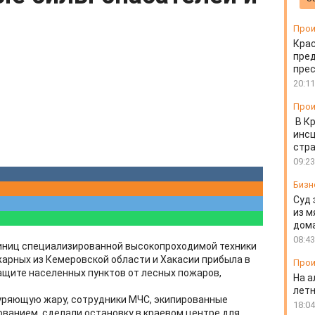
Прои
Крас
пред
пре
20:11
Прои
В К
инс
стр
09:23
Бизн
Суд 
из м
дом
08:43
диниц специализированной высокопроходимой техники
жарных из Кемеровской области и Хакасии прибыла в
Прои
ащите населенных пунктов от лесных пожаров,
На а
лет
уряющую жару, сотрудники МЧС, экипированные
18:04
ванием, сделали остановку в краевом центре для