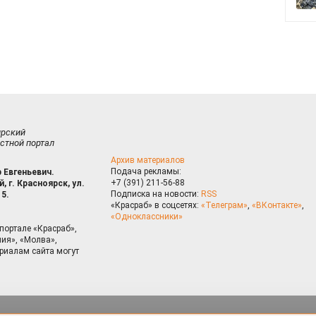
ирский
стной портал
Архив материалов
Подача рекламы:
 Евгеньевич.
+7 (391) 211-56-88
, г. Красноярск, ул.
Подписка на новости:
RSS
15.
«Красраб» в соцсетях:
«Телеграм»
,
«ВКонтакте»
,
«Одноклассники»
портале «Красраб»,
ия», «Молва»,
риалам сайта могут
на сайте, Вы даете согласие на использование cookies, которые 
ышения качества рекомендаций согласно
Политике
. Отказаться от
можно через настройки Вашего браузера.