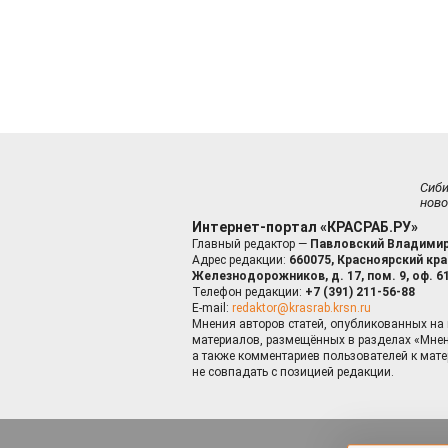
Сиб
ново
Интернет-портал «КРАСРАБ.РУ»
Главный редактор —
Павловский Владимир
Адрес редакции:
660075, Красноярский край
Железнодорожников, д. 17, пом. 9, оф. 6
Телефон редакции:
+7 (391) 211-56-88
E-mail:
redaktor@krasrab.krsn.ru
Мнения авторов статей, опубликованных на 
материалов, размещённых в разделах «Мнен
а также комментариев пользователей к мате
не совпадать с позицией редакции.
Оставаясь 
для пов