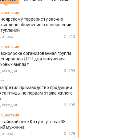
сшествия
ноярскому террористу заочно
ъявлено обвинение в совершении
ступлений
, вчера
2
210
сшествия
расноярске организованная группа
ценировала ДТП для получения
аховых выплат
, сегодня
0
199
ес
запретил производство продукции
яса птицы на первом этаже жилого
а
, сегодня
0
195
сшествия
лтайской реке Катунь утонул 38-
ний мужчина
, вчера
0
178