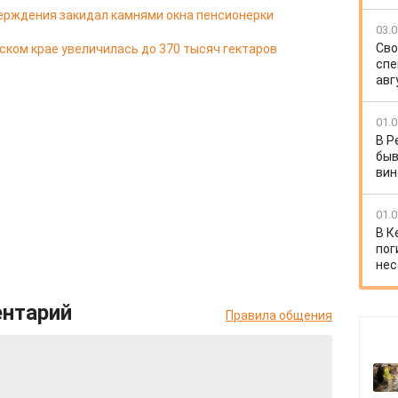
ерждения закидал камнями окна пенсионерки
03.0
Сво
ком крае увеличилась до 370 тысяч гектаров
спе
авг
01.0
В Р
быв
вин
01.0
В К
пог
нес
ентарий
Правила общения