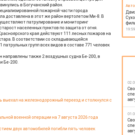
винулись в Богучанский район.
Авто
пециализированной пожарной части города
Движ
ла доставлена в этот же район вертолетом Ми-8. В
Сухо
уществляют патрулирование и мониторинг
фил
старост населенных пунктов по защита от огня.
19:59
Красноярского края действуют 111 лесных пожаров на
ектара. В соответствии со складывающейся
1 патрульных групп всех видов в составе 771 человек
он направлены также 2 воздушных судна Бе-200, в
и Бе-200.
02.0
Сво
спе
авг
ь выехал на железнодорожный переезд и столкнулся с
01.0
льной военной операции на 7 августа 2026 года
Сво
спе
стием двух автомобилей погибли пять человек
авг