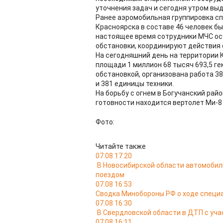
уточнения задач и сегодня утром выд
Ранее аэромобильная группировка с
Красноярска в составе 46 человек бы
настоящее время сотрудники МЧС ос
обстановки, координируют действия 
На сегодняшний день на территории 
площади 1 миллион 68 тысяч 693,5 г
обстановкой, организована работа 38
и 381 единицы техники.
На борьбу с огнем в Богучанский рай
готовности находится вертолет Ми-8 
Фото:
Читайте также
07.08 17:20
В Новосибирской области автомобил
поездом
07.08 16:53
Сводка Минобороны РФ о ходе специа
07.08 16:30
В Свердловской области в ДТП с уча
07.08 16:11