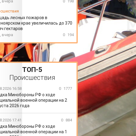
, вчера
0
198
сшествия
щадь лесных пожаров в
ноярском крае увеличилась до 370
ч гектаров
, вчера
0
194
ТОП-5
Происшествия
8.2026 16:58
0
1777
дка Минобороны РФ о ходе
циальной военной операции на 2
уста 2026 года
8.2026 17:41
0
884
дка Минобороны РФ о ходе
циальной военной операции на 1