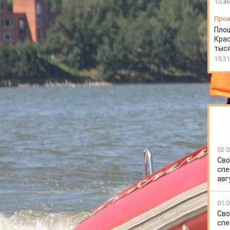
15:46
Прои
Пло
Крас
тыся
15:31
02.0
Сво
сотрудники Государственной инспекции по
спе
и проверили 450 маломерных судов и выявили 106
авг
протокол за отсутствие спасательных средств (в
01.0
 грозит штраф до 15 тысяч рублей.
Сво
ще разъясняют правила безопасности сапбордистам,
спе
 риска.