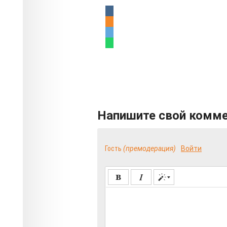
Напишите свой комм
Гость
(премодерация)
Войти