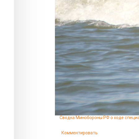
«Cапборды не относятся ни к одной к
правового поля. Отсутствие правовог
базовых правил безопасности и навиг
нарушение», - говорит главный госу
Новосибирской области Сергей Кудин
Читайте также
08.08 10:42
Спасатели ищут на реке Кан пропавш
08.08 09:38
В пятницу, 7 августа, в Красноярско
нет
07.08 18:20
В Канске мать семерых детей продав
рублей
07.08 17:20
В Новосибирской области автомобил
поездом
07.08 16:53
Сводка Минобороны РФ о ходе специа
Комментировать