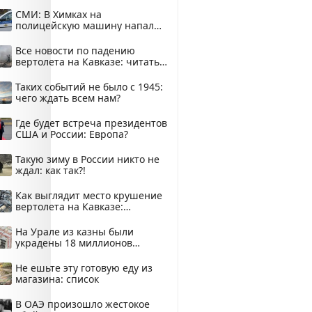
купить?
СМИ: В Химках на
полицейскую машину напали
и подожгли.
Все новости по падению
вертолета на Кавказе: читать
здесь
Таких событий не было с 1945:
чего ждать всем нам?
Где будет встреча президентов
США и России: Европа?
Такую зиму в России никто не
ждал: как так?!
Как выглядит место крушение
вертолета на Кавказе:
смотреть
На Урале из казны были
украдены 18 миллионов
рублей
Не ешьте эту готовую еду из
магазина: список
В ОАЭ произошло жестокое