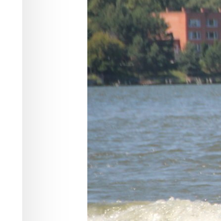
За неделю в Новосибирской области 
маломерным судам (ГИМС) МЧС Росси
нарушений правил безопасности.
Один из рыбаков, например, получил 
частности, конца Александрова). Ему
Инспекторы ГИМС МЧС России всё ча
которые также попадают в категорию