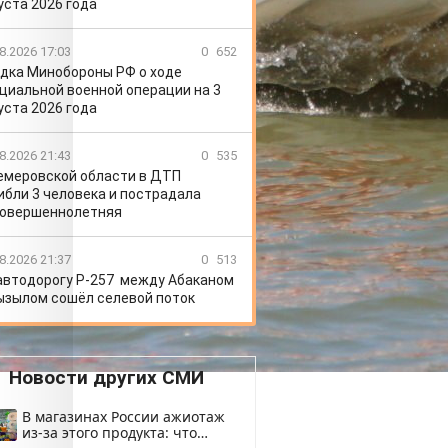
уста 2026 года
8.2026 17:03
0
652
дка Минобороны РФ о ходе
циальной военной операции на 3
уста 2026 года
8.2026 21:43
0
535
емеровской области в ДТП
ибли 3 человека и пострадала
овершеннолетняя
8.2026 21:37
0
513
автодорогу Р-257 между Абаканом
ызылом сошёл селевой поток
Новости других СМИ
В магазинах России ажиотаж
из-за этого продукта: что