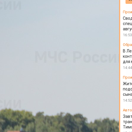
 нарушений
Прои
Свод
спец
авгу
16:53
Обра
В Ле
конт
для
14:44
Прои
Жит
подо
сын
14:52
Авто
Завт
тран
Тимо