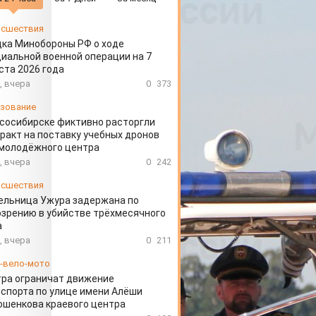
сшествия
ка Минобороны РФ о ходе
иальной военной операции на 7
ста 2026 года
, вчера
0
373
зование
сосибирске фиктивно расторгли
ракт на поставку учебных дронов
 молодёжного центра
, вчера
0
242
сшествия
ельница Ужура задержана по
зрению в убийстве трёхмесячного
а
, вчера
0
211
-вело-мото
ра ограничат движение
спорта по улице имени Алёши
шенкова краевого центра