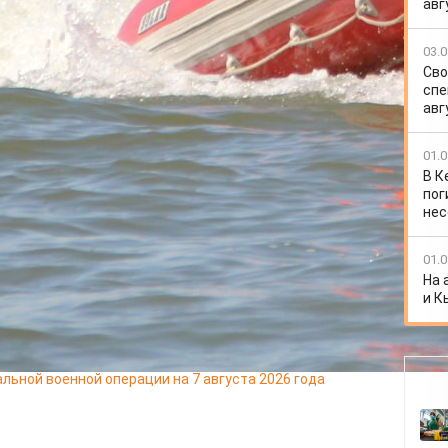
авг
атегории судов - их пользователи остаются вне
о статуса приводит к тому, что райдеры не знают
ации, а также не несут ответственности за их
03.0
дарственный инспектор по маломерным судам
Сво
ов.
спе
авг
01.0
их накануне мужчину, женщину и ребёнка
В К
пог
м крае потушили 6 пожаров, погибших и травмированных
нес
01.0
ала иностранцам родительские права за 30 тысяч
На 
и К
ь выехал на железнодорожный переезд и столкнулся с
льной военной операции на 7 августа 2026 года