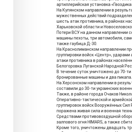
артиллерийская установка «Гвоздика
На Купянском направлении в результа
мужественных действий подразделен
шесть атак противника, в районах на
Харьковской области и Новоселовско
Потери ВСУ на данном направлении с
машины пехоты, три автомобиля, сам
также гаубица Д-30.
На Краснолиманском направлении п
группировки войск «Центр», ударами
атаки противника в районах населён
Белогоровка Луганской Народной Рес
В течение суток уничтожено до 70-т
бронированные машины и два пикапа.
На Херсонском направлении в резуль
составили до 30-ти украинских воен
Также, в районе города Очаков Нико
Оперативно-тактической и армейской
группировок войск Вооружённых Сил
поражена живая сила и военная техни
Средствами противовоздушной оборо
залпового огня HIMARS, а также сби
Кроме того, уничтожены двадцать тр