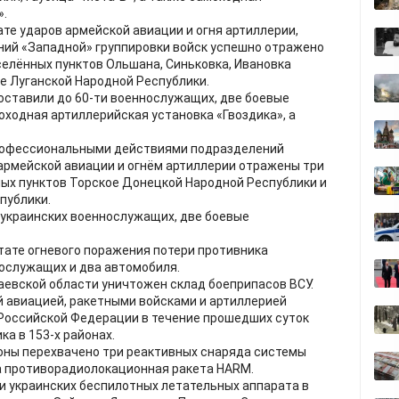
».
те ударов армейской авиации и огня артиллерии,
ий «Западной» группировки войск успешно отражено
селённых пунктов Ольшана, Синьковка, Ивановка
е Луганской Народной Республики.
оставили до 60-ти военнослужащих, две боевые
оходная артиллерийская установка «Гвоздика», а
рофессиональными действиями подразделений
 армейской авиации и огнём артиллерии отражены три
ных пунктов Торское Донецкой Народной Республики и
публики.
и украинских военнослужащих, две боевые
тате огневого поражения потери противника
нослужащих и два автомобиля.
лаевской области уничтожен склад боеприпасов ВСУ.
 авиацией, ракетными войсками и артиллерией
 Российской Федерации в течение прошедших суток
ка в 153-х районах.
ны перехвачено три реактивных снаряда системы
та противорадиолокационная ракета HARM.
и украинских беспилотных летательных аппарата в