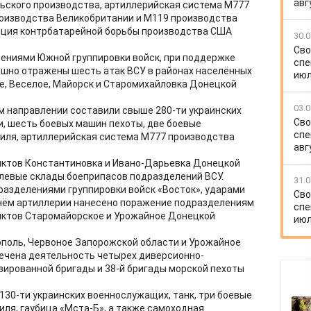
авг
льского производства, артиллерийская система М777
роизводства Великобритании и M119 производства
нция контрбатарейной борьбы производства США
30.0
Сво
ениями Южной группировки войск, при поддержке
спе
ешно отражены шесть атак ВСУ в районах населённых
июл
е, Веселое, Майорск и Старомихайловка Донецкой
03.0
ом направлении составили свыше 280-ти украинских
Сво
, шесть боевых машин пехоты, две боевые
спе
иля, артиллерийская система М777 производства
авг
унктов Константиновка и Ивано-Дарьевка Донецкой
левые склады боеприпасов подразделений ВСУ.
31.0
азделениями группировки войск «Восток», ударами
Сво
гнём артиллерии нанесено поражение подразделениям
спе
унктов Старомайорское и Урожайное Донецкой
июл
ополь, Червоное Запорожской области и Урожайное
ечена деятельность четырех диверсионно-
зированной бригады и 38-й бригады морской пехоты
130-ти украинских военнослужащих, танк, три боевые
ля, гаубица «Мста-Б», а также самоходная