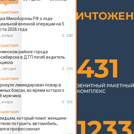
сшествия
ка Минобороны РФ о ходе
иальной военной операции на 5
ста 2026 года
, вчера
0
280
сшествия
енинском районе города
сибирска в ДТП погиб водитель
оцикла
, сегодня
0
255
сшествия
арнауле ликвидирован пожар в
жных боксах, во время которого
иб мужчина
, вчера
0
202
сшествия
видцем, который помог женщине-
телю потушить автомобиль,
зался профессионал