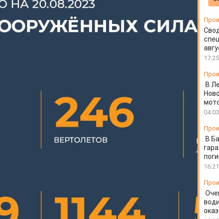
3 года
Прои
Свод
спец
авгу
17:25
Прои
В Л
Ново
мот
04:03
Прои
В Б
гара
пог
16:21
Прои
Оче
води
ока