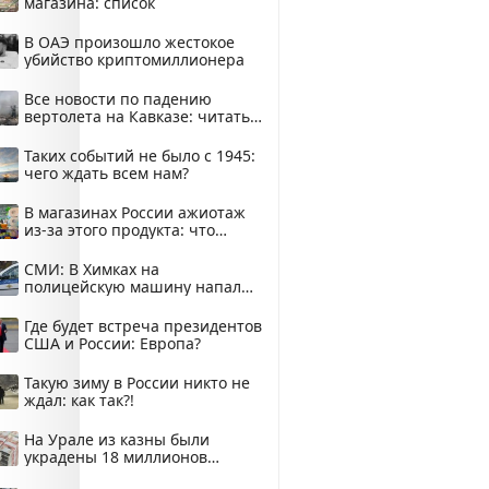
магазина: список
В ОАЭ произошло жестокое
убийство криптомиллионера
Все новости по падению
вертолета на Кавказе: читать
здесь
Таких событий не было с 1945:
чего ждать всем нам?
В магазинах России ажиотаж
из-за этого продукта: что
купить?
СМИ: В Химках на
полицейскую машину напали
и подожгли.
Где будет встреча президентов
США и России: Европа?
Такую зиму в России никто не
ждал: как так?!
На Урале из казны были
украдены 18 миллионов
рублей