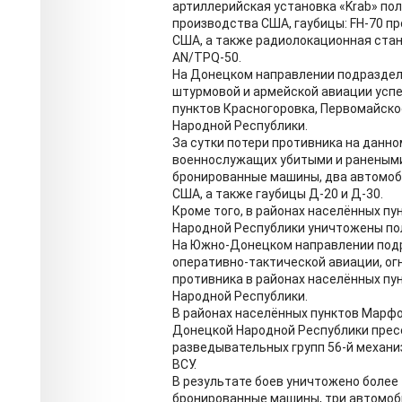
артиллерийская установка «Krab» по
производства США, гаубицы: FH-70 п
США, а также радиолокационная ста
AN/TPQ-50.
На Донецком направлении подраздел
штурмовой и армейской авиации усп
пунктов Красногоровка, Первомайско
Народной Республики.
За сутки потери противника на данн
военнослужащих убитыми и ранеными
бронированные машины, два автомоб
США, а также гаубицы Д-20 и Д-30.
Кроме того, в районах населённых п
Народной Республики уничтожены по
На Южно-Донецком направлении подр
оперативно-тактической авиации, о
противника в районах населённых п
Народной Республики.
В районах населённых пунктов Марф
Донецкой Народной Республики прес
разведывательных групп 56-й механи
ВСУ.
В результате боев уничтожено более 
бронированные машины, три автомоби