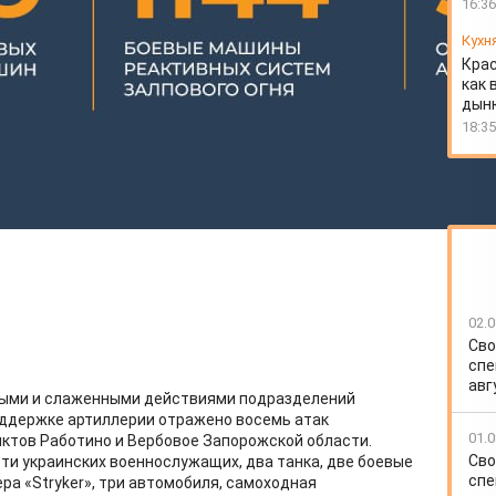
16:36
Кухн
Крас
как 
дын
18:35
02.0
Сво
спе
авг
ными и слаженными действиями подразделений
оддержке артиллерии отражено восемь атак
01.0
нктов Работино и Вербовое Запорожской области.
Сво
ти украинских военнослужащих, два танка, две боевые
спе
ра «Stryker», три автомобиля, самоходная