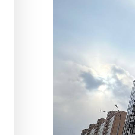
Фото:
t.me/mkotyukov
В ближайшее время дольщики получат
Готовый объект 3 месяца не могли вв
Речь идёт о новостройке в ЖК "Време
закончили возводить ещё в конце про
Дольщики стали жаловаться властям 