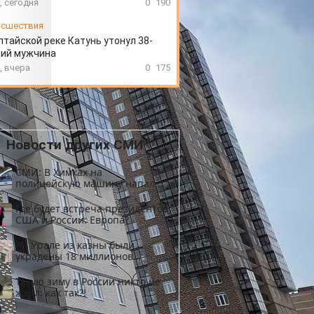
, сегодня
0
190
сшествия
лтайской реке Катунь утонул 38-
ний мужчина
, вчера
0
175
Новости других СМИ
СМИ: В Химках на
полицейскую машину напали
и подожгли.
Где будет встреча президентов
США и России: Европа?
На Урале из казны были
украдены 18 миллионов
рублей
Такую зиму в России никто не
ждал: как так?!