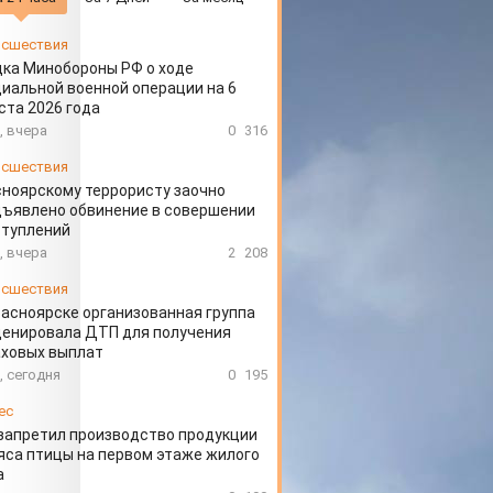
сшествия
ка Минобороны РФ о ходе
иальной военной операции на 6
ста 2026 года
, вчера
0
316
сшествия
ноярскому террористу заочно
ъявлено обвинение в совершении
ступлений
, вчера
2
208
сшествия
расноярске организованная группа
ценировала ДТП для получения
аховых выплат
, сегодня
0
195
ес
запретил производство продукции
яса птицы на первом этаже жилого
а