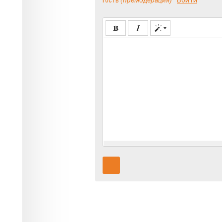
Гость
(премодерация)
Войти