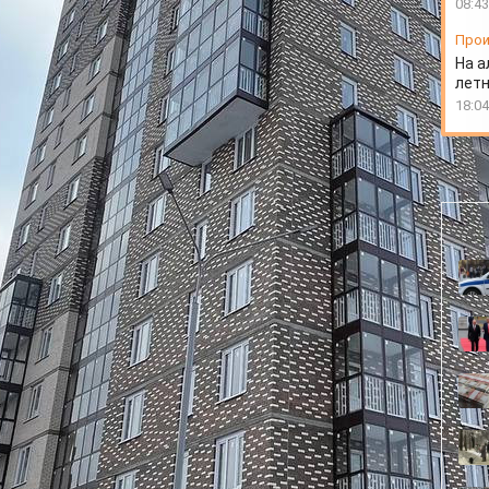
08:43
Прои
На а
лет
18:04
 ключи от квартир в доме на улице Норильской.
ести в эксплуатацию.
на года" (улица Норильская, 18в). 25-этажное здание
шлого года, однако сдача объекта затянулась.
и надзорным органам. О проблеме узнал и глава