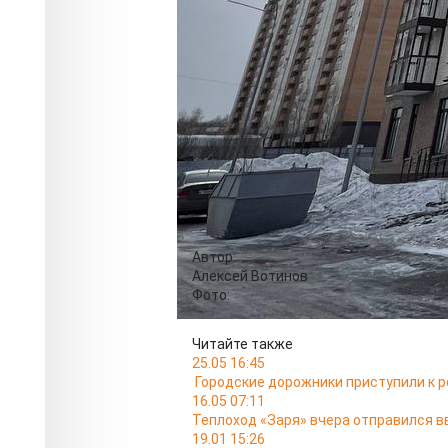
Красноярского края Михаил Котюков.
Губернатор рассказал в своём телегр
мэру Владиславу Логинову оперативн
сложности возникли из-за завода по
со стройкой, и дом попал в санитарн
собственница не уведомила об этом
"В итоге разобрались с этой бюро
обрадовать будущих жильцов дома
получено, и вы можете, наконец, 
Выдача ключей должна начаться на 
Автор:
Алексей Вотинов
Фото:
Читайте также
25.05 16:45
Городские дорожники приступили к р
16.05 07:11
Теплоход «Заря» вчера отправился в
19.01 15:26