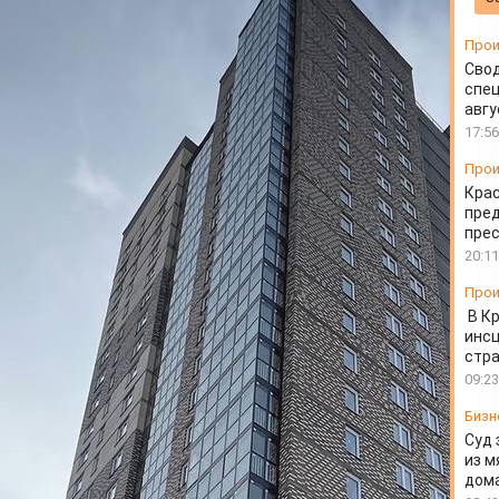
на Норильской
Прои
Свод
спец
авгу
17:56
Прои
Крас
пред
пре
20:11
Прои
В К
инс
стр
09:23
Бизн
Суд 
из м
дом