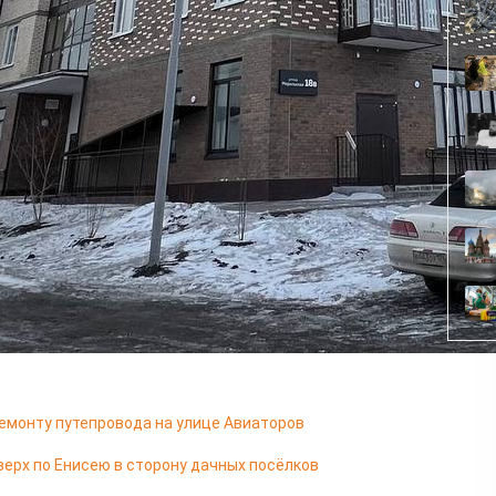
ам-канале, что поручил администрации города и лично
о разобраться с проблемой. Выяснилось, что
 производству бетона. Предприятие находилось рядом
о-защитную зону. Завод давно закрылся, но
 соответствующие службы.
кратией и привели всё в соответствие. Хочу
 на Норильской - разрешение на его ввод
переезжать в свои квартиры", - пишет Котюков.
следующей неделе.
емонту путепровода на улице Авиаторов
верх по Енисею в сторону дачных посёлков