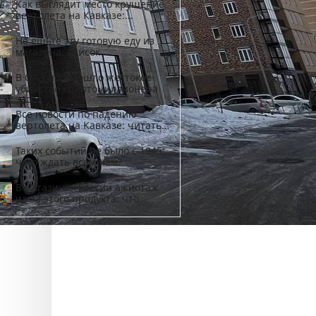
Как выглядит место крушение
вертолета на Кавказе:
смотреть
Не ешьте эту готовую еду из
магазина: список
В ОАЭ произошло жестокое
убийство криптомиллионера
Все новости по падению
вертолета на Кавказе: читать
здесь
Таких событий не было с 1945:
чего ждать всем нам?
В магазинах России ажиотаж
из-за этого продукта: что
купить?