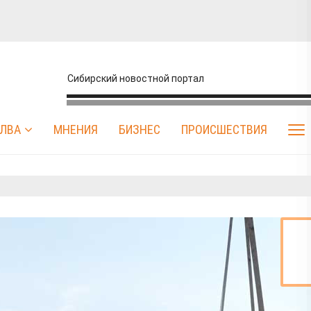
Сибирский новостной портал
ЛВА
МНЕНИЯ
БИЗНЕС
ПРОИСШЕСТВИЯ
Афиша
Бизнес
Власть
Дача
ЖКХ
Здоровье
до конца года к
ся 5 школ, закрытых
го состояния