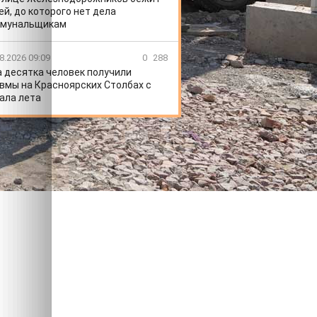
ей, до которого нет дела
ммунальщикам
8.2026 09:09
0
288
 десятка человек получили
вмы на Красноярских Столбах с
ала лета