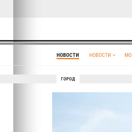
НОВОСТИ
НОВОСТИ
МО
ГОРОД
Авто-вело-мото
В Красноярске 
работе вернут
из-за аварийно