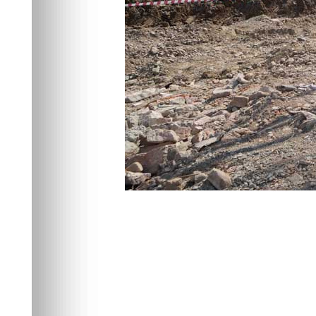
Фото:
admkrsk.ru