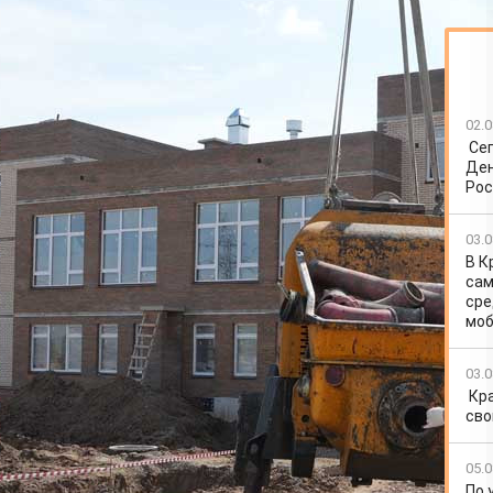
02.0
Се
Ден
Рос
03.0
В К
сам
сре
моб
03.0
Кр
сво
05.0
По 