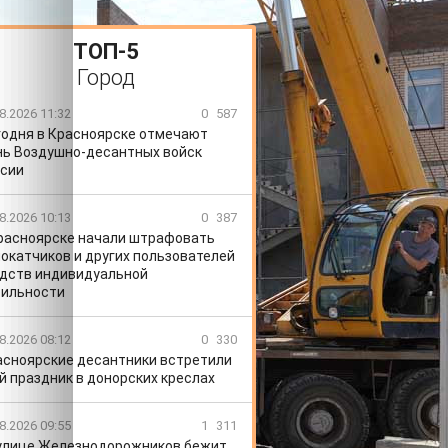
ТОП-5
Город
8.2026 11:32
0
587
годня в Красноярске отмечают
ь Воздушно-десантных войск
сии
8.2026 10:13
0
387
расноярске начали штрафовать
окатчиков и других пользователей
дств индивидуальной
ильности
8.2026 08:12
0
330
асноярские десантники встретили
й праздник в донорских креслах
8.2026 09:55
1
311
улице Железнодорожников бежит