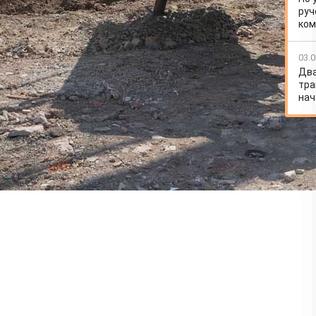
руч
ко
03.0
Два
тра
нач