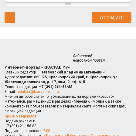
Сибирский
новостной портал
Интернет-портал «КРАСРАБ.РУ»
Главный редактор —
Павловский Владимир Евгеньевич.
Адрес редакции:
660075, Красноярский край, г. Красноярск, ул.
Железнодорожников, д. 17, пом. 9, оф. 615.
Телефон редакции:
+7 (391) 211-56-88
E-mail:
redaktor@krasrab.krsn.ru
Мнения авторов статей, опубликованных на портале «Красраб»,
материалов, размещённых в разделах «Мнения», «Молва», а также
комментариев пользователей к материалам сайта могут не совпадать
с позицией редакции.
Архив материалов
Подача рекламы:
+7 (391) 211-56-88
Подписка на новости:
RSS
«Красраб» в соцсетях:
«Телеграм»
,
«ВКонтакте»
,
«Одноклассники»