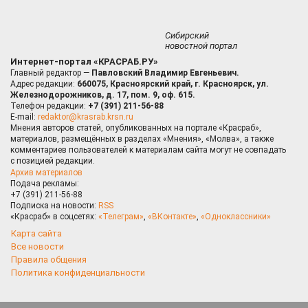
Сибирский
новостной портал
Интернет-портал «КРАСРАБ.РУ»
Главный редактор —
Павловский Владимир Евгеньевич.
Адрес редакции:
660075, Красноярский край, г. Красноярск, ул.
Железнодорожников, д. 17, пом. 9, оф. 615.
Телефон редакции:
+7 (391) 211-56-88
E-mail:
redaktor@krasrab.krsn.ru
Мнения авторов статей, опубликованных на портале «Красраб»,
материалов, размещённых в разделах «Мнения», «Молва», а также
комментариев пользователей к материалам сайта могут не совпадать
с позицией редакции.
Архив материалов
Подача рекламы:
+7 (391) 211-56-88
Подписка на новости:
RSS
«Красраб» в соцсетях:
«Телеграм»
,
«ВКонтакте»
,
«Одноклассники»
Карта сайта
Все новости
Правила общения
Политика конфиденциальности