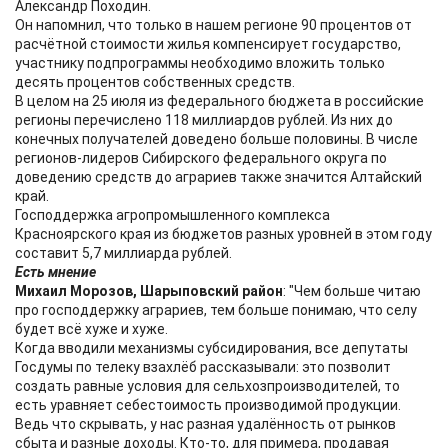
Александр Походин.
Он напомнил, что только в нашем регионе 90 процентов от
расчётной стоимости жилья компенсирует государство,
участнику подпрограммы необходимо вложить только
десять процентов собственных средств.
В целом на 25 июля из федерального бюджета в российские
регионы перечислено 118 миллиардов рублей. Из них до
конечных получателей доведено больше половины. В числе
регионов-лидеров Сибирского федерального округа по
доведению средств до аграриев также значится Алтайский
край.
Господдержка агропромышленного комплекса
Красноярского края из бюджетов разных уровней в этом году
составит 5,7 миллиарда рублей.
Есть мнение
Михаил Морозов, Шарыповский район
: "Чем больше читаю
про господдержку аграриев, тем больше понимаю, что селу
будет всё хуже и хуже.
Когда вводили механизмы субсидирования, все депутаты
Госдумы по телеку взахлёб рассказывали: это позволит
создать равные условия для сельхозпроизводителей, то
есть уравняет себестоимость производимой продукции.
Ведь что скрывать, у нас разная удалённость от рынков
сбыта и разные доходы. Кто-то, для примера, продавая