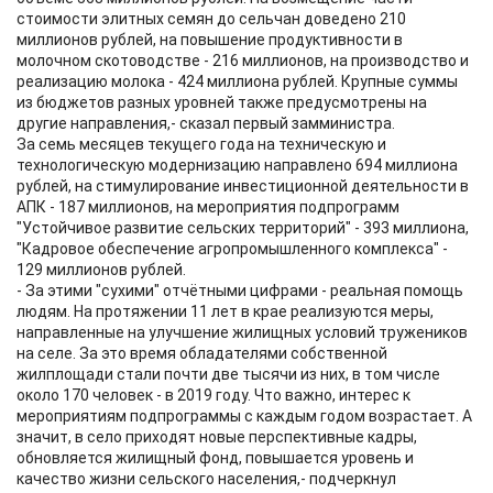
стоимости элитных семян до сельчан доведено 210
миллионов рублей, на повышение продуктивности в
молочном скотоводстве - 216 миллионов, на производство и
реализацию молока - 424 миллиона рублей. Крупные суммы
из бюджетов разных уровней также предусмотрены на
другие направления,- сказал первый замминистра.
За семь месяцев текущего года на техническую и
технологическую модернизацию направлено 694 миллиона
рублей, на стимулирование инвестиционной деятельности в
АПК - 187 миллионов, на мероприятия подпрограмм
"Устойчивое развитие сельских территорий" - 393 миллиона,
"Кадровое обеспечение агропромышленного комплекса" -
129 миллионов рублей.
- За этими "сухими" отчётными цифрами - реальная помощь
людям. На протяжении 11 лет в крае реализуются меры,
направленные на улучшение жилищных условий тружеников
на селе. За это время обладателями собственной
жилплощади стали почти две тысячи из них, в том числе
около 170 человек - в 2019 году. Что важно, интерес к
мероприятиям подпрограммы с каждым годом возрастает. А
значит, в село приходят новые перспективные кадры,
обновляется жилищный фонд, повышается уровень и
качество жизни сельского населения,- подчеркнул