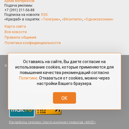
Архив материалов
Подача рекламы:
+7 (391) 211-56-88
Подписка на новости:
RSS
«Красраб» в соцсетях:
«Телеграм»
,
«ВКонтакте»
,
«Одноклассники»
Карта сайта
Все новости
Правила общения
Политика конфиденциальности
Оставаясь на сайте, Вы даете согласие на
Все права защищены. Любые материалы, размещённые на портале
использование cookies, которые применяются для
«Красраб.ру» сотрудниками редакции, нештатными авторами
повышения качества рекомендаций согласно
и читателями, являются объектами авторского права. Полное или
Политике
. Отказаться от cookies, можно через
частичное использование материалов, размещённых на портале
настройки Вашего браузера.
«Красраб.ру», допускается только с письменного согласия редакции
с указанием ссылки на источник. Все вопросы можно задать
по адресу
redaktor@krasrab.krsn.ru
.
OK
Разработка портала:
Центр интернет-проектов «МОЁ!»