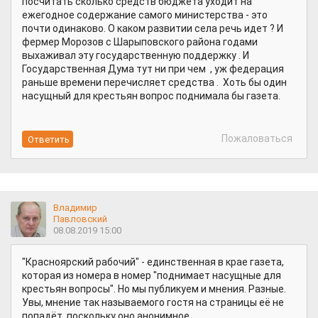
посчитать сколько средств бюджета уходит на
ежегодное содержание самого министерства - это
почти одинаково. О каком развитии села речь идет ? И
фермер Морозов с Шарыповского района годами
выхаживал эту государственную поддержку . И
Государственная Дума тут ни при чем , уж федерация
раньше времени перечисляет средства . Хоть бы один
насущный для крестьян вопрос поднимала бы газета.
Пожаловаться
Владимир
Павловский
08.08.2019 15:00
"Красноярский рабочий" - единственная в крае газета,
которая из номера в номер "поднимает насущные для
крестьян вопросы". Но мы публикуем и мнения. Разные.
Увы, мнение так называемого гостя на страницы её не
попадёт, поскольку оно анонимное.