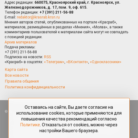
Адрес редакции:
660075, Красноярский край, г. Красноярск, ул.
Железнодорожников, д. 17, пом. 9, оф. 615.
Телефон редакции:
+7 (391) 211-56-88
E-mail:
redaktor@krasrab.krsn.ru
Мнения авторов статей, опубликованных на портале «Красраб»,
материалов, размещённых в разделах «Мнения», «Молва», а также
комментариев пользователей к материалам сайта могут не совпадать
с позицией редакции.
Архив материалов
Подача рекламы:
+7 (391) 211-56-88
Подписка на новости:
RSS
«Красраб» в соцсетях:
«Телеграм»
,
«ВКонтакте»
,
«Одноклассники»
Карта сайта
Все новости
Правила общения
Политика конфиденциальности
Оставаясь на сайте, Вы даете согласие на
Все права защищены. Любые материалы, размещённые на портале
использование cookies, которые применяются для
«Красраб.ру» сотрудниками редакции, нештатными авторами
повышения качества рекомендаций согласно
и читателями, являются объектами авторского права. Полное или
Политике
. Отказаться от cookies, можно через
частичное использование материалов, размещённых на портале
настройки Вашего браузера.
«Красраб.ру», допускается только с письменного согласия редакции
с указанием ссылки на источник. Все вопросы можно задать