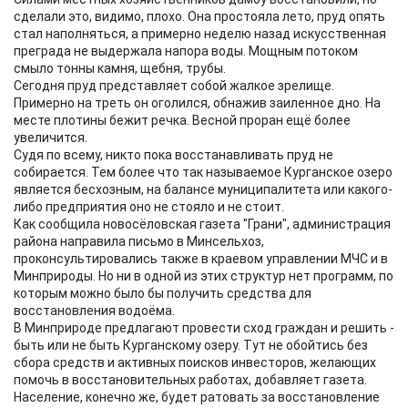
сделали это, видимо, плохо. Она простояла лето, пруд опять
стал наполняться, а примерно неделю назад искусственная
преграда не выдержала напора воды. Мощным потоком
смыло тонны камня, щебня, трубы.
Сегодня пруд представляет собой жалкое зрелище.
Примерно на треть он оголился, обнажив заиленное дно. На
месте плотины бежит речка. Весной проран ещё более
увеличится.
Судя по всему, никто пока восстанавливать пруд не
собирается. Тем более что так называемое Курганское озеро
является бесхозным, на балансе муниципалитета или какого-
либо предприятия оно не стояло и не стоит.
Как сообщила новосёловская газета "Грани", администрация
района направила письмо в Минсельхоз,
проконсультировались также в краевом управлении МЧС и в
Минприроды. Но ни в одной из этих структур нет программ, по
которым можно было бы получить средства для
восстановления водоёма.
В Минприроде предлагают провести сход граждан и решить -
быть или не быть Курганскому озеру. Тут не обойтись без
сбора средств и активных поисков инвесторов, желающих
помочь в восстановительных работах, добавляет газета.
Население, конечно же, будет ратовать за восстановление