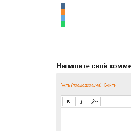
Напишите свой комм
Гость
(премодерация)
Войти