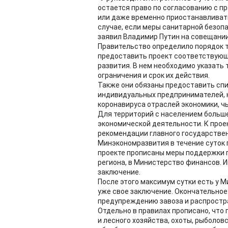
остается право по согласованию с 
или даже временно приостанавливать
случае, если меры санитарной безопа
заявил Владимир Путин на совещании
Правительство определило порядок т
предоставить проект соответствующ
развития. В нем необходимо указать 
ограничения и срок их действия.
Также они обязаны предоставить спи
индивидуальных предпринимателей, 
коронавируса отраслей экономики, ч
Для территорий с населением больше
экономической деятельности. К прое
рекомендации главного государствен
Минэкономразвития в течение суток 
проекте прописаны меры поддержки 
региона, в Министерство финансов. 
заключение.
После этого максимум сутки есть у 
уже свое заключение. Окончательное
предупреждению завоза и распростр
Отдельно в правилах прописано, что
и лесного хозяйства, охоты, рыболов