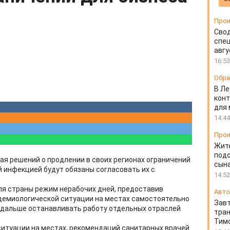
Прои
Свод
спец
авгу
16:53
Обра
В Ле
конт
для
14:44
Прои
Жит
подо
ая решений о продлении в своих регионах ограничений
сын
й инфекцией будут обязаны согласовать их с
14:52
ля страны режим нерабочих дней, предоставив
Авто
демиологической ситуации на местах самостоятельно
Завт
 дальше останавливать работу отдельных отраслей
тран
Тимо
 ситуации на местах, рекомендаций санитарных врачей