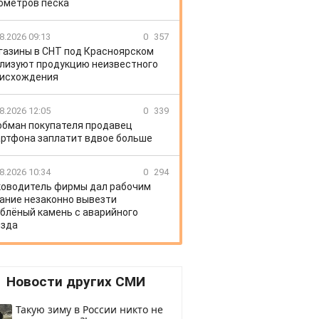
ометров песка
8.2026 09:13
0
357
газины в СНТ под Красноярском
лизуют продукцию неизвестного
исхождения
8.2026 12:05
0
339
обман покупателя продавец
ртфона заплатит вдвое больше
8.2026 10:34
0
294
ководитель фирмы дал рабочим
ание незаконно вывезти
блёный камень с аварийного
зда
Новости других СМИ
Такую зиму в России никто не