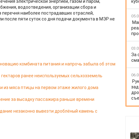
чения электрической энергией, газом и паром,
куб
бжения, водоотведения, организации сбора и
из перечня наиболее пострадавших отраслей,
05.0
и после пяти суток со дня подачи документа в МЭР не
Ма
реа
про
03.0
За 
сма
новацию комбината питания и напрочь забыла об этом
06.0
чи гектаров ранее неиспользуемых сельхозземель
Ру
зад
и из мяса птицы на первом этаже жилого дома
дро
съе
ение за высадку пассажира раньше времени
дание незаконно вывезти дроблёный камень с