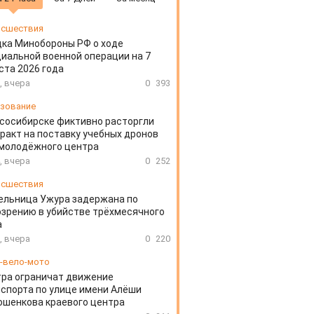
сшествия
ка Минобороны РФ о ходе
иальной военной операции на 7
ста 2026 года
, вчера
0
393
зование
сосибирске фиктивно расторгли
ракт на поставку учебных дронов
 молодёжного центра
, вчера
0
252
сшествия
ельница Ужура задержана по
зрению в убийстве трёхмесячного
а
, вчера
0
220
-вело-мото
ра ограничат движение
спорта по улице имени Алёши
шенкова краевого центра