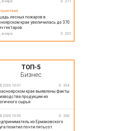
, вчера
0
211
сшествия
щадь лесных пожаров в
ноярском крае увеличилась до 370
ч гектаров
, вчера
0
201
ТОП-5
Бизнес
8.2026 10:01
0
364
расноярском крае выявлены факты
изводства продукции из
огичного сырья
8.2026 10:05
0
360
едприниматель из Ермаковского
уга похитил почти пятьсот