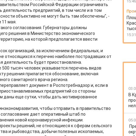
15:46
правительством Российской Федерации ограничивать
 деятельность предприятий, в том числе и в том
Прои
сности объективно не могут быть там обеспечены", -
Пло
 11 мая.
Крас
акого согласования. Губернаторы должны
тыся
его решения в Министерство экономического
15:31
территорию, на которой предполагается ввести
сок организаций, за исключением федеральных, и
не относящихся к перечню наиболее пострадавших от
ья деятельность будет приостановлена.
 500 тысяч человек указывается перечень видов
кту решения прилагается обоснование, включая
ного санитарного врача региона.
переправляет документ в Роспотребнадзор и, если в
03.0
приостанавливаемых предприятий со стороны
В К
Им даны еще сутки, чтобы дать мотивированное
про
нел
Минэкономразвития, чтобы отправить в правительство
 согласование дает оперативный штаб по
анения новой коронавирусной инфекции.
05.0
 проекты решений, не относящиеся к сферам сельского
Пр
ства и рыбоводства, добычи полезных ископаемых,
окр