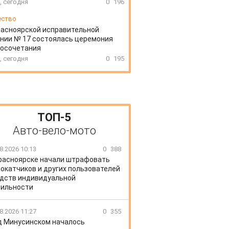
, сегодня
0
196
ество
расноярской исправительной
нии № 17 состоялась церемония
косочетания
, сегодня
0
195
ТОП-5
Авто-вело-мото
8.2026 10:13
0
388
расноярске начали штрафовать
окатчиков и других пользователей
дств индивидуальной
ильности
8.2026 11:27
0
355
д Минусинском началось