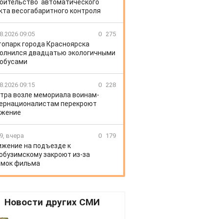
оительство автоматического
кта весогабаритного контроля
8.2026 09:05
0
275
топарк города Красноярска
олнился двадцатью экологичными
обусами
8.2026 09:15
0
228
тра возле мемориала воинам-
ернационалистам перекроют
ижение
9, вчера
0
179
жение на подъезде к
обузимскому закроют из-за
мок фильма
Новости других СМИ