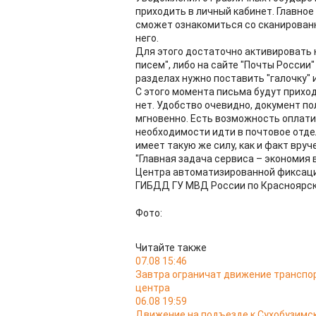
приходить в личный кабинет. Главное 
сможет ознакомиться со сканированн
него.
Для этого достаточно активировать н
писем", либо на сайте "Почты России
разделах нужно поставить "галочку" 
С этого момента письма будут приход
нет. Удобство очевидно, документ п
мгновенно. Есть возможность оплатит
необходимости идти в почтовое отде
имеет такую же силу, как и факт вру
"Главная задача сервиса – экономия 
Центра автоматизированной фиксац
ГИБДД ГУ МВД России по Красноярск
Фото:
Читайте также
07.08 15:46
Завтра ограничат движение транспо
центра
06.08 19:59
Движение на подъезде к Сухобузимс