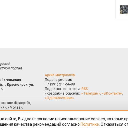
ирский
стной портал
Архив материалов
Подача рекламы:
 Евгеньевич.
+7 (391) 211-56-88
, г. Красноярск, ул.
Подписка на новости:
RSS
15.
«Красраб» в соцсетях:
«Телеграм»
,
«ВКонтакте»
,
«Одноклассники»
портале «Красраб»,
ия», «Молва»,
риалам сайта могут
на сайте, Вы даете согласие на использование cookies, которые 
ышения качества рекомендаций согласно
Политике
. Отказаться от