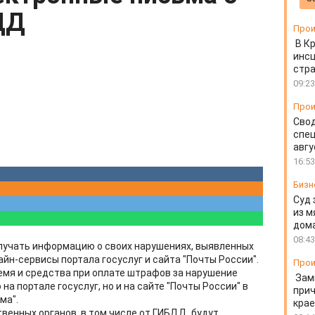
ДД
Прои
В К
инс
стр
09:23
Прои
Свод
спец
авгу
16:53
Бизн
Суд 
из м
дом
08:43
лучать информацию о своих нарушениях, выявленных
йн-сервисы портала госуслуг и сайта "Почты России".
Прои
емя и средства при оплате штрафов за нарушение
Зам
а портале госуслуг, но и на сайте "Почты России" в
прич
ма".
крае
венных органов, в том числе от ГИБДД, будут