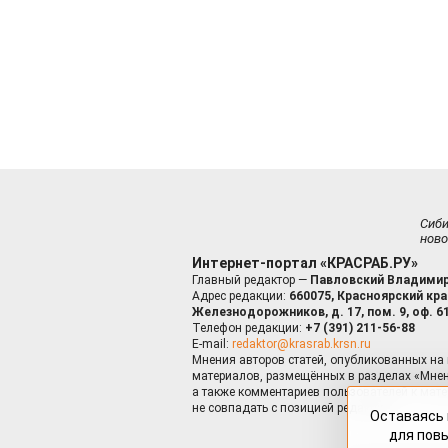
Сиб
ново
Интернет-портал «КРАСРАБ.РУ»
Главный редактор —
Павловский Владимир
Адрес редакции:
660075, Красноярский край
Железнодорожников, д. 17, пом. 9, оф. 6
Телефон редакции:
+7 (391) 211-56-88
E-mail:
redaktor@krasrab.krsn.ru
Мнения авторов статей, опубликованных на 
материалов, размещённых в разделах «Мнен
а также комментариев пользователей к мате
не совпадать с позицией редакции.
Оставаясь 
для пов