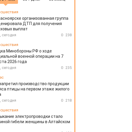
сшествия
расноярске организованная группа
ценировала ДТП для получения
аховых выплат
, сегодня
0
238
сшествия
ка Минобороны РФ о ходе
иальной военной операции на 7
ста 2026 года
, сегодня
0
235
ес
запретил производство продукции
яса птицы на первом этаже жилого
а
, сегодня
0
218
сшествия
ыкание электропроводки стало
иной гибели женщины в Алтайском