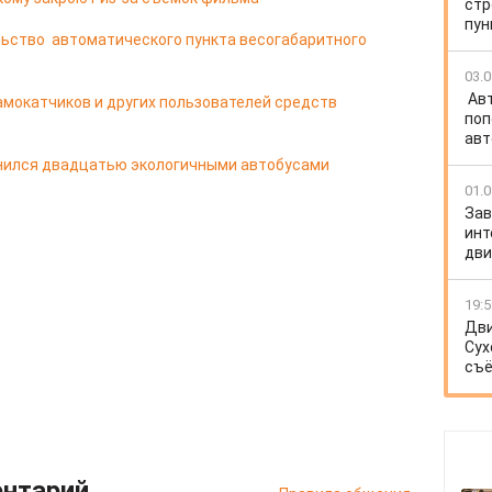
стр
пун
ьство автоматического пункта весогабаритного
03.0
Ав
мокатчиков и других пользователей средств
поп
авт
лнился двадцатью экологичными автобусами
01.0
Зав
инт
дв
19:5
Дви
Сух
съё
ентарий