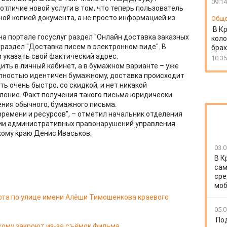
09:14
отличие новой услуги в том, что теперь пользователь
ой копией документа, а не просто информацией из
Общ
В К
а портале госуслуг раздел "Онлайн доставка заказных
коло
" раздел "Доставка писем в электронном виде". В
бра
и указать свой фактический адрес.
10:35
ить в личный кабинет, а в бумажном варианте – уже
олностью идентичен бумажному, доставка происходит
ь очень быстро, со скидкой, и нет никакой
ление. Факт получения такого письма юридически
чения обычного, бумажного письма.
времени и ресурсов", – отметил начальник отделения
ии административных правонарушений управления
ому краю Денис Иваськов.
03.0
В К
сам
сре
моб
рта по улице имени Алёши Тимошенкова краевого
05.0
По
кому закроют из-за съёмок фильма