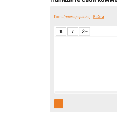
Гость
(премодерация)
Войти