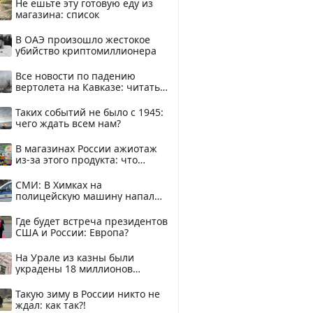
Не ешьте эту готовую еду из
магазина: список
В ОАЭ произошло жестокое
убийство криптомиллионера
Все новости по падению
вертолета на Кавказе: читать
здесь
Таких событий не было с 1945:
чего ждать всем нам?
В магазинах России ажиотаж
из-за этого продукта: что
купить?
СМИ: В Химках на
полицейскую машину напали
и подожгли.
Где будет встреча президентов
США и России: Европа?
На Урале из казны были
украдены 18 миллионов
рублей
Такую зиму в России никто не
ждал: как так?!