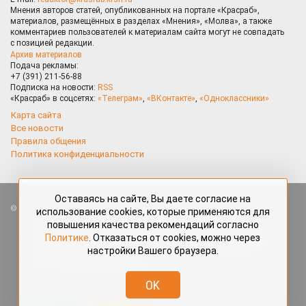
Мнения авторов статей, опубликованных на портале «Красраб»,
материалов, размещённых в разделах «Мнения», «Молва», а также
комментариев пользователей к материалам сайта могут не совпадать
с позицией редакции.
Архив материалов
Подача рекламы:
+7 (391) 211-56-88
Подписка на новости:
RSS
«Красраб» в соцсетях:
«Телеграм»
,
«ВКонтакте»
,
«Одноклассники»
Карта сайта
Все новости
Правила общения
Политика конфиденциальности
Оставаясь на сайте, Вы даете согласие на
Все права защищены. Любые материалы, размещённые на портале
использование cookies, которые применяются для
«Красраб.ру» сотрудниками редакции, нештатными авторами
повышения качества рекомендаций согласно
и читателями, являются объектами авторского права. Полное или
Политике
. Отказаться от cookies, можно через
частичное использование материалов, размещённых на портале
настройки Вашего браузера.
«Красраб.ру», допускается только с письменного согласия редакции
с указанием ссылки на источник. Все вопросы можно задать
по адресу
redaktor@krasrab.krsn.ru
.
OK