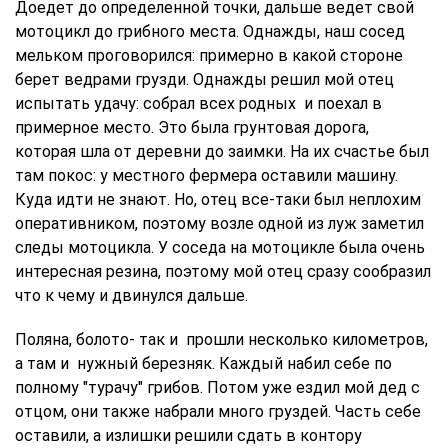
Доедет до определенной точки, дальше ведет свой
мотоцикл до грибного места. Однажды, наш сосед
мельком проговорился: примерно в какой стороне
берет ведрами грузди. Однажды решил мой отец
испытать удачу: собрал всех родных и поехал в
примерное место. Это была грунтовая дорога,
которая шла от деревни до заимки. На их счастье был
там покос: у местного фермера оставили машину.
Куда идти не знают. Но, отец все-таки был неплохим
оперативником, поэтому возле одной из луж заметил
следы мотоцикла. У соседа на мотоцикле была очень
интересная резина, поэтому мой отец сразу сообразил
что к чему и двинулся дальше.
Поляна, болото- так и прошли несколько километров,
а там и нужный березняк. Каждый набил себе по
полному "турачу" грибов. Потом уже ездил мой дед с
отцом, они также набрали много груздей. Часть себе
оставили, а излишки решили сдать в контору