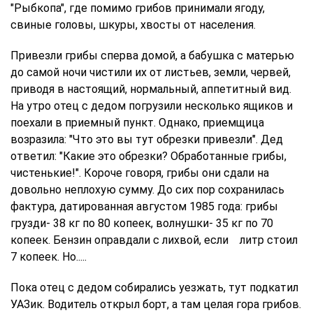
"Рыбкопа", где помимо грибов принимали ягоду,
свиные головы, шкуры, хвосты от населения.
Привезли грибы сперва домой, а бабушка с матерью
до самой ночи чистили их от листьев, земли, червей,
приводя в настоящий, нормальный, аппетитный вид.
На утро отец с дедом погрузили несколько ящиков и
поехали в приемный пункт. Однако, приемщица
возразила: "Что это вы тут обрезки привезли". Дед
ответил: "Какие это обрезки? Обработанные грибы,
чистенькие!". Короче говоря, грибы они сдали на
довольно неплохую сумму. До сих пор сохранилась
фактура, датированная августом 1985 года: грибы
грузди- 38 кг по 80 копеек, волнушки- 35 кг по 70
копеек. Бензин оправдали с лихвой, если литр стоил
7 копеек. Но.....
Пока отец с дедом собирались уезжать, тут подкатил
УАЗик. Водитель открыл борт, а там целая гора грибов.