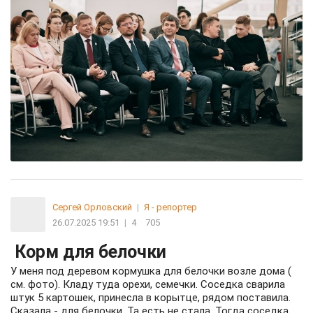
Сергей Орловский
|
Я - репортер
26.07.2025 19:51
|
4
705
Корм для белочки
У меня под деревом кормушка для белочки возле дома (
см. фото). Кладу туда орехи, семечки. Соседка сварила
штук 5 картошек, принесла в корытце, рядом поставила.
Сказала - для белочки. Та есть не стала. Тогда соседка