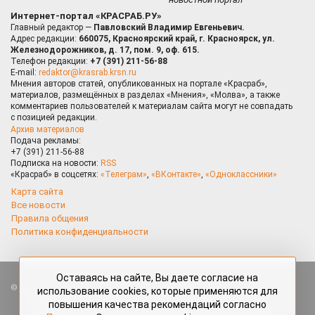
Интернет-портал «КРАСРАБ.РУ»
Главный редактор —
Павловский Владимир Евгеньевич.
Адрес редакции:
660075, Красноярский край, г. Красноярск, ул.
Железнодорожников, д. 17, пом. 9, оф. 615.
Телефон редакции:
+7 (391) 211-56-88
E-mail:
redaktor@krasrab.krsn.ru
Мнения авторов статей, опубликованных на портале «Красраб»,
материалов, размещённых в разделах «Мнения», «Молва», а также
комментариев пользователей к материалам сайта могут не совпадать
с позицией редакции.
Архив материалов
Подача рекламы:
+7 (391) 211-56-88
Подписка на новости:
RSS
«Красраб» в соцсетях:
«Телеграм»
,
«ВКонтакте»
,
«Одноклассники»
Карта сайта
Все новости
Правила общения
Политика конфиденциальности
Оставаясь на сайте, Вы даете согласие на
Все права защищены. Любые материалы, размещённые на портале
использование cookies, которые применяются для
«Красраб.ру» сотрудниками редакции, нештатными авторами
повышения качества рекомендаций согласно
и читателями, являются объектами авторского права. Полное или