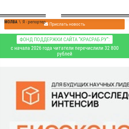
МОЛВА
\
Я - репортер
Прислать новость
ФОНД ПОДДЕРЖКИ САЙТА "КРАСРАБ.РУ":
с начала 2026 года читатели перечислили 32 800
рублей
id1067687115
|
Я - репортер
10.10.2025 17:11
|
0
499
1
Красноярск объединит
молодых учёных со всей
России: стартует неделя
биотехнологического