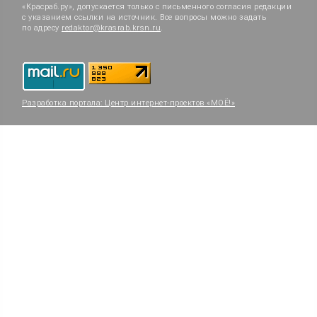
«Красраб.ру», допускается только с письменного согласия редакции
с указанием ссылки на источник. Все вопросы можно задать
по адресу
redaktor@krasrab.krsn.ru
.
Разработка портала:
Центр интернет-проектов «МОЁ!»