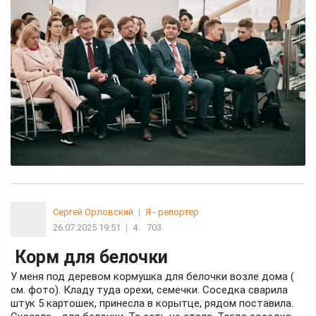
Сергей Орловский
|
Я - репортер
26.07.2025 19:51
|
4
703
Корм для белочки
У меня под деревом кормушка для белочки возле дома (
см. фото). Кладу туда орехи, семечки. Соседка сварила
штук 5 картошек, принесла в корытце, рядом поставила.