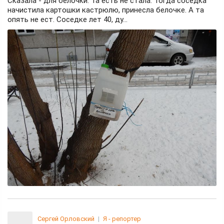
Сказала - для белочки. Та есть не стала. Тогда соседка
начистила картошки кастрюлю, принесла белочке. А та
опять не ест. Соседке лет 40, ду...
Сергей Орловский
|
Я - репортер