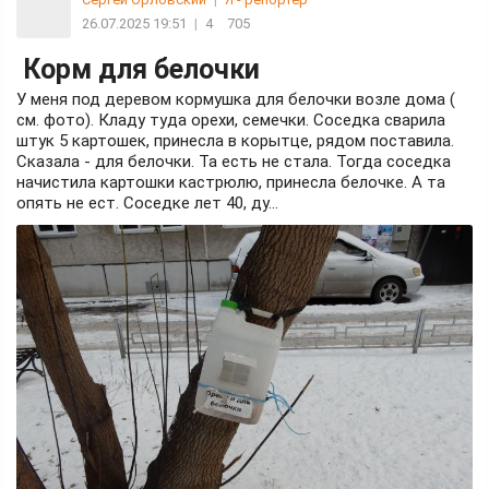
26.07.2025 19:51
|
4
705
Корм для белочки
У меня под деревом кормушка для белочки возле дома (
см. фото). Кладу туда орехи, семечки. Соседка сварила
штук 5 картошек, принесла в корытце, рядом поставила.
Сказала - для белочки. Та есть не стала. Тогда соседка
начистила картошки кастрюлю, принесла белочке. А та
опять не ест. Соседке лет 40, ду...