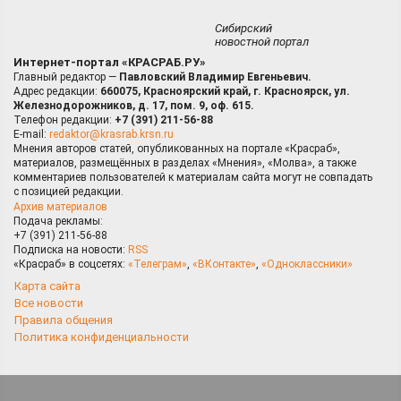
Сибирский
новостной портал
Интернет-портал «КРАСРАБ.РУ»
Главный редактор —
Павловский Владимир Евгеньевич.
Адрес редакции:
660075, Красноярский край, г. Красноярск, ул.
Железнодорожников, д. 17, пом. 9, оф. 615.
Телефон редакции:
+7 (391) 211-56-88
E-mail:
redaktor@krasrab.krsn.ru
Мнения авторов статей, опубликованных на портале «Красраб»,
материалов, размещённых в разделах «Мнения», «Молва», а также
комментариев пользователей к материалам сайта могут не совпадать
с позицией редакции.
Архив материалов
Подача рекламы:
+7 (391) 211-56-88
Подписка на новости:
RSS
«Красраб» в соцсетях:
«Телеграм»
,
«ВКонтакте»
,
«Одноклассники»
Карта сайта
Все новости
Правила общения
Политика конфиденциальности