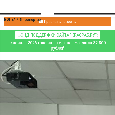
МОЛВА
\
Я - репортер
Прислать новость
ФОНД ПОДДЕРЖКИ САЙТА "КРАСРАБ.РУ":
с начала 2026 года читатели перечислили 32 800
рублей
Сергей Орловский
|
Я - репортер
29.05.2025 14:45
|
0
663
Хорошо защитились
специалисты по охране
труда