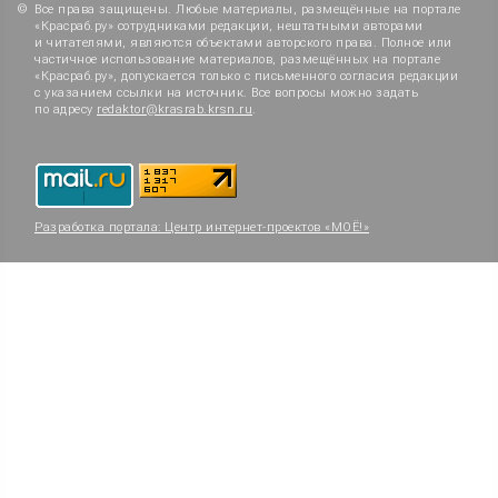
Все права защищены. Любые материалы, размещённые на портале
«Красраб.ру» сотрудниками редакции, нештатными авторами
и читателями, являются объектами авторского права. Полное или
частичное использование материалов, размещённых на портале
«Красраб.ру», допускается только с письменного согласия редакции
с указанием ссылки на источник. Все вопросы можно задать
по адресу
redaktor@krasrab.krsn.ru
.
Разработка портала:
Центр интернет-проектов «МОЁ!»