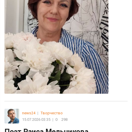
news24
|
Творчество
15.07.2026 03:35
|
0
298
Поэт Раиса Мельникова