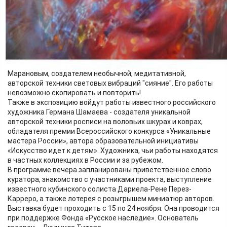
увлекающий своей неординарностью сюрреализм,
символическая и эзотерическая живопись, потрясающий
своим четким исполнением гиперреализм, стильные и
изысканные лампы Тиффани.
Среди участников представят свои картины ученики школы
искусства световых вибраций "Жить в сиянии" во главе с ее
основателем художником-космистом Александром
Марановым, создателем необычной, медитативной,
авторской техники световых вибраций "сияние". Его работы
невозможно скопировать и повторить!
Также в экспозицию войдут работы известного российского
художника Германа Шамаева - создателя уникальной
авторской техники росписи на воловьих шкурах и коврах,
обладателя премии Всероссийского конкурса «Уникальные
мастера России», автора образовательной инициативы
«Искусство идет к детям». Художника, чьи работы находятся
в частных коллекциях в России и за рубежом.
В программе вечера запланированы приветственное слово
куратора, знакомство с участниками проекта, выступление
известного кубинского солиста Дариела-Рене Перез-
Карреро, а также лотерея с розыгрышем миниатюр авторов.
Выставка будет проходить с 15 по 24 ноября. Она проводится
при поддержке Фонда «Русское наследие». Основатель