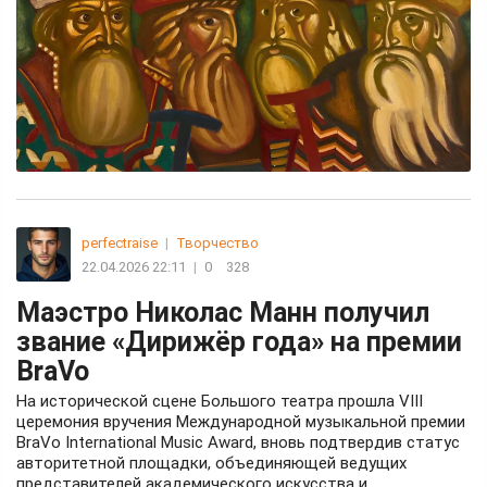
perfectraise
|
Творчество
22.04.2026 22:11
|
0
328
Маэстро Николас Манн получил
звание «Дирижёр года» на премии
BraVo
На исторической сцене Большого театра прошла VIII
церемония вручения Международной музыкальной премии
BraVo International Music Award, вновь подтвердив статус
авторитетной площадки, объединяющей ведущих
представителей академического искусства и