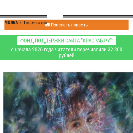
МОЛВА
\
Творчество
Прислать новость
ФОНД ПОДДЕРЖКИ САЙТА "КРАСРАБ.РУ":
с начала 2026 года читатели перечислили 32 800
рублей
Валерия
|
Творчество
06.11.2025 00:33
|
0
454
Исследуем тишину на
выставке «Слушай
беззвучие»