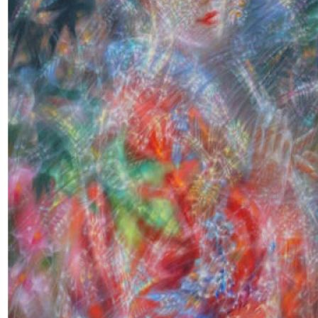
15 ноября в 17:00 в Столичной галерее художников,
расположенной на Ленинградском проспекте, 24, состоится
открытие выставки современного искусства «Слушай
беззвучие». В условиях современного мира, переполненного
информационным шумом, можно остановиться и услышать
внутренний голос, находящийся в глубине души.
На выставке будет представлено около ста работ сорока
московских и питерских художников, работающих в разных
жанрах и техниках. Яркая мозаика, нежные пейзажи,
воздушная акварель, милая и забавная анималистика,