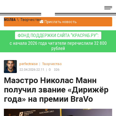
МОЛВА
\
Творчество
Прислать новость
ФОНД ПОДДЕРЖКИ САЙТА "КРАСРАБ.РУ":
с начала 2026 года читатели перечислили 32 800
рублей
perfectraise
|
Творчество
22.04.2026 22:11
|
0
326
Маэстро Николас Манн
получил звание «Дирижёр
года» на премии BraVo