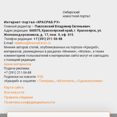
Сибирский
новостной портал
Интернет-портал «КРАСРАБ.РУ»
Главный редактор —
Павловский Владимир Евгеньевич.
Адрес редакции:
660075, Красноярский край, г. Красноярск, ул.
Железнодорожников, д. 17, пом. 9, оф. 615.
Телефон редакции:
+7 (391) 211-56-88
E-mail:
redaktor@krasrab.krsn.ru
Мнения авторов статей, опубликованных на портале «Красраб»,
материалов, размещённых в разделах «Мнения», «Молва», а также
комментариев пользователей к материалам сайта могут не совпадать
с позицией редакции.
Архив материалов
Подача рекламы:
+7 (391) 211-56-88
Подписка на новости:
RSS
«Красраб» в соцсетях:
«Телеграм»
,
«ВКонтакте»
,
«Одноклассники»
Карта сайта
Все новости
Правила общения
Политика конфиденциальности