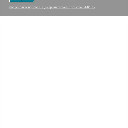
Разработка портала:
Центр интернет-проектов «МОЁ!»