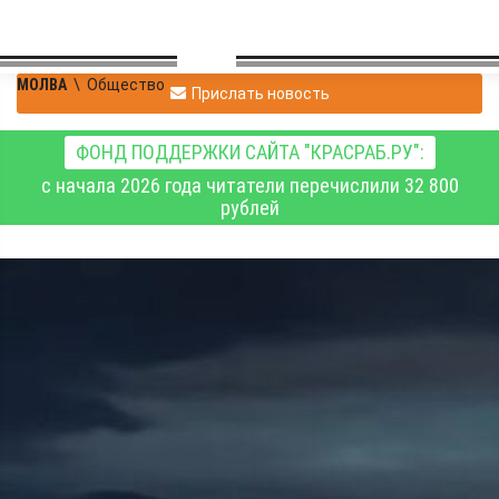
МОЛВА
\
Общество
Прислать новость
ФОНД ПОДДЕРЖКИ САЙТА "КРАСРАБ.РУ":
с начала 2026 года читатели перечислили 32 800
рублей
id314306805
|
Общество
19.05.2026 16:48
|
0
555
«Три дня я не мог спать»:
жители Туапсе рассказали
RTVI, как пережили атаки
БПЛА