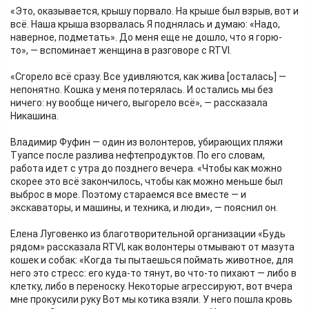
«Это, оказывается, крышу порвало. На крыше был взрыв, вот и
всё. Наша крыша взорвалась Я поднялась и думаю: «Надо,
наверное, подметать». До меня еще не дошло, что я горю-
то», — вспоминает женщина в разговоре с RTVI.
«Сгорело всё сразу. Все удивляются, как жива [осталась] —
непонятно. Кошка у меня потерялась. И остались мы без
ничего: ну вообще ничего, выгорело всё», — рассказала
Никашина.
Владимир Фуфин — один из волонтеров, убирающих пляжи
Туапсе после разлива нефтепродуктов. По его словам,
работа идет с утра до позднего вечера. «Чтобы как можно
скорее это всё закончилось, чтобы как можно меньше был
выброс в море. Поэтому стараемся все вместе — и
экскаваторы, и машины, и техника, и люди», — пояснил он.
Елена Луговенко из благотворительной организации «Будь
рядом» рассказала RTVI, как волонтеры отмывают от мазута
кошек и собак: «Когда ты пытаешься поймать животное, для
него это стресс: его куда-то тянут, во что-то пихают — либо в
клетку, либо в переноску. Некоторые агрессируют, вот вчера
мне прокусили руку Вот мы котика взяли. У него пошла кровь