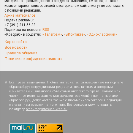
материалов, размещённых в разделах «Мнения», «Молва», а также
комментариев пользователей к материалам сайта могут не совпадать
с позицией редакции.
Архив материалов
Подача рекламы:
+7 (391) 211-56-88
Подписка на новости:
RSS
«Красраб» в соцсетях:
«Телеграм»
,
«ВКонтакте»
,
«Одноклассники»
Карта сайта
Все новости
Правила общения
Политика конфиденциальности
Все права защищены. Любые материалы, размещённые на портале
«Красраб.ру» сотрудниками редакции, нештатными авторами
и читателями, являются объектами авторского права. Полное или
частичное использование материалов, размещённых на портале
«Красраб.ру», допускается только с письменного согласия редакции
с указанием ссылки на источник. Все вопросы можно задать
по адресу
redaktor@krasrab.krsn.ru
.