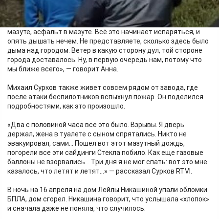
НПЗ.
«Если посмотреть на крыши, они все в мазуте. Листья в
мазуте, асфальт в мазуте. Всё это начинает испаряться, и
опять дышать нечем. Не представляете, сколько здесь было
дыма над городом. Ветер в какую сторону дул, той стороне
города доставалось. Ну, в первую очередь нам, потому что
мы ближе всего», — говорит Анна.
Михаил Сурков также живет совсем рядом от завода, где
после атаки беспилотников вспыхнул пожар. Он поделился
подробностями, как это произошло.
«Два с половиной часа всё это было. Взрывы. Я дверь
держал, жена в туалете с сыном спрятались. Никто не
эвакуировал, сами… Пошел вот этот мазутный дождь,
погорели все эти сайдинги Стекла побило. Как еще газовые
баллоны не взорвались… Три дня я не мог спать: вот это мне
казалось, что летят и летят…» — рассказал Сурков RTVI.
В ночь на 16 апреля на дом Лейлы Никашиной упали обломки
БПЛА, дом сгорел. Никашина говорит, что услышала «хлопок»
и сначала даже не поняла, что случилось.