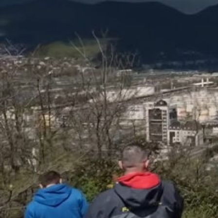
В апреле-мае город Туапсе пережил четыре атаки
беспилотников. Пострадали морской порт и
нефтеперерабатывающий завод (НПЗ), на котором вспыхнул
пожар. Произошел разлив нефтепродуктов. Два человека
официально признаны погибшими, десятки были
эвакуированы. Жители Туапсе рассказали RTVI о том, что
происходило в городе в эти недели. Смотрите специальный
репортаж Алексея Казанникова «Черное» море».
Анна Бережковская живет на улице Кошкина — ближайшей к