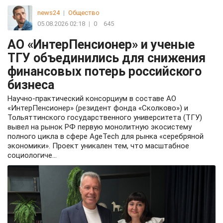
news24
|
Общество
05.08.2026 02:18
|
0
645
АО «ИнтерПенсионер» и ученые
ТГУ объединились для снижения
финансовых потерь российского
бизнеса
Научно-практический консорциум в составе АО
«ИнтерПенсионер» (резидент фонда «Сколково») и
Тольяттинского государственного университета (ТГУ)
вывел на рынок РФ первую монолитную экосистему
полного цикла в сфере AgeTech для рынка «серебряной
экономики». Проект уникален тем, что масштабное
социологиче...