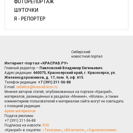
ФОТОРЕПОРТАЖ
ШУТОЧКИ
Я - РЕПОРТЕР
Сибирский
новостной портал
Интернет-портал «КРАСРАБ.РУ»
Главный редактор —
Павловский Владимир Евгеньевич.
Адрес редакции:
660075, Красноярский край, г. Красноярск, ул.
Железнодорожников, д. 17, пом. 9, оф. 615.
Телефон редакции:
+7 (391) 211-56-88
E-mail:
redaktor@krasrab.krsn.ru
Мнения авторов статей, опубликованных на портале «Красраб»,
материалов, размещённых в разделах «Мнения», «Молва», а также
комментариев пользователей к материалам сайта могут не совпадать
с позицией редакции.
Архив материалов
Подача рекламы:
+7 (391) 211-56-88
Подписка на новости:
RSS
«Красраб» в соцсетях:
«Телеграм»
,
«ВКонтакте»
,
«Одноклассники»