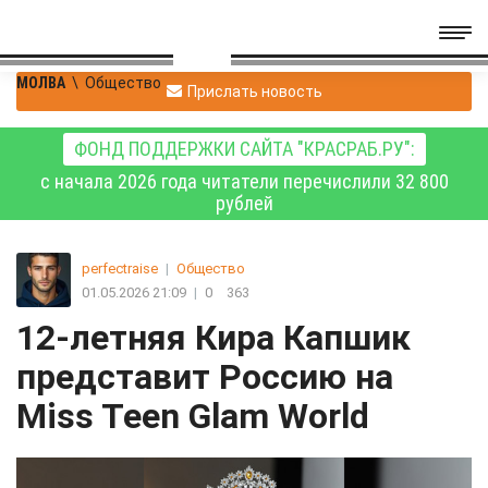
МОЛВА
\
Общество
Прислать новость
ФОНД ПОДДЕРЖКИ САЙТА "КРАСРАБ.РУ":
с начала 2026 года читатели перечислили 32 800
рублей
perfectraise
|
Общество
01.05.2026 21:09
|
0
363
12-летняя Кира Капшик
представит Россию на
Miss Teen Glam World