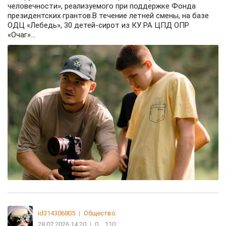
человечности», реализуемого при поддержке Фонда
президентских грантов.В течение летней смены, на базе
ОДЦ «Лебедь», 30 детей-сирот из КУ РА ЦПД ОПР
«Очаг»...
id314306805
|
Общество
28.07.2026 14:20
|
0
110