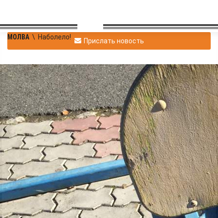
МОЛВА
\
Наболело!
Прислать новость
Владимир
|
Наболело!
Павловский
10.10.2018 20:22
|
3
3486
Татышев парк - гордость
или серость?