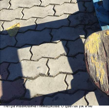
"Остров Татышев — место, которое любят
красноярцы всех возрастов", - читаю на сайте
http://tatyshev.ru/.
Я тоже прогулялся по острову с внуком. Поверьте, не
впечатлило.
Самое красивые места, на мой взгляд, у воды. Но
спуски к протоке не оборудованы. Во всяком случае, я
их не увидел. Представляю, что творится здесь после
дождя.
Растительность запущенная, разве что траву летом
косили - это заметно. Но в целом озеленители, как
мне показалось, активно не работали здесь со времён
Петра Ивановича Пимашкова. О цветах уж и не