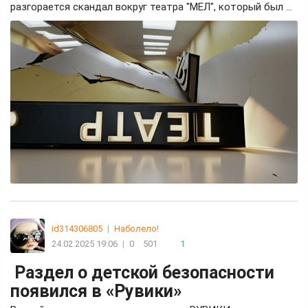
разгорается скандал вокруг театра "МЕЛ", который был ...
id314306805
|
Наболело!
24.02.2025 19:06
|
0
501
1
Раздел о детской безопасности
появился в «Рувики»