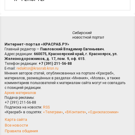
Сибирский
новостной портал
Интернет-портал «КРАСРАБ.РУ»
Главный редактор —
Павловский Владимир Евгеньевич.
Адрес редакции:
660075, Красноярский край, г. Красноярск, ул.
Железнодорожников, д. 17, пом. 9, оф. 615.
Телефон редакции:
+7 (391) 211-56-88
E-mail:
redaktor@krasrab.krsn.ru
Мнения авторов статей, опубликованных на портале «Красраб»,
материалов, размещённых в разделах «Мнения», «Молва», а также
комментариев пользователей к материалам сайта могут не совпадать
с позицией редакции.
Архив материалов
Подача рекламы:
+7 (391) 211-56-88
Подписка на новости:
RSS
«Красраб» в соцсетях:
«Телеграм»
,
«ВКонтакте»
,
«Одноклассники»
Карта сайта
Все новости
Правила общения