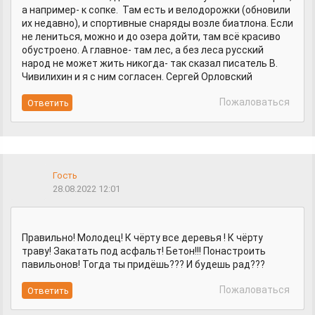
а например- к сопке. Там есть и велодорожки (обновили
их недавно), и спортивные снаряды возле биатлона. Если
не лениться, можно и до озера дойти, там всё красиво
обустроено. А главное- там лес, а без леса русский
народ не может жить никогда- так сказал писатель В.
Чивилихин и я с ним согласен. Сергей Орловский
Пожаловаться
Гость
28.08.2022 12:01
Правильно! Молодец! К чёрту все деревья ! К чёрту
траву! Закатать под асфальт! Бетон!!! Понастроить
павильонов! Тогда ты придёшь??? И будешь рад???
Пожаловаться