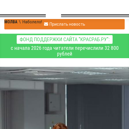
МОЛВА
\
Наболело!
Прислать новость
ФОНД ПОДДЕРЖКИ САЙТА "КРАСРАБ.РУ":
с начала 2026 года читатели перечислили 32 800
рублей
Павел Фролов
|
Наболело!
21.02.2025 20:11
|
0
570
Угрозы аномально
позднего становления
льда на Байкале обсудили
в Иркутске