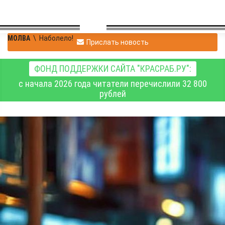
МОЛВА
\
Наболело!
Прислать новость
ФОНД ПОДДЕРЖКИ САЙТА "КРАСРАБ.РУ":
с начала 2026 года читатели перечислили 32 800
рублей
Макс Пиарим
|
Наболело!
16.11.2024 10:56
|
0
722
Не дайте себя обмануть:
распознавайте скрытые
комиссии!