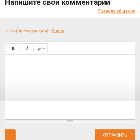
Напишите свой комментарий
Правила общения
Гость
(премодерация)
Войти