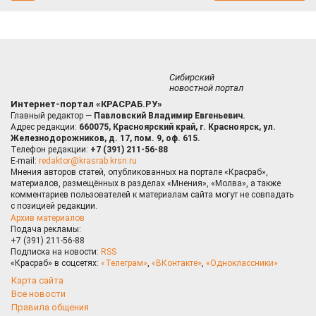
Сибирский
новостной портал
Интернет-портал «КРАСРАБ.РУ»
Главный редактор —
Павловский Владимир Евгеньевич.
Адрес редакции:
660075, Красноярский край, г. Красноярск, ул.
Железнодорожников, д. 17, пом. 9, оф. 615.
Телефон редакции:
+7 (391) 211-56-88
E-mail:
redaktor@krasrab.krsn.ru
Мнения авторов статей, опубликованных на портале «Красраб»,
материалов, размещённых в разделах «Мнения», «Молва», а также
комментариев пользователей к материалам сайта могут не совпадать
с позицией редакции.
Архив материалов
Подача рекламы:
+7 (391) 211-56-88
Подписка на новости:
RSS
«Красраб» в соцсетях:
«Телеграм»
,
«ВКонтакте»
,
«Одноклассники»
Карта сайта
Все новости
Правила общения