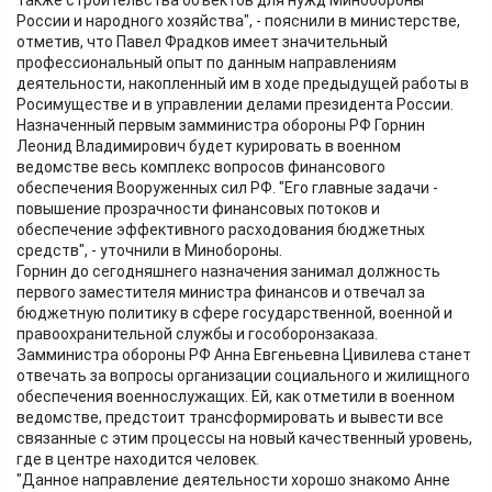
также строительства объектов для нужд Минобороны
России и народного хозяйства", - пояснили в министерстве,
отметив, что Павел Фрадков имеет значительный
профессиональный опыт по данным направлениям
деятельности, накопленный им в ходе предыдущей работы в
Росимуществе и в управлении делами президента России.
Назначенный первым замминистра обороны РФ Горнин
Леонид Владимирович будет курировать в военном
ведомстве весь комплекс вопросов финансового
обеспечения Вооруженных сил РФ. "Его главные задачи -
повышение прозрачности финансовых потоков и
обеспечение эффективного расходования бюджетных
средств", - уточнили в Минобороны.
Горнин до сегодняшнего назначения занимал должность
первого заместителя министра финансов и отвечал за
бюджетную политику в сфере государственной, военной и
правоохранительной службы и гособоронзаказа.
Замминистра обороны РФ Анна Евгеньевна Цивилева станет
отвечать за вопросы организации социального и жилищного
обеспечения военнослужащих. Ей, как отметили в военном
ведомстве, предстоит трансформировать и вывести все
связанные с этим процессы на новый качественный уровень,
где в центре находится человек.
"Данное направление деятельности хорошо знакомо Анне