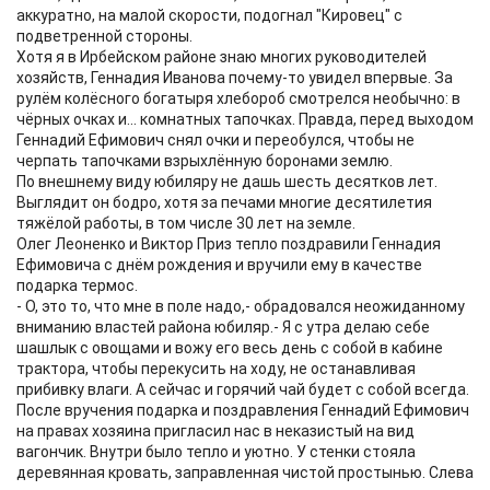
аккуратно, на малой скорости, подогнал "Кировец" с
подветренной стороны.
Хотя я в Ирбейском районе знаю многих руководителей
хозяйств, Геннадия Иванова почему-то увидел впервые. За
рулём колёсного богатыря хлебороб смотрелся необычно: в
чёрных очках и... комнатных тапочках. Правда, перед выходом
Геннадий Ефимович снял очки и переобулся, чтобы не
черпать тапочками взрыхлённую боронами землю.
По внешнему виду юбиляру не дашь шесть десятков лет.
Выглядит он бодро, хотя за печами многие десятилетия
тяжёлой работы, в том числе 30 лет на земле.
Олег Леоненко и Виктор Приз тепло поздравили Геннадия
Ефимовича с днём рождения и вручили ему в качестве
подарка термос.
- О, это то, что мне в поле надо,- обрадовался неожиданному
вниманию властей района юбиляр.- Я с утра делаю себе
шашлык с овощами и вожу его весь день с собой в кабине
трактора, чтобы перекусить на ходу, не останавливая
прибивку влаги. А сейчас и горячий чай будет с собой всегда.
После вручения подарка и поздравления Геннадий Ефимович
на правах хозяина пригласил нас в неказистый на вид
вагончик. Внутри было тепло и уютно. У стенки стояла
деревянная кровать, заправленная чистой простынью. Слева