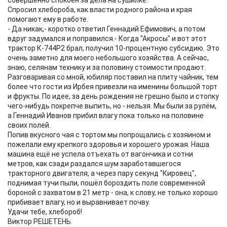
совершенно спокоен за дела на сушилке.
Спросил хлебороба, как власти родного района и края
помогают ему в работе.
- Да никак,- коротко ответил Геннадий Ефимович, а потом
вдруг задумался и поправился.- Когда "Акросы" и вот этот
трактор К-744Р2 брал, получил 10-процентную субсидию. Это
очень заметно для моего небольшого хозяйства. А сейчас,
знаю, селянам технику и за половину стоимости продают.
Разговаривая со мной, юбиляр поставил на плиту чайник, тем
более что гости из Ирбея привезли на именины большой торт
и фрукты. По идее, за день рождения не грешно было и стопку
чего-нибудь покрепче выпить, но - нельзя. Мы были за рулём,
а Геннадий Иванов прибил влагу пока только на половине
своих полей.
Попив вкусного чая с тортом мы попрощались с хозяином и
пожелали ему крепкого здоровья и хорошего урожая. Наша
машина ещё не успела отъехать от вагончика и сотни
метров, как сзади раздался шум заработавшегося
тракторного двигателя, а через пару секунд "Кировец",
поднимая тучи пыли, пошёл бороздить поле современной
бороной с захватом в 21 метр - она, к слову, не только хорошо
прибивает влагу, но и выравнивает почву.
Удачи тебе, хлебороб!
Виктор РЕШЕТЕНЬ.