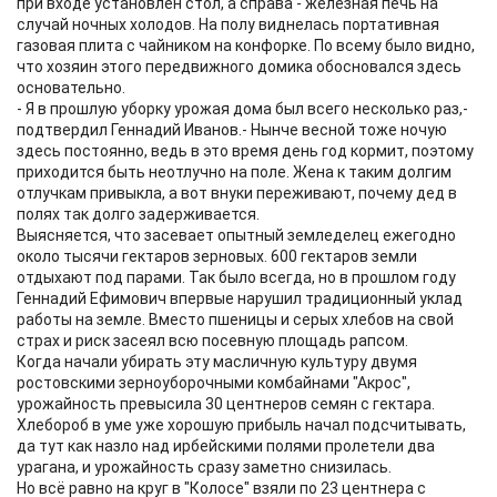
при входе установлен стол, а справа - железная печь на
случай ночных холодов. На полу виднелась портативная
газовая плита с чайником на конфорке. По всему было видно,
что хозяин этого передвижного домика обосновался здесь
основательно.
- Я в прошлую уборку урожая дома был всего несколько раз,-
подтвердил Геннадий Иванов.- Нынче весной тоже ночую
здесь постоянно, ведь в это время день год кормит, поэтому
приходится быть неотлучно на поле. Жена к таким долгим
отлучкам привыкла, а вот внуки переживают, почему дед в
полях так долго задерживается.
Выясняется, что засевает опытный земледелец ежегодно
около тысячи гектаров зерновых. 600 гектаров земли
отдыхают под парами. Так было всегда, но в прошлом году
Геннадий Ефимович впервые нарушил традиционный уклад
работы на земле. Вместо пшеницы и серых хлебов на свой
страх и риск засеял всю посевную площадь рапсом.
Когда начали убирать эту масличную культуру двумя
ростовскими зерноуборочными комбайнами "Акрос",
урожайность превысила 30 центнеров семян с гектара.
Хлебороб в уме уже хорошую прибыль начал подсчитывать,
да тут как назло над ирбейскими полями пролетели два
урагана, и урожайность сразу заметно снизилась.
Но всё равно на круг в "Колосе" взяли по 23 центнера с