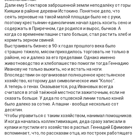
Дали ему 5 гектаров заброшенной земли неподалёку от горы
Кияшки в районе деревни Истокино. Понятное дело, что
сеять зерновые на такой малой площади было не с руки,
поэтому крестьянин-единоличник начал здесь косить сено и
содержать в Приречном, где родился и вырос, бычков. А
когда со временем пашни стало больше, стал растить хлеб и
кормить зерном свиней.
Выстраивать бизнес в 90-х годах прошлого века было
страшно тяжело, мясом приходилось торговать не только в
районе, но и далеко за его пределами. Однако именно
животноводство и хлебопашество помогли тогда Геннадию
Иванову не только выжить, но и встать на ноги.
Впоследствии он организовал полноценное крестьянское
хозяйство, которому дал символическое имя "Колос".
А теперь о генах. Оказывается, род Ивановых всегда
считался в этой таёжной местности зажиточным, если не
сказать больше. У деда по отцовской линии только коней
было далеко за сотню. А пашни - вообще несколько сот
десятин.
Чтобы управиться с таким хозяйством, нанимал помощников.
И когда началась коллективизация, деда сразу записали в
кулаки и пустили его хозяйство в распыл. Геннадий Ефимович
вспоминает, что, по рассказам отца, из построек работящего