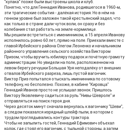
"кулака" позже были выстроены школа и клуб.
Понятно, что для Геннадия Иванова, родившегося в 1960-м,
эти трагические события - далёкая история. Но в нём на
генном уровне был заложен такой крестьянский задел, что
как только в стране дали чуток воли, он сразу и без
колебания стал работать на земле-кормилице.
Мы решили встретиться с именинником, а 15 апреля Иванову
исполнилось ровно 60 лет, прямо на поле. Приехали вместе с
главой Ирбейского района Олегом Леоненко и начальником
районного управления сельского хозяйства Виктором
Призом, чтобы вручить юбиляру подарок и почётную грамоту
администрации. Но увидели на поле, расположенном на
левом берегу речушки Большая Уря неподалёку от внешних
отвалов Ирбейского разреза, лишь пустой вагончик.
Виктор Приз попытался отыскать именинника по сотовому
телефону, но бесполезно. Похоже, в кабине "Кировца"
Геннадий Иванов просто не услышал звонок. Пришлось
Виктору Яковлевичу садиться за руль "Нивы-Шевроле" и
отправляться на поиск героя дня.
Через десяток минут сначала вернулась к вагончику "Шеви",
а следом показался изрядный шлейф пыли, в котором с
трудом проглядывались контуры трактора.
Чтобы не запылить гостей, Геннадий Ефимович объехал
колок, где стоял его вагончик, с тыльной стороны, а затем