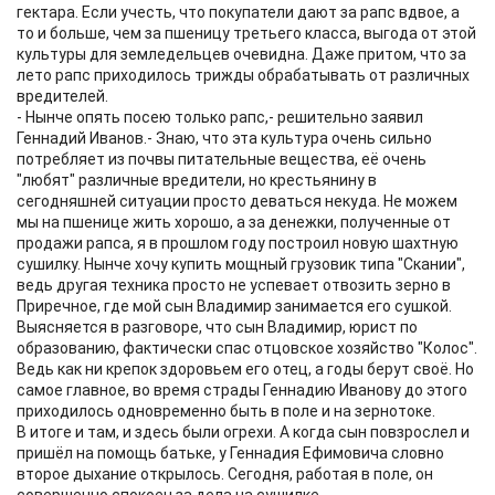
гектара. Если учесть, что покупатели дают за рапс вдвое, а
то и больше, чем за пшеницу третьего класса, выгода от этой
культуры для земледельцев очевидна. Даже притом, что за
лето рапс приходилось трижды обрабатывать от различных
вредителей.
- Нынче опять посею только рапс,- решительно заявил
Геннадий Иванов.- Знаю, что эта культура очень сильно
потребляет из почвы питательные вещества, её очень
"любят" различные вредители, но крестьянину в
сегодняшней ситуации просто деваться некуда. Не можем
мы на пшенице жить хорошо, а за денежки, полученные от
продажи рапса, я в прошлом году построил новую шахтную
сушилку. Нынче хочу купить мощный грузовик типа "Скании",
ведь другая техника просто не успевает отвозить зерно в
Приречное, где мой сын Владимир занимается его сушкой.
Выясняется в разговоре, что сын Владимир, юрист по
образованию, фактически спас отцовское хозяйство "Колос".
Ведь как ни крепок здоровьем его отец, а годы берут своё. Но
самое главное, во время страды Геннадию Иванову до этого
приходилось одновременно быть в поле и на зернотоке.
В итоге и там, и здесь были огрехи. А когда сын повзрослел и
пришёл на помощь батьке, у Геннадия Ефимовича словно
второе дыхание открылось. Сегодня, работая в поле, он