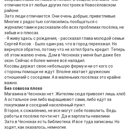
отличаются от любых других построек в Новосёловском
районе.
Зато люди отличаются. Они очень добрые, приветливые.
Многие с радостью согласились пообщаться с
журналистами и рассказали обо всех проблемах посёлка, не
забыв и о плюсах.
- Я живу здесь с рождения, - рассказал глава молодой семьи
Сергей Косов. - Было один раз, что в город переезжал. Но
вернулся обратно, потому что не хотел брать кредит. Теперь
об этом жалею очень. Дом в Чесноках у меня был даже без
окон. Сейчас я более-менее всё наладил.
Косовы держат свою небольшую ферму и ни от кого со
стороны помощи не ждут. Вполне хватает дружеских
отношений с соседями. А в маленьких посёлках это крайне
важно.
Без совхоза плохо
Магазина в Чесноках нет. Жителям сюда привозят лишь хлеб.
А остальное они либо выращивают сами, либо едут за
покупками в соседний населённый пункт.
Второе, к сожалению, не все могут себе позволить. Ведь
работы в посёлке почти нет. Да и зарплаты невелики.
Зато в Чесноках есть библиотека. И все туда записаны. Но
ходят, как оказалось, немногие.