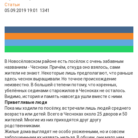
Статьи
05.09.2019 19:01
1341
В Новосёловском районе есть посёлок с очень забавным
названием - Чесноки. Причём, откуда оно взялось, сами
жители не знают. Некоторые лишь предполагают, что раньше
здесь чеснок выращивали. Но точное происхождение
неизвестно. В большей степени потому, что коренных,
убелённых сединами старожилов в Чесноках не осталось.
Видимо, история и память навсегда ушли вместе с ними.
Приветливые люди
Пока мы ходили по посёлку, встречали лишь людей среднего
возраста или детей. Всего в Чесноках около 25 дворов и 50
жителей. Многие из них приходятся друг другу
родственниками.
Жилые дома выглядят не особо ухоженными, но и совсем
заброшенными их назвать нельзя. В общем, они мало чем