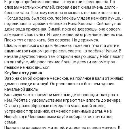
Ещё одна проблема посёлка - отсутствие фельдшера. По
словам местных жителей, скорая едет к ним очень долго -
больше часа. Поэтому смысла вызывать её чаще всего нет.
- Когда здесь был совхоз, посёлок выглядел намного лучше, -
поделилась старожил Чесноков Нина Косова. - Сейчас у нас
даже вода привозная. Зимой, пока её довезешь, она совсем
замёрзнет, застынет. И таких мелочей огромное количество.
Плохо тут стало жить без совхоза. Но держимся.
Школы и детского сада в Чесноках тоже нет. Учатся дети в
административном центре сельсовета - в посёлке Чулым. В
начале двухтысячных там открыли новую школу. Ребят возят
на автобусе, ибо расстояние больше десяти километров -
пешком не находишься.
Клубная отдушина
Зато на самой окраине Чесноков, на полянке вдали от жилых
домов, находится клуб. Он расположен в бывшем здании
начальной школы.
Большую часть времени местные дети проводят как раз в
нём. Ребята с удовольствием играют там вплоть до вечера.
Ставят разнообразные номера на маленькой сцене,
устраивают праздники, отмечают значимые даты. А на
Новый год в Чесноковском клубе собираются почти все
семьи.
Правда, по рассказам жителей, и здесь есть свои минусы. К