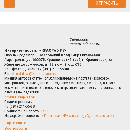
Сибирский
новостной портал
Интернет-портал «КРАСРАБ.РУ»
Главный редактор —
Павловский Владимир Евгеньевич.
Адрес редакции:
660075, Красноярский край, г. Красноярск, ул.
Железнодорожников, д. 17, пом. 9, оф. 615.
Телефон редакции:
+7 (391) 211-56-88
E-mail:
redaktor@krasrab.krsn.ru
Мнения авторов статей, опубликованных на портале «Красраб»,
материалов, размещённых в разделах «Мнения», «Молва», а также
комментариев пользователей к материалам сайта могут не совпадать
с позицией редакции.
Архив материалов
Подача рекламы:
+7 (391) 211-56-88
Подписка на новости:
RSS
«Красраб» в соцсетях:
«Телеграм»
,
«ВКонтакте»
,
«Одноклассники»
Карта сайта
Все новости