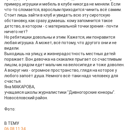
примеру, игрушки и мебель в клубе никогда не меняли. Если
что-то сломается, взрослым приходится чинить всё самим.
Стоит лишь зайти в клуб и увидеть всю эту сиротскую
обстановку, как сразу думаешь: кому запомнится такое
детство, в котором - с материальной точки зрения - почти
ничего нет?
Но ребятишки довольны и этим. Кажется, им понравится
любая игрушка. А может, всё потому, что другого они и не
видели.
Выходишь на улицу, и жизнерадостность местных детей
поражает. Вон девочка на скакалке прыгает со счастливым
лицом, а рядом едет мальчик на велосипеде и тоже доволен.
А вокруг них - огромное пространство, глядя на которое у
любого запоёт душа. Немного всё-таки надо человеку для
счастья.
Яна МАКАРОВА,
учащаяся школы журналистики "Дивногорские юнкоры".
Новосёловский район.
Фото:
В ТЕМУ
06.08 11:34