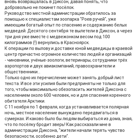
вновь возвращалась в Диксон, давая понять, что
добровольно не покинет посёлок.
Руководство местной администрации обратилось за
помощью к специалистам зоопарка "Роев ручей", уже
имеющим богатый опыт по спасению и содержанию белых
медведей. Десятого сентября те вылетели в Диксон, а через
три дня уже вместе с медвежонком весом под 100
килограммов (!) вернулись в Красноярск.
К операции по вылову и доставке юной медведицы в краевой
центр причастно огромное количество людей и организаций
- чиновники, учёные-зоологи, ветеринары, сотрудники трёх
аэропортов и двух авиакомпаний, правоохранители и
общественники...
Только одно их перечисление может занять добрый лист
текста. И все эти усилия были предприняты не только для
того, чтобы максимально обезопасить жителей Диксона с
населением около 600 человек, но и для спасения коренного
обитателя Арктики.
С 11 ноября по 1 февраля, когда устанавливается полярная
ночь, местное население вынуждено передвигаться в
сумерках. И каково было бы людям выбираться из дома, зная,
что по посёлку бродит зверь! Как рассказали мне в
администрации Диксона, "жители начали терять чувство
безопасности, особенно дети".