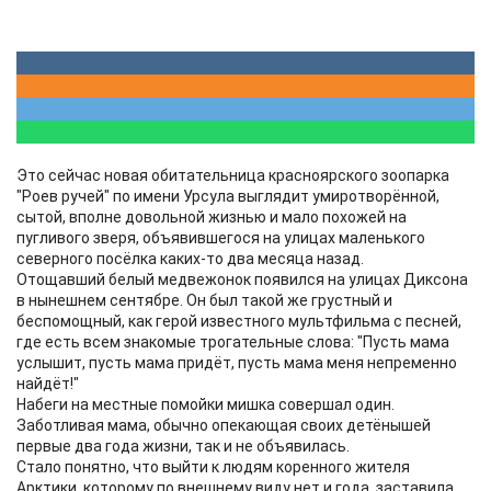
Это сейчас новая обитательница красноярского зоопарка
"Роев ручей" по имени Урсула выглядит умиротворённой,
сытой, вполне довольной жизнью и мало похожей на
пугливого зверя, объявившегося на улицах маленького
северного посёлка каких-то два месяца назад.
Отощавший белый медвежонок появился на улицах Диксона
в нынешнем сентябре. Он был такой же грустный и
беспомощный, как герой известного мультфильма с песней,
где есть всем знакомые трогательные слова: "Пусть мама
услышит, пусть мама придёт, пусть мама меня непременно
найдёт!"
Набеги на местные помойки мишка совершал один.
Заботливая мама, обычно опекающая своих детёнышей
первые два года жизни, так и не объявилась.
Стало понятно, что выйти к людям коренного жителя
Арктики, которому по внешнему виду нет и года, заставила