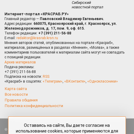
Сибирский
новостной портал
Интернет-портал «КРАСРАБ.РУ»
Главный редактор —
Павловский Владимир Евгеньевич.
Адрес редакции:
660075, Красноярский край, г. Красноярск, ул.
Железнодорожников, д. 17, пом. 9, оф. 615.
Телефон редакции:
+7 (391) 211-56-88
E-mail:
redaktor@krasrab.krsn.ru
Мнения авторов статей, опубликованных на портале «Красраб»,
материалов, размещённых в разделах «Мнения», «Молва», а также
комментариев пользователей к материалам сайта могут не совпадать
с позицией редакции.
Архив материалов
Подача рекламы:
+7 (391) 211-56-88
Подписка на новости:
RSS
«Красраб» в соцсетях:
«Телеграм»
,
«ВКонтакте»
,
«Одноклассники»
Карта сайта
Все новости
Правила общения
Политика конфиденциальности
Оставаясь на сайте, Вы даете согласие на
Все права защищены. Любые материалы, размещённые на портале
использование cookies, которые применяются для