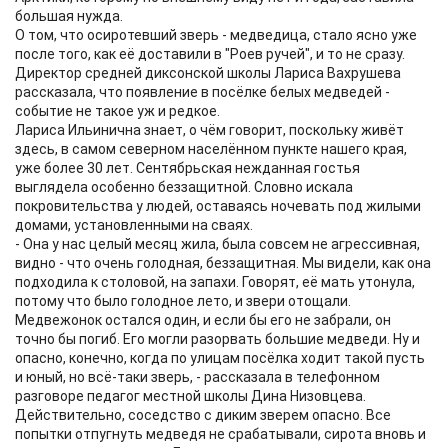
большая нужда.
О том, что осиротевший зверь - медведица, стало ясно уже
после того, как её доставили в "Роев ручей", и то не сразу.
Директор средней диксонской школы Лариса Вахрушева
рассказала, что появление в посёлке белых медведей -
событие не такое уж и редкое.
Лариса Ильинична знает, о чём говорит, поскольку живёт
здесь, в самом северном населённом пункте нашего края,
уже более 30 лет. Сентябрьская нежданная гостья
выглядела особенно беззащитной. Словно искала
покровительства у людей, оставаясь ночевать под жилыми
домами, установленными на сваях.
- Она у нас целый месяц жила, была совсем не агрессивная,
видно - что очень голодная, беззащитная. Мы видели, как она
подходила к столовой, на запахи. Говорят, её мать утонула,
потому что было голодное лето, и звери отощали.
Медвежонок остался один, и если бы его не забрали, он
точно бы погиб. Его могли разорвать большие медведи. Ну и
опасно, конечно, когда по улицам посёлка ходит такой пусть
и юный, но всё-таки зверь, - рассказала в телефонном
разговоре педагог местной школы Дина Низовцева.
Действительно, соседство с диким зверем опасно. Все
попытки отпугнуть медведя не срабатывали, сирота вновь и