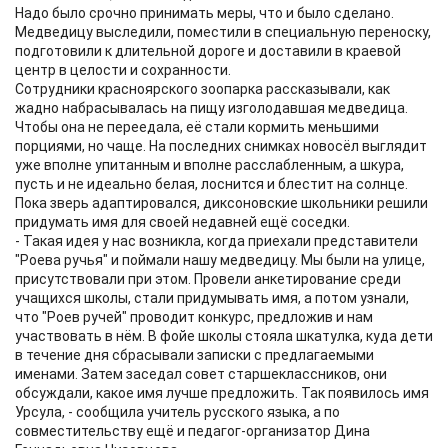
Надо было срочно принимать меры, что и было сделано.
Медведицу выследили, поместили в специальную переноску,
подготовили к длительной дороге и доставили в краевой
центр в целости и сохранности.
Сотрудники красноярского зоопарка рассказывали, как
жадно набрасывалась на пищу изголодавшая медведица.
Чтобы она не переедала, её стали кормить меньшими
порциями, но чаще. На последних снимках новосёл выглядит
уже вполне упитанным и вполне расслабленным, а шкура,
пусть и не идеально белая, лоснится и блестит на солнце.
Пока зверь адаптировался, диксоновские школьники решили
придумать имя для своей недавней ещё соседки.
- Такая идея у нас возникла, когда приехали представители
"Роева ручья" и поймали нашу медведицу. Мы были на улице,
присутствовали при этом. Провели анкетирование среди
учащихся школы, стали придумывать имя, а потом узнали,
что "Роев ручей" проводит конкурс, предложив и нам
участвовать в нём. В фойе школы стояла шкатулка, куда дети
в течение дня сбрасывали записки с предлагаемыми
именами. Затем заседал совет старшеклассников, они
обсуждали, какое имя лучше предложить. Так появилось имя
Урсула, - сообщила учитель русского языка, а по
совместительству ещё и педагог-организатор Дина