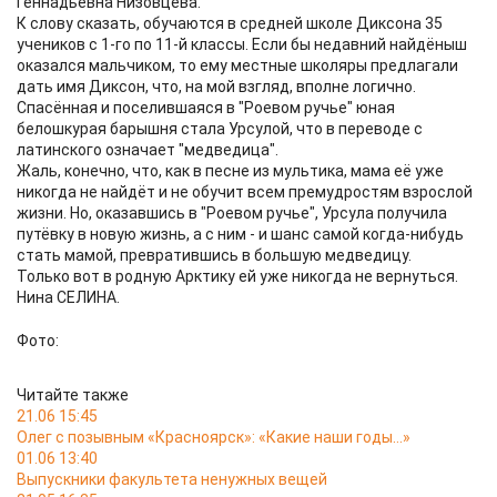
Геннадьевна Низовцева.
К слову сказать, обучаются в средней школе Диксона 35
учеников с 1-го по 11-й классы. Если бы недавний найдёныш
оказался мальчиком, то ему местные школяры предлагали
дать имя Диксон, что, на мой взгляд, вполне логично.
Спасённая и поселившаяся в "Роевом ручье" юная
белошкурая барышня стала Урсулой, что в переводе с
латинского означает "медведица".
Жаль, конечно, что, как в песне из мультика, мама её уже
никогда не найдёт и не обучит всем премудростям взрослой
жизни. Но, оказавшись в "Роевом ручье", Урсула получила
путёвку в новую жизнь, а с ним - и шанс самой когда-нибудь
стать мамой, превратившись в большую медведицу.
Только вот в родную Арктику ей уже никогда не вернуться.
Нина СЕЛИНА.
Фото:
Читайте также
21.06 15:45
Олег с позывным «Красноярск»: «Какие наши годы…»
01.06 13:40
Выпускники факультета ненужных вещей