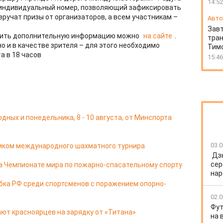
14:52
т индивидуальный номер, позволяющий зафиксировать
ручат призы от организаторов, а всем участникам –
Авто
Завт
учить дополнительную информацию можно
на сайте
.
тран
 и в качестве зрителя – для этого необходимо
Тимо
а в 18 часов
15:46
ных и понедельника, 8 - 10 августа, от Минспорта
03.0
ником международного шахматного турнира
Дз
сер
а Чемпионате мира по пожарно-спасательному спорту
нар
бка РФ среди спортсменов с поражением опорно-
02.0
Фут
ют красноярцев на зарядку от «Титана»
на 