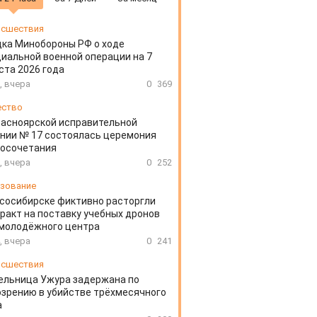
сшествия
ка Минобороны РФ о ходе
иальной военной операции на 7
ста 2026 года
, вчера
0
369
ество
расноярской исправительной
нии № 17 состоялась церемония
косочетания
, вчера
0
252
зование
сосибирске фиктивно расторгли
ракт на поставку учебных дронов
 молодёжного центра
, вчера
0
241
сшествия
ельница Ужура задержана по
зрению в убийстве трёхмесячного
а