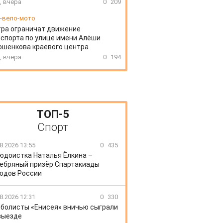
, вчера
0
209
-вело-мото
ра ограничат движение
спорта по улице имени Алёши
шенкова краевого центра
, вчера
0
194
ТОП-5
Спорт
8.2026 13:55
0
435
юдоистка Наталья Ёлкина –
ебряный призёр Спартакиады
одов России
8.2026 12:31
0
330
болисты «Енисея» вничью сыграли
выезде