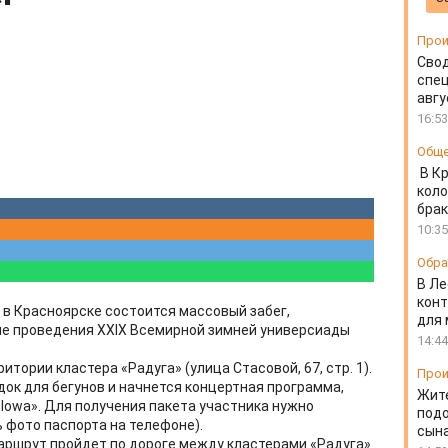
Прои
Свод
спец
авгу
16:53
Общ
В К
коло
бра
10:35
Обра
В Ле
конт
ут в Красноярске состоится массовый забег,
для
е проведения XXIX Всемирной зимней универсиады
14:44
тории кластера «Радуга» (улица Стасовой, 67, стр. 1).
Прои
док для бегунов и начнется концертная программа,
Жит
Iowa». Для получения пакета участника нужно
подо
 фото паспорта на телефоне).
сын
Маршрут пройдет по дороге между кластерами «Радуга»