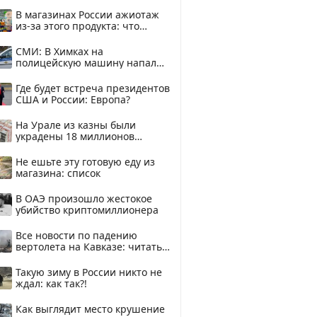
В магазинах России ажиотаж
из-за этого продукта: что
купить?
СМИ: В Химках на
полицейскую машину напали
и подожгли.
Где будет встреча президентов
США и России: Европа?
На Урале из казны были
украдены 18 миллионов
рублей
Не ешьте эту готовую еду из
магазина: список
В ОАЭ произошло жестокое
убийство криптомиллионера
Все новости по падению
вертолета на Кавказе: читать
здесь
Такую зиму в России никто не
ждал: как так?!
Как выглядит место крушение