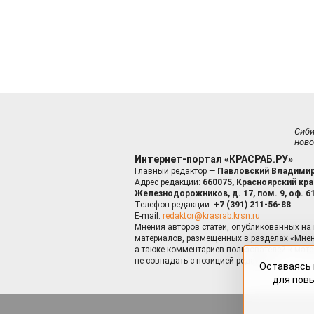
Сиб
ново
Интернет-портал «КРАСРАБ.РУ»
Главный редактор —
Павловский Владимир
Адрес редакции:
660075, Красноярский край
Железнодорожников, д. 17, пом. 9, оф. 6
Телефон редакции:
+7 (391) 211-56-88
E-mail:
redaktor@krasrab.krsn.ru
Мнения авторов статей, опубликованных на 
материалов, размещённых в разделах «Мнен
а также комментариев пользователей к мате
не совпадать с позицией редакции.
Оставаясь 
для пов