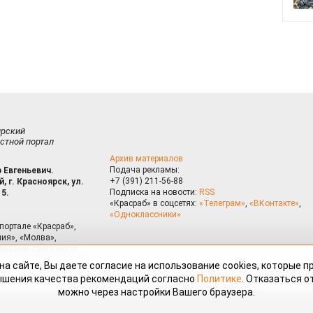
ирский
стной портал
Архив материалов
Подача рекламы:
 Евгеньевич.
+7 (391) 211-56-88
, г. Красноярск, ул.
Подписка на новости:
RSS
15.
«Красраб» в соцсетях:
«Телеграм»
,
«ВКонтакте»
,
«Одноклассники»
портале «Красраб»,
ия», «Молва»,
риалам сайта могут
на сайте, Вы даете согласие на использование cookies, которые 
ышения качества рекомендаций согласно
Политике
. Отказаться от
можно через настройки Вашего браузера.