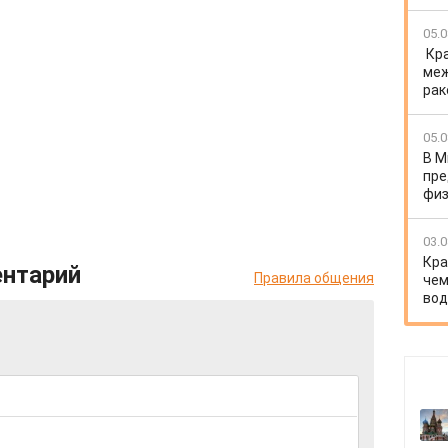
05.0
Кр
меж
рак
05.0
В М
пре
физ
03.0
Кра
ентарий
Правила общения
чем
вод