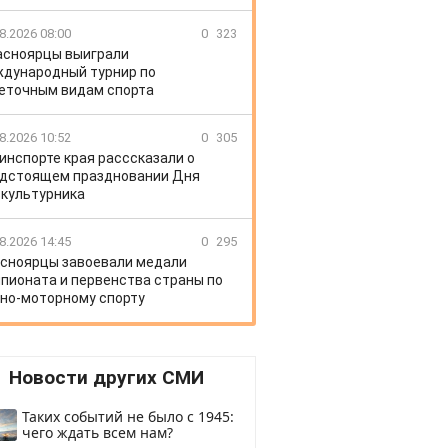
8.2026 08:00
0
323
асноярцы выиграли
дународный турнир по
еточным видам спорта
8.2026 10:52
0
305
инспорте края расссказали о
дстоящем праздновании Дня
культурника
8.2026 14:45
0
295
сноярцы завоевали медали
пионата и первенства страны по
но-моторному спорту
Новости других СМИ
Таких событий не было с 1945:
чего ждать всем нам?