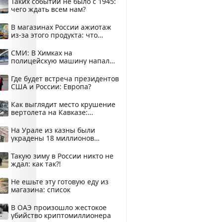
Таких событий не было с 1945:
чего ждать всем нам?
В магазинах России ажиотаж
из-за этого продукта: что
купить?
СМИ: В Химках на
полицейскую машину напали
и подожгли.
Где будет встреча президентов
США и России: Европа?
Как выглядит место крушение
вертолета на Кавказе:
смотреть
На Урале из казны были
украдены 18 миллионов
рублей
Такую зиму в России никто не
ждал: как так?!
Не ешьте эту готовую еду из
магазина: список
В ОАЭ произошло жестокое
убийство криптомиллионера