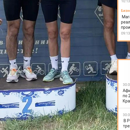
10:13
Бизн
Маг
реал
про
09:13
30.0
Афи
я чемпионата регионального отделения общества
по 
 упорной борьбе убедительную победу одержала
Кра
 республики.
ставители силовых ведомств. Состав команд был
30.0
дили трое мужчин и одна женщина. Участникам
В 
сть и продемонстрировать меткость. Мужчины
тре
ров, женщины — 1 500 метров. На пути спортсменов