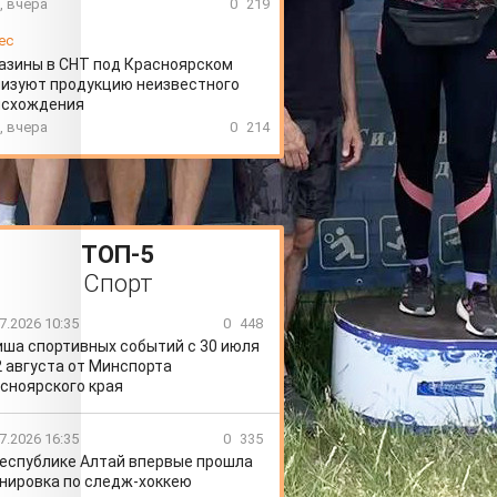
, вчера
0
219
ес
азины в СНТ под Красноярском
изуют продукцию неизвестного
исхождения
, вчера
0
214
ТОП-5
Спорт
7.2026 10:35
0
448
ша спортивных событий с 30 июля
2 августа от Минспорта
сноярского края
7.2026 16:35
0
335
Республике Алтай впервые прошла
нировка по следж-хоккею