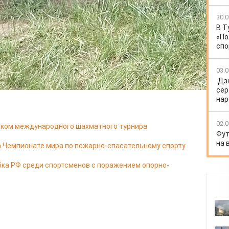
ьба велась из пистолета Макарова.
 системы лучше других справились с поставленной
30.0
 и точную стрельбу, что позволило им занять высшую
В Т
«По
еста распределились следующим образом: первое
спо
 - у управления Росгвардии.
03.0
Дз
сер
нар
02.0
иком международного шахматного турнира
Фут
на 
а Чемпионате мира по пожарно-спасательному спорту
ка РФ среди спортсменов с поражением опорно-