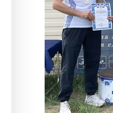
В Хакасии завершились соревновани
«Динамо» по служебному биатлону. В
команда пенитенциарного ведомства
За звание сильнейших боролись пред
смешанным, от каждой на старт выхо
предстояло показать высокую скоро
преодолевали дистанцию в 3 000 мет