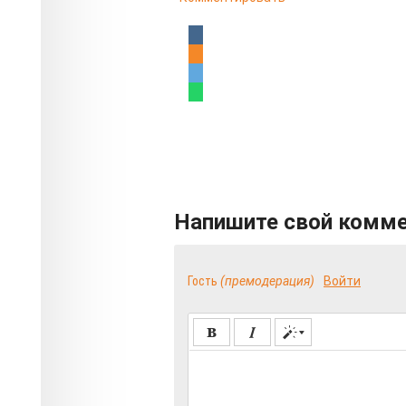
Напишите свой комм
Гость
(премодерация)
Войти