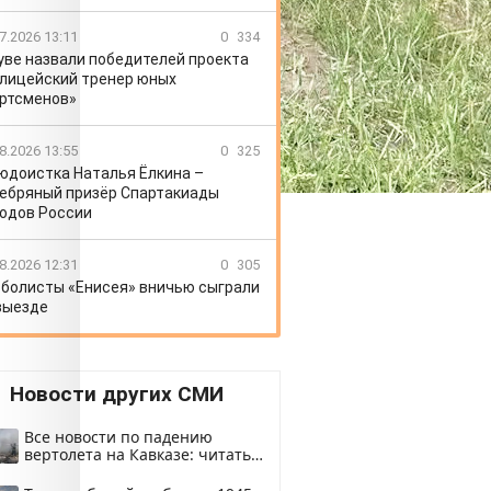
7.2026 13:11
0
334
уве назвали победителей проекта
лицейский тренер юных
ртсменов»
8.2026 13:55
0
325
юдоистка Наталья Ёлкина –
ебряный призёр Спартакиады
одов России
8.2026 12:31
0
305
болисты «Енисея» вничью сыграли
выезде
Новости других СМИ
Все новости по падению
вертолета на Кавказе: читать
здесь