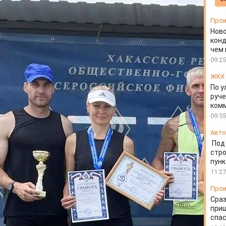
лужебному биатлону
Прои
Ново
конд
чем 
09:25
ЖКХ
По 
руче
ком
09:55
Авто
Под
стр
пунк
11:27
Прои
Сраз
приш
спа