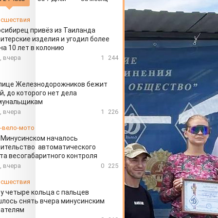
сшествия
сибирец привёз из Таиланда
итерские изделия и угодил более
на 10 лет в колонию
, вчера
1
244
улице Железнодорожников бежит
й, до которого нет дела
мунальщикам
, вчера
1
226
-вело-мото
 Минусинском началось
оительство автоматического
та весогабаритного контроля
, вчера
0
225
сшествия
у четыре кольца с пальцев
лось снять вчера минусинским
сателям