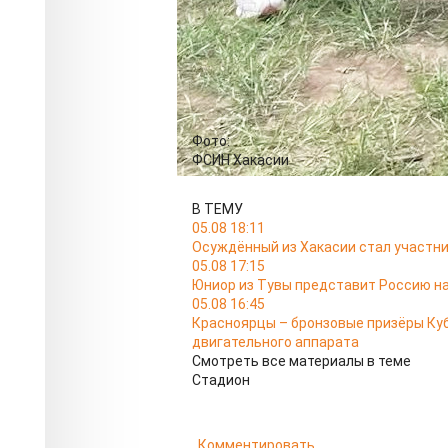
ждали два огневых рубежа, где стрел
Сотрудники уголовно-исполнительной
задачей, показав минимальное время
ступень пьедестала почета.
По итогам соревнований призовые м
место — УФСИН, второе — МВД, третье
Фото:
ФСИН Хакасии
В ТЕМУ
05.08 18:11
Осуждённый из Хакасии стал участн
05.08 17:15
Юниор из Тувы представит Россию н
05.08 16:45
Красноярцы – бронзовые призёры Куб
двигательного аппарата
Смотреть все материалы в теме
Стадион
Комментировать