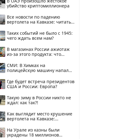
В ОАЭ произошло жестокое
убийство криптомиллионера
Все новости по падению
вертолета на Кавказе: читать
здесь
Таких событий не было с 1945:
чего ждать всем нам?
В магазинах России ажиотаж
из-за этого продукта: что
купить?
СМИ: В Химках на
полицейскую машину напали
и подожгли.
Где будет встреча президентов
США и России: Европа?
Такую зиму в России никто не
ждал: как так?!
Как выглядит место крушение
вертолета на Кавказе:
смотреть
На Урале из казны были
украдены 18 миллионов