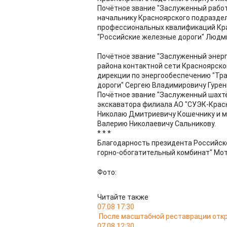
Почётное звание "Заслуженный рабо
начальнику Красноярского подраздел
профессиональных квалификаций Кра
"Российские железные дороги" Людм
Почётное звание "Заслуженный энер
района контактной сети Красноярск
дирекции по энергообеспечению "Тра
дороги" Сергею Владимировичу Гурен
Почётное звание "Заслуженный шахт
экскаватора филиала АО "СУЭК-Красн
Николаю Дмитриевичу Кошечнику и м
Валерию Николаевичу Сальникову.
* * *
Благодарность президента Российск
горно-обогатительный комбинат" Мот
Фото:
Читайте также
07.08 17:30
После масштабной реставрации откр
07.08 12:30