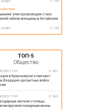
, вчера
0
230
сшествия
ыкание электропроводки стало
иной гибели женщины в Алтайском
, вчера
0
226
ТОП-5
Общество
8.2026 11:32
0
601
годня в Красноярске отмечают
ь Воздушно-десантных войск
сии
8.2026 11:09
0
369
агодарные жители столицы
асии вручили пожарным иконы