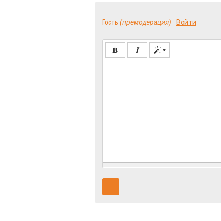
Гость
(премодерация)
Войти