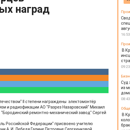
ых наград
Прои
Свод
спец
авгу
16:53
Прои
В К
инс
стр
09:23
Бизн
Суд 
из м
дом
08:43
течеством" II степени награждены электомонтёр
зи и радиофикации АО "Разрез Назаровский" Михаил
Общ
 "Бородинский ремонтно-механический завод" Сергей
В К
коло
ель Российской Федерации" присвоено учителю
бра
ни А. И. Лебедя Галине Петровне Сергеенковой.