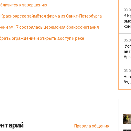
 близится к завершению
03.0
В К
в Красноярске займётся фирма из Санкт-Петербурга
выс
кон
онии № 17 состоялась церемония бракосочетания
брать ограждение и открыть доступ к реке
06.0
Ус
авт
Арк
03.0
Нов
буд
ентарий
Правила общения