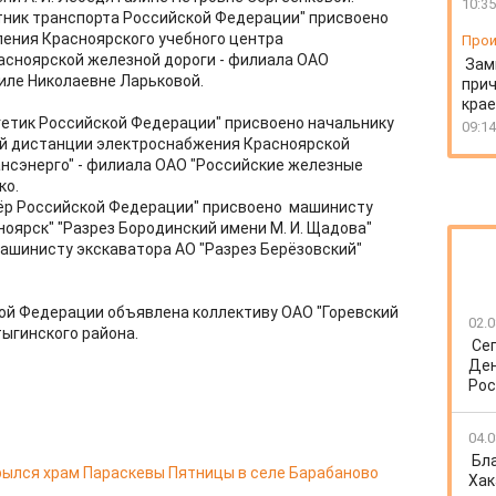
10:35
тник транспорта Российской Федерации" присвоено
ения Красноярского учебного центра
Прои
сноярской железной дороги - филиала ОАО
Зам
иле Николаевне Ларьковой.
прич
крае
гетик Российской Федерации" присвоено начальнику
09:14
ой дистанции электроснабжения Красноярской
нсэнерго" - филиала ОАО "Российские железные
ко.
ёр Российской Федерации" присвоено машинисту
оярск" "Разрез Бородинский имени М. И. Щадова"
ашинисту экскаватора АО "Разрез Берёзовский"
ой Федерации объявлена коллективу ОАО "Горевский
02.0
ыгинского района.
Се
Ден
Рос
04.0
Бл
ылся храм Параскевы Пятницы в селе Барабаново
Хак