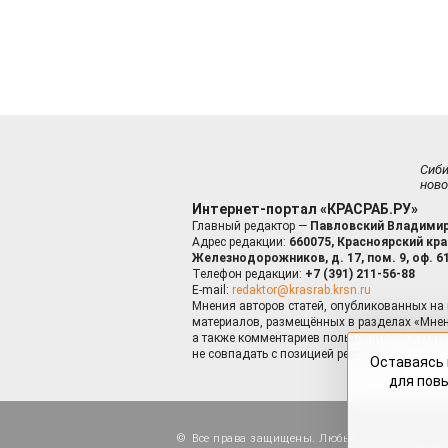
Сиб
ново
Интернет-портал «КРАСРАБ.РУ»
Главный редактор —
Павловский Владимир
Адрес редакции:
660075, Красноярский край
Железнодорожников, д. 17, пом. 9, оф. 6
Телефон редакции:
+7 (391) 211-56-88
E-mail:
redaktor@krasrab.krsn.ru
Мнения авторов статей, опубликованных на 
материалов, размещённых в разделах «Мнен
а также комментариев пользователей к мате
не совпадать с позицией редакции.
Оставаясь 
для пов
Все права защищены. Любые материалы, ра