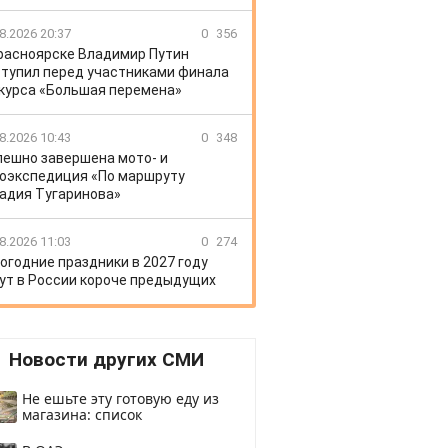
8.2026 20:37
0
356
расноярске Владимир Путин
тупил перед участниками финала
курса «Большая перемена»
8.2026 10:43
0
348
пешно завершена мото- и
оэкспедиция «По маршруту
адия Тугаринова»
8.2026 11:03
0
274
огодние праздники в 2027 году
ут в России короче предыдущих
Новости других СМИ
Не ешьте эту готовую еду из
магазина: список