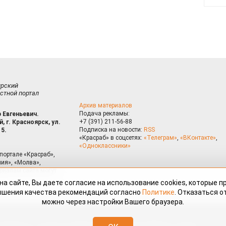
ирский
стной портал
Архив материалов
Подача рекламы:
 Евгеньевич.
+7 (391) 211-56-88
, г. Красноярск, ул.
Подписка на новости:
RSS
15.
«Красраб» в соцсетях:
«Телеграм»
,
«ВКонтакте»
,
«Одноклассники»
портале «Красраб»,
ия», «Молва»,
риалам сайта могут
на сайте, Вы даете согласие на использование cookies, которые 
ышения качества рекомендаций согласно
Политике
. Отказаться от
можно через настройки Вашего браузера.
змещённые на портале «Красраб.ру» сотрудниками редакции, нештатными