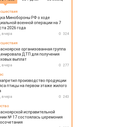
сшествия
ка Минобороны РФ о ходе
иальной военной операции на 7
ста 2026 года
, вчера
0
324
сшествия
расноярске организованная группа
ценировала ДТП для получения
аховых выплат
, вчера
0
277
ес
запретил производство продукции
яса птицы на первом этаже жилого
а
, вчера
0
243
ество
расноярской исправительной
нии № 17 состоялась церемония
косочетания