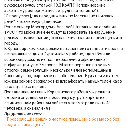
руководствуясь статьей 19.3 КоАП ("Неповиновение
законному распоряжению сотрудника полиции").
"О пропусках [для передвижения по Москве] нет никакой
речи", - подчеркнул Данчиков.
Ранее спикер Мосгордумы Алексей Шапошников сообщил
ТАСС, что москвичей не будут штрафовать за нарушение
режима самоизоляции до оглашения правил перемещения по
городу.
В Красноярском крае режим повышенной готовности ввели с
сегодняшнего дня в Курагинском районе, где заболели
коронавирусом, по не подтвержденной официально
информации, уже 7 человек. Многие перешли на режим
строгой самоизоляции, несколько человек помещены в
больницу с подозрением на заболевание. Будут ли и в этом
южном районе безжалостно штрафовать нарушителей, как в
столице, пока не ясно.
Постановление главы Курагинского района мы решили
сегодня опубликовать, поскольку к утру 9 апреля на
официальном районном сайте его посмотрели лишь 43
человека, а скачали - 81.
Продолжение темы
"Проверяющие вошли в частное помещение без масок, без
средств санзащиты"