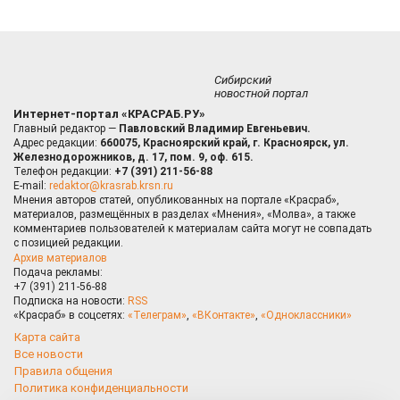
Сибирский
новостной портал
Интернет-портал «КРАСРАБ.РУ»
Главный редактор —
Павловский Владимир Евгеньевич.
Адрес редакции:
660075, Красноярский край, г. Красноярск, ул.
Железнодорожников, д. 17, пом. 9, оф. 615.
Телефон редакции:
+7 (391) 211-56-88
E-mail:
redaktor@krasrab.krsn.ru
Мнения авторов статей, опубликованных на портале «Красраб»,
материалов, размещённых в разделах «Мнения», «Молва», а также
комментариев пользователей к материалам сайта могут не совпадать
с позицией редакции.
Архив материалов
Подача рекламы:
+7 (391) 211-56-88
Подписка на новости:
RSS
«Красраб» в соцсетях:
«Телеграм»
,
«ВКонтакте»
,
«Одноклассники»
Карта сайта
Все новости
Правила общения
Политика конфиденциальности