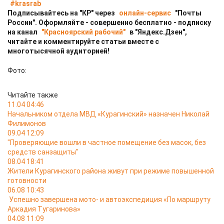
#krasrab
Подписывайтесь на "КР" через
онлайн-сервис
"Почты
России". Оформляйте - совершенно бесплатно - подписку
на канал
"Красноярский рабочий"
в "Яндекс.Дзен",
читайте и комментируйте статьи вместе с
многотысячной аудиторией!
Фото:
Читайте также
11.04 04:46
Начальником отдела МВД «Курагинский» назначен Николай
Филимонов
09.04 12:09
"Проверяющие вошли в частное помещение без масок, без
средств санзащиты"
08.04 18:41
Жители Курагинского района живут при режиме повышенной
готовности
06.08 10:43
Успешно завершена мото- и автоэкспедиция «По маршруту
Аркадия Тугаринова»
04.08 11:09