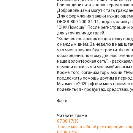
Присоединиться к волонтерам можно,
Добровольцами могут стать граждане 
Для оформления заявки нуждающемус
ОНФ 8-800-200-34-11, подать заявку 
"ОНФ.Помощь". После регистрации и 
для уточнения деталей.
"Количество заявок на доставку про
с каждым днём. За неделю в наш шта
что число заявок будет расти. Актив
образований, поэтому для нас очень
наша волонтёрская сеть", - рассказа
помощи пожилым и маломобильным гр
Кроме того, организаторы акции #Мы
предложить помощь другим в период 
Мывместе2020.рф они могут размест
поделиться - продуктах, средствах, ус
Фото:
Читайте также
07.08 17:30
После масштабной реставрации откр
07.08 12:30