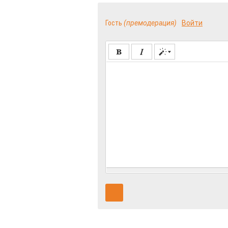
Гость
(премодерация)
Войти