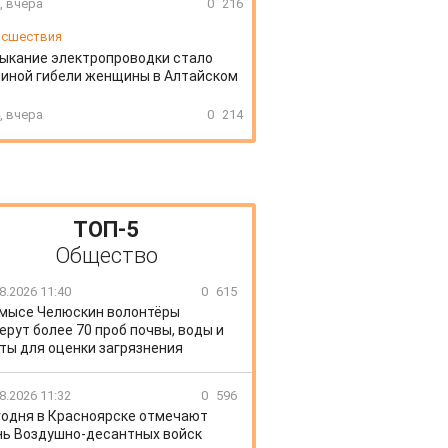
, вчера
0
216
сшествия
ыкание электропроводки стало
иной гибели женщины в Алтайском
, вчера
0
214
ТОП-5
Общество
8.2026 11:40
0
615
 мысе Челюскин волонтёры
ерут более 70 проб почвы, воды и
ты для оценки загрязнения
8.2026 11:32
0
596
годня в Красноярске отмечают
ь Воздушно-десантных войск