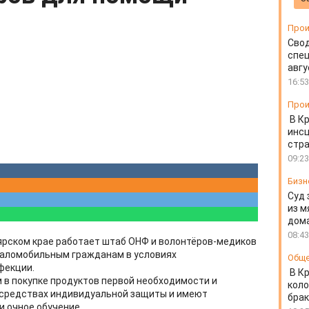
Прои
Свод
спец
авгу
16:53
Прои
В К
инс
стр
09:23
Бизн
Суд 
из м
дом
08:43
ярском крае работает штаб ОНФ и волонтёров-медиков
аломобильным гражданам в условиях
Общ
фекции.
В К
в покупке продуктов первой необходимости и
коло
 средствах индивидуальной защиты и имеют
бра
 очное обучение.