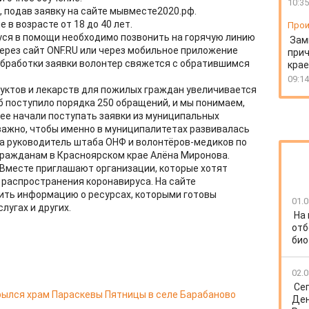
10:35
 подав заявку на сайте мывместе2020.рф.
в возрасте от 18 до 40 лет.
Прои
я в помощи необходимо позвонить на горячую линию
Зам
через сайт ONF.RU или через мобильное приложение
прич
обработки заявки волонтер свяжется с обратившимся
крае
09:14
дуктов и лекарств для пожилых граждан увеличивается
б поступило порядка 250 обращений, и мы понимаем,
нее начали поступать заявки из муниципальных
 важно, чтобы именно в муниципалитетах развивалась
ла руководитель штаба ОНФ и волонтёров-медиков по
ажданам в Красноярском крае Алёна Миронова.
Вместе приглашают организации, которые хотят
распространения коронавируса. На сайте
ить информацию о ресурсах, которыми готовы
01.0
лугах и других.
На
отб
био
02.0
Се
ылся храм Параскевы Пятницы в селе Барабаново
Ден