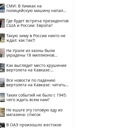
купить?
СМИ: В Химках на
полицейскую машину напали
и подожгли.
Где будет встреча президентов
США и России: Европа?
Такую зиму в России никто не
ждал: как так?!
На Урале из казны были
украдены 18 миллионов
рублей
Как выглядит место крушение
вертолета на Кавказе:
смотреть
Все новости по падению
вертолета на Кавказе: читать
здесь
Таких событий не было с 1945:
чего ждать всем нам?
Не ешьте эту готовую еду из
магазина: список
В ОАЭ произошло жестокое