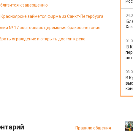
Рос
 близится к завершению
04.0
в Красноярске займётся фирма из Санкт-Петербурга
Бл
Хак
онии № 17 состоялась церемония бракосочетания
брать ограждение и открыть доступ к реке
01.0
В 
пер
авт
03.0
В К
выс
кон
ентарий
Правила общения