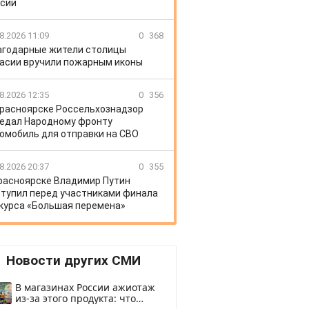
сии
8.2026 11:09
0
368
агодарные жители столицы
асии вручили пожарным иконы
8.2026 12:35
0
356
Красноярске Россельхознадзор
едал Народному фронту
омобиль для отправки на СВО
8.2026 20:37
0
355
расноярске Владимир Путин
тупил перед участниками финала
курса «Большая перемена»
Новости других СМИ
В магазинах России ажиотаж
из-за этого продукта: что