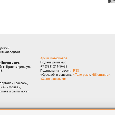
ирский
стной портал
Архив материалов
Подача рекламы:
 Евгеньевич.
+7 (391) 211-56-88
, г. Красноярск, ул.
Подписка на новости:
RSS
15.
«Красраб» в соцсетях:
«Телеграм»
,
«ВКонтакте»
,
«Одноклассники»
портале «Красраб»,
ия», «Молва»,
риалам сайта могут
на сайте, Вы даете согласие на использование cookies, которые 
ышения качества рекомендаций согласно
Политике
. Отказаться от
можно через настройки Вашего браузера.