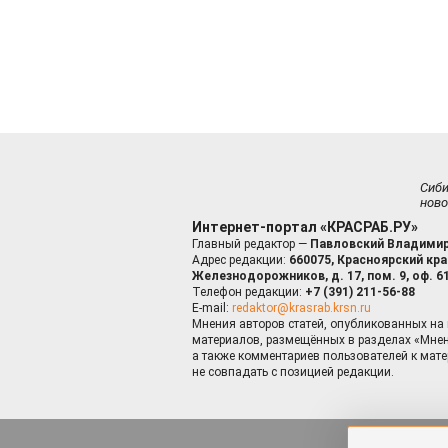
Сиб
ново
Интернет-портал «КРАСРАБ.РУ»
Главный редактор —
Павловский Владимир
Адрес редакции:
660075, Красноярский край
Железнодорожников, д. 17, пом. 9, оф. 6
Телефон редакции:
+7 (391) 211-56-88
E-mail:
redaktor@krasrab.krsn.ru
Мнения авторов статей, опубликованных на 
материалов, размещённых в разделах «Мнен
а также комментариев пользователей к мате
не совпадать с позицией редакции.
Оставаясь 
для пов