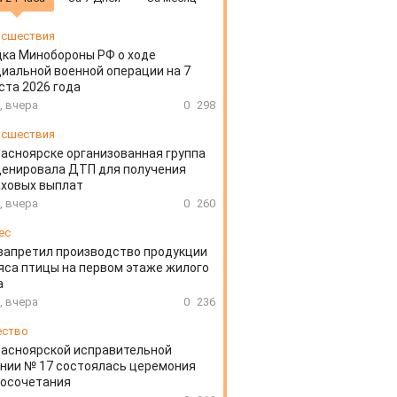
сшествия
ка Минобороны РФ о ходе
иальной военной операции на 7
ста 2026 года
, вчера
0
298
сшествия
расноярске организованная группа
ценировала ДТП для получения
аховых выплат
, вчера
0
260
ес
запретил производство продукции
яса птицы на первом этаже жилого
а
, вчера
0
236
ество
расноярской исправительной
нии № 17 состоялась церемония
косочетания