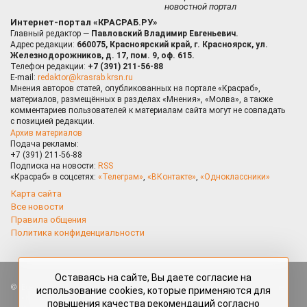
новостной портал
Интернет-портал «КРАСРАБ.РУ»
Главный редактор —
Павловский Владимир Евгеньевич.
Адрес редакции:
660075, Красноярский край, г. Красноярск, ул.
Железнодорожников, д. 17, пом. 9, оф. 615.
Телефон редакции:
+7 (391) 211-56-88
E-mail:
redaktor@krasrab.krsn.ru
Мнения авторов статей, опубликованных на портале «Красраб»,
материалов, размещённых в разделах «Мнения», «Молва», а также
комментариев пользователей к материалам сайта могут не совпадать
с позицией редакции.
Архив материалов
Подача рекламы:
+7 (391) 211-56-88
Подписка на новости:
RSS
«Красраб» в соцсетях:
«Телеграм»
,
«ВКонтакте»
,
«Одноклассники»
Карта сайта
Все новости
Правила общения
Политика конфиденциальности
Оставаясь на сайте, Вы даете согласие на
Все права защищены. Любые материалы, размещённые на портале
использование cookies, которые применяются для
«Красраб.ру» сотрудниками редакции, нештатными авторами
повышения качества рекомендаций согласно