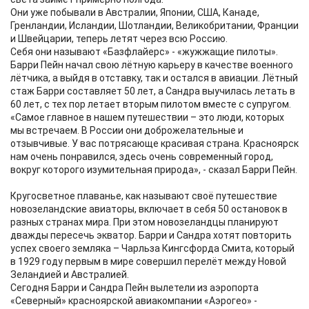
Они уже побывали в Австралии, Японии, США, Канаде,
Гренландии, Исландии, Шотландии, Великобритании, Франции
и Швейцарии, теперь летят через всю Россию.
Себя они называют «Базфлайерс» - «жужжащие пилоты».
Барри Пейн начал свою лётную карьеру в качестве военного
лётчика, а выйдя в отставку, так и остался в авиации. Лётный
стаж Барри составляет 50 лет, а Сандра выучилась летать в
60 лет, с тех пор летает вторым пилотом вместе с супругом.
«Самое главное в нашем путешествии – это люди, которых
мы встречаем. В России они доброжелательные и
отзывчивые. У вас потрясающе красивая страна. Красноярск
нам очень понравился, здесь очень современный город,
вокруг которого изумительная природа», - сказал Барри Пейн.
Кругосветное плаванье, как называют своё путешествие
новозеландские авиаторы, включает в себя 50 остановок в
разных странах мира. При этом новозеландцы планируют
дважды пересечь экватор. Барри и Сандра хотят повторить
успех своего земляка – Чарльза Кингсфорда Смита, который
в 1929 году первым в мире совершил перелёт между Новой
Зеландией и Австралией.
Сегодня Барри и Сандра Пейн вылетели из аэропорта
«Северный» красноярской авиакомпании «Аэрогео» -