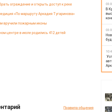
03.0
брать ограждение и открыть доступ к реке
В К
выс
педиция «По маршруту Аркадия Тугаринова»
кон
ии вручили пожарным иконы
03.0
ом центре в июле родились 412 детей
Нов
буд
10:4
Ус
авт
Арк
ентарий
Правила общения