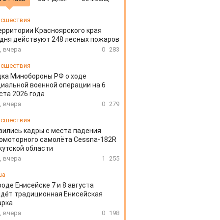
сшествия
ерритории Красноярского края
дня действуют 248 лесных пожаров
, вчера
0
283
сшествия
ка Минобороны РФ о ходе
иальной военной операции на 6
ста 2026 года
, вчера
0
279
сшествия
вились кадры с места падения
омоторного самолёта Cessna-182R
кутской области
, вчера
1
255
ша
роде Енисейске 7 и 8 августа
дёт традиционная Енисейская
арка
, вчера
0
198