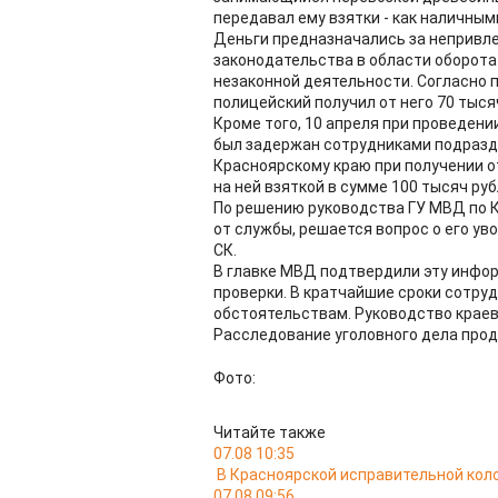
передавал ему взятки - как наличными
Деньги предназначались за непривл
законодательства в области оборота
незаконной деятельности. Согласно 
полицейский получил от него 70 тыся
Кроме того, 10 апреля при проведен
был задержан сотрудниками подразд
Красноярскому краю при получении 
на ней взяткой в сумме 100 тысяч руб
По решению руководства ГУ МВД по 
от службы, решается вопрос о его ув
СК.
В главке МВД подтвердили эту инфо
проверки. В кратчайшие сроки сотру
обстоятельствам. Руководство краево
Расследование уголовного дела про
Фото:
Читайте также
07.08 10:35
В Красноярской исправительной кол
07.08 09:56