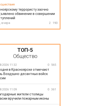
сшествия
ноярскому террористу заочно
ъявлено обвинение в совершении
ступлений
, вчера
2
190
ТОП-5
Общество
8.2026 11:32
0
565
годня в Красноярске отмечают
ь Воздушно-десантных войск
сии
8.2026 11:09
0
361
агодарные жители столицы
асии вручили пожарным иконы