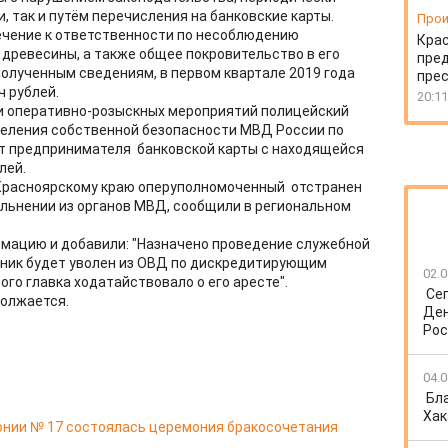
, так и путём перечисления на банковские карты.
Прои
ечение к ответственности по несоблюдению
Крас
 древесины, а также общее покровительство в его
пред
полученным сведениям, в первом квартале 2019 года
пре
ч рублей.
20:11
ии оперативно-розыскных мероприятий полицейский
еления собственной безопасности МВД России по
от предпринимателя банковской карты с находящейся
лей.
Красноярскому краю оперуполномоченный отстранен
ольнении из органов МВД, сообщили в региональном
рмацию и добавили: "Назначено проведение служебной
дник будет уволен из ОВД по дискредитирующим
02.0
го главка ходатайствовало о его аресте".
Се
должается.
Ден
Рос
04.0
Бл
Хак
онии № 17 состоялась церемония бракосочетания