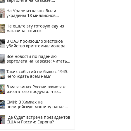
вертолета на Кавказе:
смотреть
На Урале из казны были
украдены 18 миллионов
рублей
Не ешьте эту готовую еду из
магазина: список
В ОАЭ произошло жестокое
убийство криптомиллионера
Все новости по падению
вертолета на Кавказе: читать
здесь
Таких событий не было с 1945:
чего ждать всем нам?
В магазинах России ажиотаж
из-за этого продукта: что
купить?
СМИ: В Химках на
полицейскую машину напали
и подожгли.
Где будет встреча президентов
США и России: Европа?