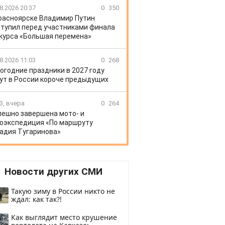
8.2026 20:37
0
350
расноярске Владимир Путин
тупил перед участниками финала
курса «Большая перемена»
8.2026 11:03
0
268
огодние праздники в 2027 году
ут в России короче предыдущих
3, вчера
0
264
пешно завершена мото- и
оэкспедиция «По маршруту
адия Тугаринова»
Новости других СМИ
Такую зиму в России никто не
ждал: как так?!
Как выглядит место крушение