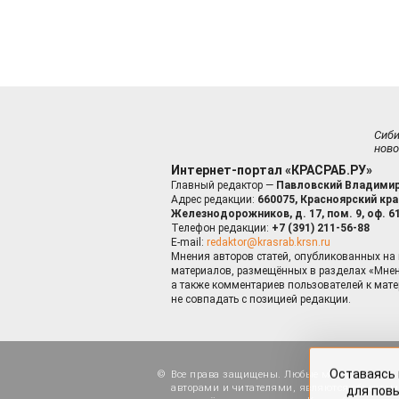
Сиб
ново
Интернет-портал «КРАСРАБ.РУ»
Главный редактор —
Павловский Владимир
Адрес редакции:
660075, Красноярский край
Железнодорожников, д. 17, пом. 9, оф. 6
Телефон редакции:
+7 (391) 211-56-88
E-mail:
redaktor@krasrab.krsn.ru
Мнения авторов статей, опубликованных на 
материалов, размещённых в разделах «Мнен
а также комментариев пользователей к мате
не совпадать с позицией редакции.
Оставаясь 
для пов
Все права защищены. Любые материалы, ра
авторами и читателями, являются объектами