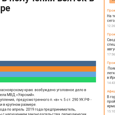
ере
Прои
На т
сего
12:26
Прои
Свод
спец
авгу
17:56
Прои
Поя
легк
в Ир
14:43
расноярскому краю возбуждено уголовное дело в
Афи
ела МВД «Уярский».
В го
ления, предусмотренного п. «в» ч. 5 ст. 290 УК РФ -
прой
 в крупном размере.
ярм
года по апрель 2019 года предприниматель,
15:10
 с нарушением законодательства, периодически