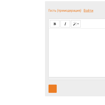
Гость
(премодерация)
Войти