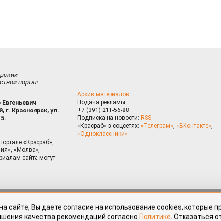
ирский
стной портал
Архив материалов
Подача рекламы:
 Евгеньевич.
+7 (391) 211-56-88
, г. Красноярск, ул.
Подписка на новости:
RSS
15.
«Красраб» в соцсетях:
«Телеграм»
,
«ВКонтакте»
,
«Одноклассники»
портале «Красраб»,
ия», «Молва»,
риалам сайта могут
на сайте, Вы даете согласие на использование cookies, которые 
ышения качества рекомендаций согласно
Политике
. Отказаться от
можно через настройки Вашего браузера.
змещённые на портале «Красраб.ру» сотрудниками редакции, нештатными
OK
 авторского права. Полное или частичное использование материалов,